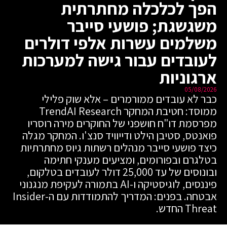
הפך לכלכלה מחתרתית
משגשגת; פושעי סייבר
משלמים עשרות אלפי דולרים
לעובדים עבור גישה למערכות
ארגוניות
05/08/2026
כבר לא עובדים ממורמרים – אלא שוק פלילי
ממוסד: חטיבת המחקר TrendAI Research
מפרסמת דו"ח חושפני של החוקרים מירה רוסריו
פואנטס, סטיבן הילט ודייוויד סנצ'ו. המחקר מגלה
כיצד פושעי סייבר מנהלים רשתות גיוס מחתרתיות
בטלגרם ובפורומים, ומציעים מענקי חתימה
ובונוסים של עד 25,000 דולר לעובדים בטלקום,
פיננסים, לוגיסטיקה ו-AI בתמורה לעקיפת מנגנוני
אבטחה. בפנים: המדריך להתמודדות עם ה-Insider
Threat החדש.