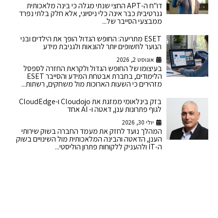
דו"ח ה-APT החצי שנתי מגלה כי בינה מלאכותית
גנרטיבית כבר אינה כלי ניסיוני, אלא חלק בלתי נפרד
ממבצעי הסייבר של...
ESET מתריעה: החופש הגדול הופך את הילדים ובני
הנוער לחשופים יותר להונאות ולגניבת מידע
אוגוסט 2, 2026
בעיצומו של החופש הגדול ולקראת החזרה לספסל
הלימודים, בחברת אבטחת המידע והסייבר ESET
מזהירים כי השעות הארוכות מול משחקים, רשתות...
בזק בינלאומי ממזגת את Cloudojo ו-CloudEdge
לגוף פתרונות ענן, דאטה ו- AI אחד
יולי 30, 2026
המהלך נועד לחזק את מעמד החברה בשוק שירותי
הענן, הדאטה והבינה המלאכותית מול השינויים בשוק
ה-IT ולהעניק ללקוחות פתרון הוליסטי...