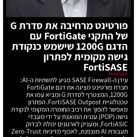
פורטינט מרחיבה את סדרת G
של התקני FortiGate עם
הדגם 1200G שישמש כנקודת
גישה מקומית לפתרון
FortiSASE
09/08/2026
עידן ה-SASE Firewall מגיע לתשתיות ה-AI:
חברת פורטינט מציגה את דגם FortiGate
1200G, המצטרף לסדרת G ומביא עמו את
טכנולוגיית FortiSASE Outpost. הפתרון
מאפשר להפוך את רכיב החומרה המקומי לנקודת
גישה (POP) עננית המואצת על ידי מעבדי
FortiASIC, ומעניק לארגונים יכולת לבדוק
תעבורת AI מוצפנת, לאכוף מדיניות Zero-Trust