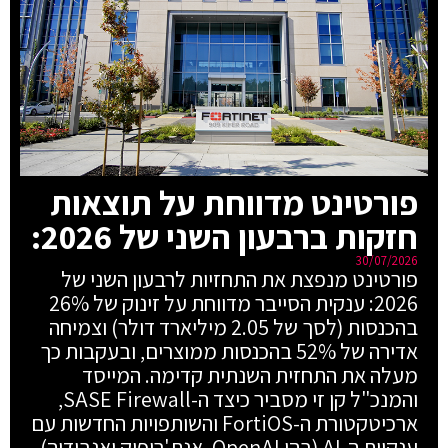
פורטינט מדווחת על תוצאות
חזקות ברבעון השני של 2026:
30/07/2026
פורטינט מנפצת את התחזיות לרבעון השני של
2026: ענקית הסייבר מדווחת על זינוק של 26%
בהכנסות (לסך של 2.05 מיליארד דולר) וצמיחה
אדירה של 52% בהכנסות ממוצרים, ובעקבות כך
מעלה את התחזית השנתית קדימה. המייסד
והמנכ"ל קן זי מסביר כיצד ה-SASE Firewall,
ארכיטקטורת ה-FortiOS והשותפויות החדשות עם
ענקיות ה-AI (בהן OpenAI, אנת'רופיק ואנבידיה)