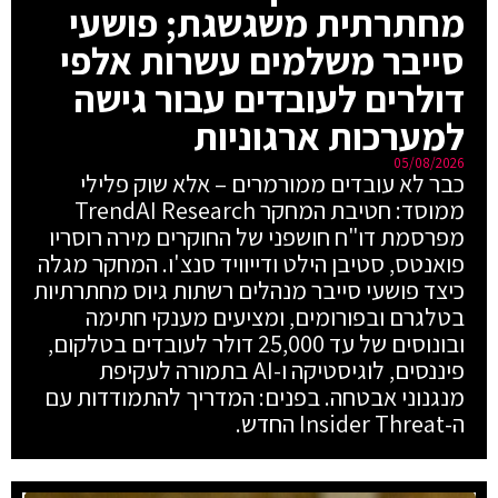
מחתרתית משגשגת; פושעי
סייבר משלמים עשרות אלפי
דולרים לעובדים עבור גישה
למערכות ארגוניות
05/08/2026
כבר לא עובדים ממורמרים – אלא שוק פלילי
ממוסד: חטיבת המחקר TrendAI Research
מפרסמת דו"ח חושפני של החוקרים מירה רוסריו
פואנטס, סטיבן הילט ודייוויד סנצ'ו. המחקר מגלה
כיצד פושעי סייבר מנהלים רשתות גיוס מחתרתיות
בטלגרם ובפורומים, ומציעים מענקי חתימה
ובונוסים של עד 25,000 דולר לעובדים בטלקום,
פיננסים, לוגיסטיקה ו-AI בתמורה לעקיפת
מנגנוני אבטחה. בפנים: המדריך להתמודדות עם
ה-Insider Threat החדש.