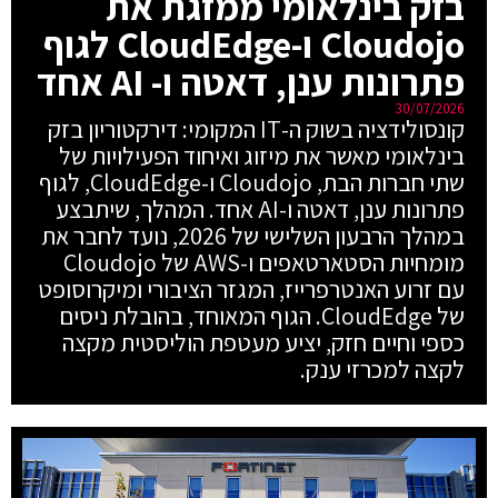
בזק בינלאומי ממזגת את
Cloudojo ו-CloudEdge לגוף
פתרונות ענן, דאטה ו- AI אחד
30/07/2026
קונסולידציה בשוק ה-IT המקומי: דירקטוריון בזק
בינלאומי מאשר את מיזוג ואיחוד הפעילויות של
שתי חברות הבת, Cloudojo ו-CloudEdge, לגוף
פתרונות ענן, דאטה ו-AI אחד. המהלך, שיתבצע
במהלך הרבעון השלישי של 2026, נועד לחבר את
מומחיות הסטארטאפים ו-AWS של Cloudojo
עם זרוע האנטרפרייז, המגזר הציבורי ומיקרוסופט
של CloudEdge. הגוף המאוחד, בהובלת ניסים
כספי וחיים חזק, יציע מעטפת הוליסטית מקצה
לקצה למכרזי ענק.