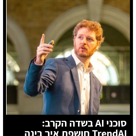
סוכני AI בשדה הקרב:
TrendAI חושפת איך בינה