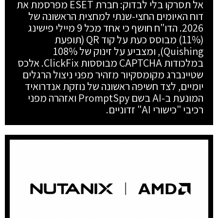
אל תסרקו בלי לבדוק: חברת ESET מפרסמת את
דוח האיומים החצי-שנתי למחצית הראשונה של
2026. הדו"ח חושף כי אחד מכל 9 מיילי פישינג
(11%) מבוסס כעת על קוד QR (תופעת
Quishing), ומצביע על זינוק של 108%
במלכודות CAPTCHA מבוססות ClickFix. אלכס
שטיינברג מקומסקיור מזהיר מפני ניצול הרגלים
יומיים, לצד חשיפה ראשונה של נוזקת אנדרואיד
המונעת ב-AI בשם PromptSpy ואזהרה מפני
רכיבי "כישורי AI" זדוניים.