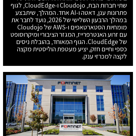
שתי חברות הבת, Cloudojo ו-CloudEdge, לגוף
פתרונות ענן, דאטה ו-AI אחד. המהלך, שיתבצע
במהלך הרבעון השלישי של 2026, נועד לחבר את
מומחיות הסטארטאפים ו-AWS של Cloudojo
עם זרוע האנטרפרייז, המגזר הציבורי ומיקרוסופט
של CloudEdge. הגוף המאוחד, בהובלת ניסים
כספי וחיים חזק, יציע מעטפת הוליסטית מקצה
לקצה למכרזי ענק.