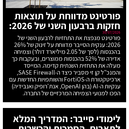
פורטינט מדווחת על תוצאות
חזקות ברבעון השני של 2026:
30/07/2026
פורטינט מנפצת את התחזיות לרבעון השני של
2026: ענקית הסייבר מדווחת על זינוק של 26%
בהכנסות (לסך של 2.05 מיליארד דולר) וצמיחה
אדירה של 52% בהכנסות ממוצרים, ובעקבות כך
מעלה את התחזית השנתית קדימה. המייסד
והמנכ"ל קן זי מסביר כיצד ה-SASE Firewall,
ארכיטקטורת ה-FortiOS והשותפויות החדשות עם
ענקיות ה-AI (בהן OpenAI, אנת'רופיק ואנבידיה)
הפכו למנועי הצמיחה המרכזיים של החברה.
לימודי סייבר: המדריך המלא
לתארים, הסמכות והכשרות