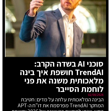
סוכני AI בשדה הקרב:
TrendAI חושפת איך בינה
מלאכותית משנה את פני
לוחמת הסייבר
02/08/2026
הבינה המלאכותית עלתה על מדים: חטיבת
המחקר TrendAI מפרסמת את דו"ח ה-APT