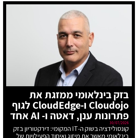
בזק בינלאומי ממזגת את
Cloudojo ו-CloudEdge לגוף
פתרונות ענן, דאטה ו- AI אחד
30/07/2026
קונסולידציה בשוק ה-IT המקומי: דירקטוריון בזק
בינלאומי מאשר את מיזוג ואיחוד הפעילויות של