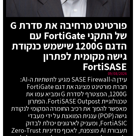
פורטינט מרחיבה את סדרת G
של התקני FortiGate עם
הדגם 1200G שישמש כנקודת
גישה מקומית לפתרון
FortiSASE
09/08/2026
עידן ה-SASE Firewall מגיע לתשתיות ה-AI:
חברת פורטינט מציגה את דגם FortiGate
1200G, המצטרף לסדרת G ומביא עמו את
טכנולוגיית FortiSASE Outpost. הפתרון
מאפשר להפוך את רכיב החומרה המקומי לנקודת
גישה (POP) עננית המואצת על ידי מעבדי
FortiASIC, ומעניק לארגונים יכולת לבדוק
תעבורת AI מוצפנת, לאכוף מדיניות Zero-Trust