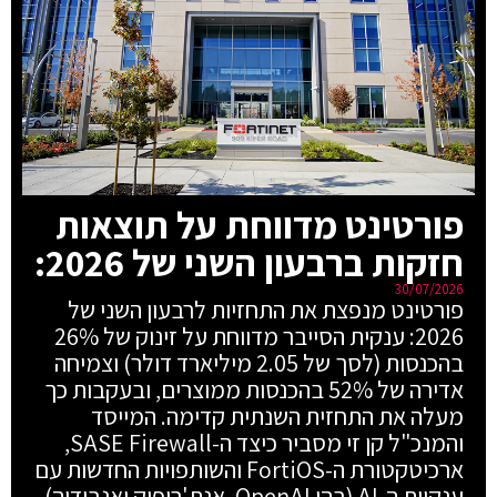
פורטינט מדווחת על תוצאות
חזקות ברבעון השני של 2026:
30/07/2026
פורטינט מנפצת את התחזיות לרבעון השני של
2026: ענקית הסייבר מדווחת על זינוק של 26%
בהכנסות (לסך של 2.05 מיליארד דולר) וצמיחה
אדירה של 52% בהכנסות ממוצרים, ובעקבות כך
מעלה את התחזית השנתית קדימה. המייסד
והמנכ"ל קן זי מסביר כיצד ה-SASE Firewall,
ארכיטקטורת ה-FortiOS והשותפויות החדשות עם
ענקיות ה-AI (בהן OpenAI, אנת'רופיק ואנבידיה)