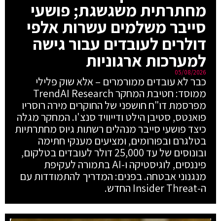
מחתרתית משגשגת; פושעי
סייבר משלמים עשרות אלפי
דולרים לעובדים עבור גישה
למערכות ארגוניות
05/08/2026
כבר לא עובדים ממורמרים – אלא שוק פלילי
ממוסד: חטיבת המחקר TrendAI Research
מפרסמת דו"ח חושפני של החוקרים מירה רוסריו
פואנטס, סטיבן הילט ודייוויד סנצ'ו. המחקר מגלה
כיצד פושעי סייבר מנהלים רשתות גיוס מחתרתיות
בטלגרם ובפורומים, ומציעים מענקי חתימה
ובונוסים של עד 25,000 דולר לעובדים בטלקום,
פיננסים, לוגיסטיקה ו-AI בתמורה לעקיפת
מנגנוני אבטחה. בפנים: המדריך להתמודדות עם
ה-Insider Threat החדש.