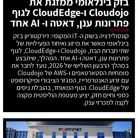
בזק בינלאומי ממזגת את
Cloudojo ו-CloudEdge לגוף
פתרונות ענן, דאטה ו- AI אחד
30/07/2026
קונסולידציה בשוק ה-IT המקומי: דירקטוריון בזק
בינלאומי מאשר את מיזוג ואיחוד הפעילויות של
שתי חברות הבת, Cloudojo ו-CloudEdge, לגוף
פתרונות ענן, דאטה ו-AI אחד. המהלך, שיתבצע
במהלך הרבעון השלישי של 2026, נועד לחבר את
מומחיות הסטארטאפים ו-AWS של Cloudojo
עם זרוע האנטרפרייז, המגזר הציבורי ומיקרוסופט
של CloudEdge. הגוף המאוחד, בהובלת ניסים
כספי וחיים חזק, יציע מעטפת הוליסטית מקצה
לקצה למכרזי ענק.