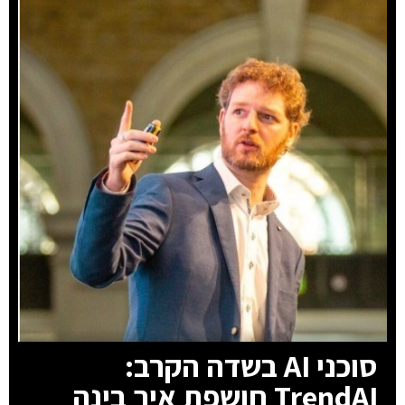
סוכני AI בשדה הקרב:
TrendAI חושפת איך בינה