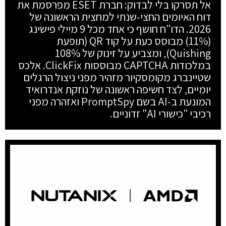
אל תסרקו בלי לבדוק: חברת ESET מפרסמת את
דוח האיומים החצי-שנתי למחצית הראשונה של
2026. הדו"ח חושף כי אחד מכל 9 מיילי פישינג
(11%) מבוסס כעת על קוד QR (תופעת
Quishing), ומצביע על זינוק של 108%
במלכודות CAPTCHA מבוססות ClickFix. אלכס
שטיינברג מקומסקיור מזהיר מפני ניצול הרגלים
יומיים, לצד חשיפה ראשונה של נוזקת אנדרואיד
המונעת ב-AI בשם PromptSpy ואזהרה מפני
רכיבי "כישורי AI" זדוניים.