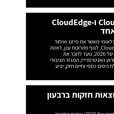
בזק בינלאומי ממזגת את Cloudojo ו-CloudEdge
ריון בזק בינלאומי מאשר את מיזוג ואיחוד
הפעילויות של שתי חברות הבת, Cloudojo ו-CloudEdge, לגוף פתרונות ענן, דאטה
ו-AI אחד. המהלך, שיתבצע במהלך הרבעון השלישי של 2026, נועד לחבר את
סטארטאפים ו-AWS של Cloudojo עם זרוע האנטרפרייז, המגזר הציבורי
מאוחד, בהובלת ניסים כספי וחיים חזק, יציע
צאות חזקות ברבעון