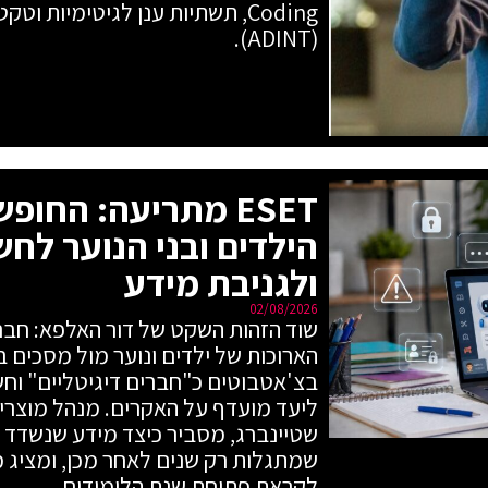
Coding, תשתיות ענן לגיטימיות ו
(ADINT).
ESET מתריעה: החו
הילדים ובני הנוער לחש
ולגניבת מידע
02/08/2026
הארוכות של ילדים ונוער מול מסכים 
בצ'אטבוטים כ"חברים דיגיטליים" וחשב
שטיינברג, מסביר כיצד מידע שנשדד מ
שמתגלות רק שנים לאחר מכן, ומציג 
לקראת פתיחת שנת הלימודים.