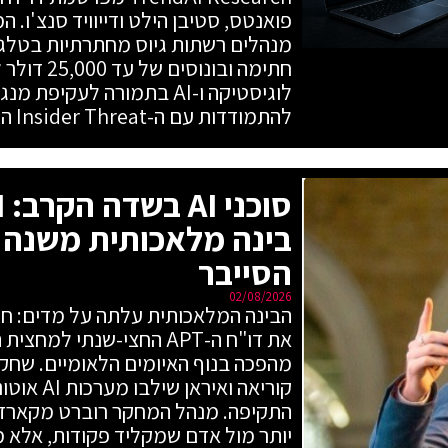
פואנטס, סטיבן הילט ודייוויד סנצ'ו. 
מנהלים רשתות גיוס מחתרתיות בטלגר
חתימה ובונו
לוגיסטיקה ו-AI בתמורה לעקי
להתמודדות עם ה-Insider Threat החדש.
בינה מלאכותית משנה 
הסייבר
02/08/2026
מהפכה בנוף האיומים הלאומיים. שחקני
קוריאה ואי
התקיפה. מנהל המחקר רוברט מקארדל