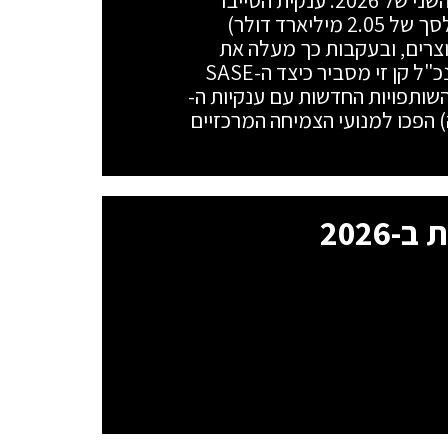
פורטינט מנפצת את התחזיות לרבעון השני של 2026: ענקית הסייבר
מדווחת על זינוק של 26% בהכנסות (לסך של 2.05 מיליארד דולר)
5 בהכנסות ממוצרים, ובעקבות כך מעלה את
התחזית השנתית קדימה. המייסד והמנכ"ל קן זי מסביר כיצד ה-SASE
Firew, ארכיטקטורת ה-FortiOS והשותפויות החדשות עם ענקיות ה-
 ואנבידיה) הפכו למנועי הצמיחה המרכזיים
2026