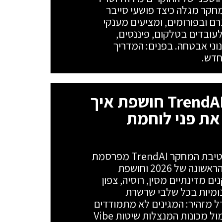
המחקר מגלה כיצד פושעי סייבר
ם ובפורומים, ומציעים מענקי
סים של עד 25,000 דולר לעובדים בטלקום, פיננסים,
פת מנגנוני אבטחה. בפנים: המדריך
סוכני AI בשדה הקרב: TrendAI חושפת איך
את פני לוחמת
הבינה המלאכותית עלתה על מדים: חטיבת המחקר TrendAI מפרסמת
את דו"ח ה-APT החצי-שנתי למחצית הראשונה של 2026 וחושפת
ם מדינתיים מסין, רוסיה, צפון
ראן שילבו מערכות AI אוטונומיות בכל שלבי שרשרת
 מזהיר: המגינים לא מתמודדים
יותר מול אדם שמקליד פקודות, אלא מול מכונות המנצלות שיטות Vibe