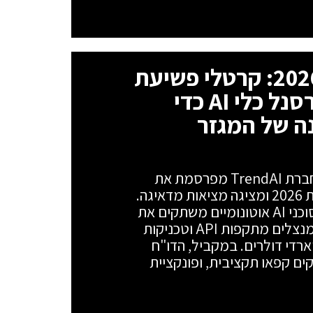
שוד הבנקים המודרני 2026: קרטלי פשיעת
הסייבר משתמשים בארסנל כלי AI כדי
ה של המגזר
המרדף הדיגיטלי אחרי הכסף הגדול: חברת TrendAI מפרסמת את
מחקר "Modern Bank Heists" לשנת 2026 ומציגה מציאות מדאיגה.
קרטלי פשיעה בינלאומיים חמושים בסוכני AI אוטונומיים משתקים את
יכולות התגובה של מוסדות פיננסיים, מנצלים מתקפות API וטכניקות
ארדי דולרים. במקביל, הדו"ח
ילות חמור: 54% מהבנקים קפאו תקציבית, ופונקציית