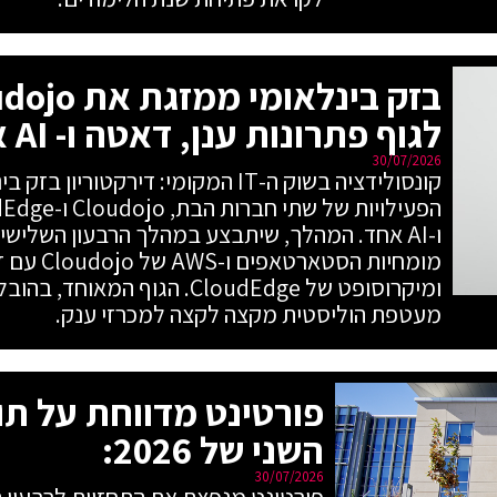
לגוף פתרונות ענן, דאטה ו- AI אחד
30/07/2026
קונסולידציה בשוק ה-IT המקומי: דירקטו
מומחיות ה
ומיקרוסופט של CloudEdge. הגוף ה
מעטפת הוליסטית מקצה לקצה למכרזי ענק.
פורטינט מדווחת על תו
השני של 2026:
30/07/2026