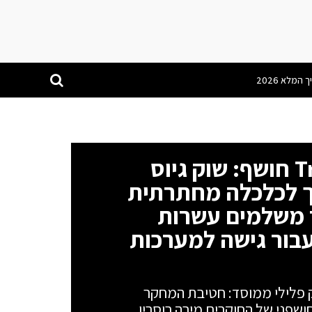
מחקר חדש של TrendAI חושף: שוק גיוס
ך לכלכלה מחתרתית
 משלמים עשרות
עבור גישה למערכות
 פלילי ממוסד: חטיבת המחקר
סמת דו"ח חושפני של החוקרים מירה רוסריו