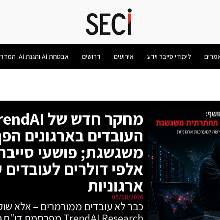
מרים
לימודי סייבר וידע
אירועים
דרושים
אבטחת AI והגנת AI: המדריך המלא 2026
העובדים בארגונים הפ
משגשגת; פושעי סייבר
אלפי דולרים לעובדים 
ארגוניות
05/08/2026
כבר לא עובדים ממורמרים – אלא שוק
TrendAI Research מפר