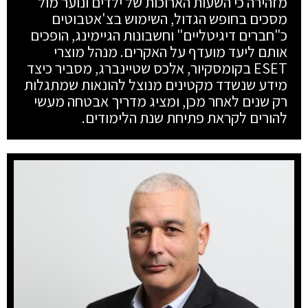
מזהירה כי השעות הארוכות של ילדים ונוער מול
מסכים בחופש הגדול, השימוש בצ'אטבוטים
כ"חברים דיגיטליים" וחשבונות הגיימינג, הופכים
אותם ליעד מועדף על האקרים. מנהל מוצרי
ESET בקומסקיור, אלכס שטיינברג, מסביר כיצד
מידע שנשדד מקטינים מנוצל להונאות שמתגלות
רק שנים לאחר מכן, ומציג מדריך אבטחה מעשי
להורים לקראת פתיחת שנת הלימודים.