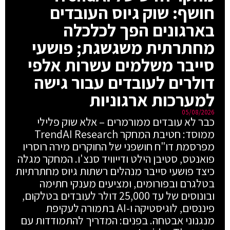
חושף: שוק גיוס העובדים
בארגונים הפך לכלכלה
מחתרתית משגשגת; פושעי
סייבר משלמים עשרות אלפי
דולרים לעובדים עבור גישה
למערכות ארגוניות
05/08/2026
כבר לא עובדים ממורמרים – אלא שוק פלילי
ממוסד: חטיבת המחקר TrendAI Research
מפרסמת דו"ח חושפני של החוקרים מירה רוסריו
פואנטס, סטיבן הילט ודייוויד סנצ'ו. המחקר מגלה
כיצד פושעי סייבר מנהלים רשתות גיוס מחתרתיות
בטלגרם ובפורומים, ומציעים מענקי חתימה
ובונוסים של עד 25,000 דולר לעובדים בטלקום,
פיננסים, לוגיסטיקה ו-AI בתמורה לעקיפת
מנגנוני אבטחה. בפנים: המדריך להתמודדות עם