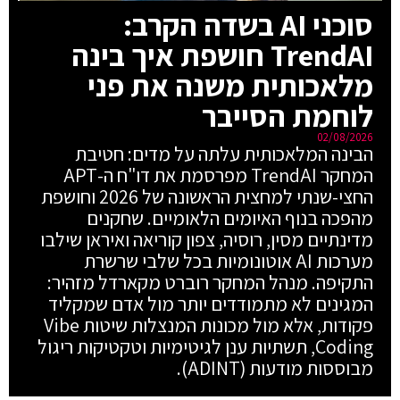
סוכני AI בשדה הקרב:
TrendAI חושפת איך בינה
מלאכותית משנה את פני
לוחמת הסייבר
02/08/2026
הבינה המלאכותית עלתה על מדים: חטיבת
המחקר TrendAI מפרסמת את דו"ח ה-APT
החצי-שנתי למחצית הראשונה של 2026 וחושפת
מהפכה בנוף האיומים הלאומיים. שחקנים
מדינתיים מסין, רוסיה, צפון קוריאה ואיראן שילבו
מערכות AI אוטונומיות בכל שלבי שרשרת
התקיפה. מנהל המחקר רוברט מקארדל מזהיר:
המגינים לא מתמודדים יותר מול אדם שמקליד
פקודות, אלא מול מכונות המנצלות שיטות Vibe
Coding, תשתיות ענן לגיטימיות וטקטיקות ריגול
מבוססות מודעות (ADINT).