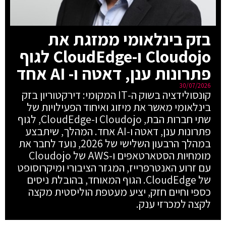
בזק בינלאומי ממזגת את
Cloudojo ו-CloudEdge לגוף
פתרונות ענן, דאטה ו- AI אחד
30/07/2026
קונסולידציה בשוק ה-IT המקומי: דירקטוריון בזק
בינלאומי מאשר את מיזוג ואיחוד הפעילויות של
שתי חברות הבת, Cloudojo ו-CloudEdge, לגוף
פתרונות ענן, דאטה ו-AI אחד. המהלך, שיתבצע
במהלך הרבעון השלישי של 2026, נועד לחבר את
מומחיות הסטארטאפים ו-AWS של Cloudojo
עם זרוע האנטרפרייז, המגזר הציבורי ומיקרוסופט
של CloudEdge. הגוף המאוחד, בהובלת ניסים
כספי וחיים חזק, יציע מעטפת הוליסטית מקצה
לקצה למכרזי ענק.