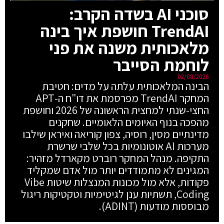
סוכני AI בשדה הקרב:
TrendAI חושפת איך בינה
מלאכותית משנה את פני
לוחמת הסייבר
02/08/2026
הבינה המלאכותית עלתה על מדים: חטיבת
המחקר TrendAI מפרסמת את דו"ח ה-APT
החצי-שנתי למחצית הראשונה של 2026 וחושפת
מהפכה בנוף האיומים הלאומיים. שחקנים
מדינתיים מסין, רוסיה, צפון קוריאה ואיראן שילבו
מערכות AI אוטונומיות בכל שלבי שרשרת
התקיפה. מנהל המחקר רוברט מקארדל מזהיר:
המגינים לא מתמודדים יותר מול אדם שמקליד
פקודות, אלא מול מכונות המנצלות שיטות Vibe
Coding, תשתיות ענן לגיטימיות וטקטיקות ריגול
מבוססות מודעות (ADINT).