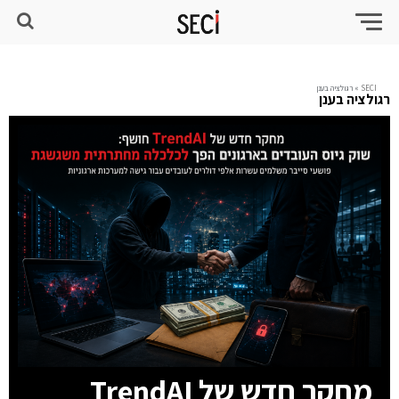
SECI
»
רגולציה בענן
רגולציה בענן
מחקר חדש של TrendAI