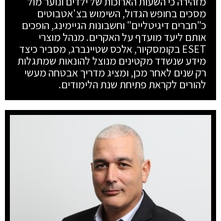
מזהירה כי השעות הארוכות של ילדים ונוער מול
מסכים בחופש הגדול, השימוש בצ'אטבוטים
כ"חברים דיגיטליים" וחשבונות הגיימינג, הופכים
אותם ליעד מועדף על האקרים. מנהל מוצרי
ESET בקומסקיור, אלכס שטיינברג, מסביר כיצד
מידע שנשדד מקטינים מנוצל להונאות שמתגלות
רק שנים לאחר מכן, ומציג מדריך אבטחה מעשי
להורים לקראת פתיחת שנת הלימודים.