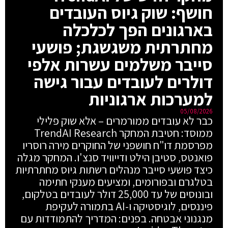
חושף: שוק גיוס העובדים
בארגונים הפך לכלכלה
מחתרתית משגשגת; פושעי
סייבר משלמים עשרות אלפי
דולרים לעובדים עבור גישה
למערכות ארגוניות
05/08/2026
כבר לא עובדים ממורמרים – אלא שוק פלילי
ממוסד: חטיבת המחקר TrendAI Research
מפרסמת דו"ח חושפני של החוקרים מירה רוסריו
פואנטס, סטיבן הילט ודייוויד סנצ'ו. המחקר מגלה
כיצד פושעי סייבר מנהלים רשתות גיוס מחתרתיות
בטלגרם ובפורומים, ומציעים מענקי חתימה
ובונוסים של עד 25,000 דולר לעובדים בטלקום,
פיננסים, לוגיסטיקה ו-AI בתמורה לעקיפת
מנגנוני אבטחה. בפנים: המדריך להתמודדות עם