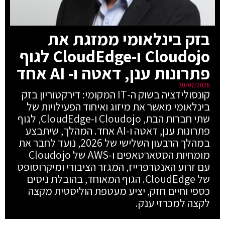
בזק בינלאומי ממזגת את
Cloudojo ו-CloudEdge לגוף
פתרונות ענן, דאטה ו- AI אחד
30/07/2026
קונסולידציה בשוק ה-IT המקומי: דירקטוריון בזק
בינלאומי מאשר את מיזוג ואיחוד הפעילויות של
שתי חברות הבת, Cloudojo ו-CloudEdge, לגוף
פתרונות ענן, דאטה ו-AI אחד. המהלך, שיתבצע
במהלך הרבעון השלישי של 2026, נועד לחבר את
מומחיות הסטארטאפים ו-AWS של Cloudojo
עם זרוע האנטרפרייז, המגזר הציבורי ומיקרוסופט
של CloudEdge. הגוף המאוחד, בהובלת ניסים
כספי וחיים חזק, יציע מעטפת הוליסטית מקצה
לקצה למכרזי ענק.