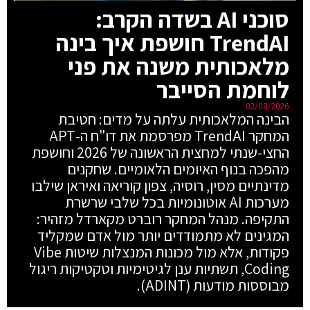
סוכני AI בשדה הקרב:
TrendAI חושפת איך בינה
מלאכותית משנה את פני
לוחמת הסייבר
02/08/2026
הבינה המלאכותית עלתה על מדים: חטיבת
המחקר TrendAI מפרסמת את דו"ח ה-APT
החצי-שנתי למחצית הראשונה של 2026 וחושפת
מהפכה בנוף האיומים הלאומיים. שחקנים
מדינתיים מסין, רוסיה, צפון קוריאה ואיראן שילבו
מערכות AI אוטונומיות בכל שלבי שרשרת
התקיפה. מנהל המחקר רוברט מקארדל מזהיר:
המגינים לא מתמודדים יותר מול אדם שמקליד
פקודות, אלא מול מכונות המנצלות שיטות Vibe
Coding, תשתיות ענן לגיטימיות וטקטיקות ריגול
מבוססות מודעות (ADINT).