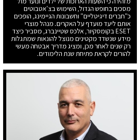
מזהירה כי השעות הארוכות של ילדים ונוער מול
מסכים בחופש הגדול, השימוש בצ'אטבוטים
כ"חברים דיגיטליים" וחשבונות הגיימינג, הופכים
אותם ליעד מועדף על האקרים. מנהל מוצרי
ESET בקומסקיור, אלכס שטיינברג, מסביר כיצד
מידע שנשדד מקטינים מנוצל להונאות שמתגלות
רק שנים לאחר מכן, ומציג מדריך אבטחה מעשי
להורים לקראת פתיחת שנת הלימודים.