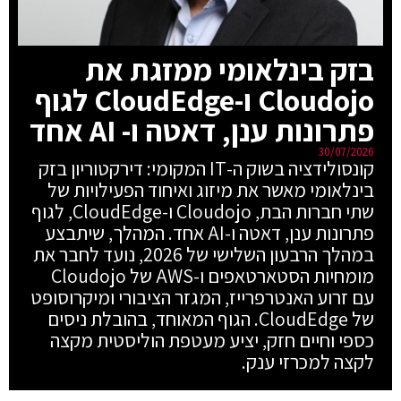
בזק בינלאומי ממזגת את
Cloudojo ו-CloudEdge לגוף
פתרונות ענן, דאטה ו- AI אחד
30/07/2026
קונסולידציה בשוק ה-IT המקומי: דירקטוריון בזק
בינלאומי מאשר את מיזוג ואיחוד הפעילויות של
שתי חברות הבת, Cloudojo ו-CloudEdge, לגוף
פתרונות ענן, דאטה ו-AI אחד. המהלך, שיתבצע
במהלך הרבעון השלישי של 2026, נועד לחבר את
מומחיות הסטארטאפים ו-AWS של Cloudojo
עם זרוע האנטרפרייז, המגזר הציבורי ומיקרוסופט
של CloudEdge. הגוף המאוחד, בהובלת ניסים
כספי וחיים חזק, יציע מעטפת הוליסטית מקצה
לקצה למכרזי ענק.