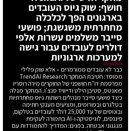
חושף: שוק גיוס העובדים
בארגונים הפך לכלכלה
מחתרתית משגשגת; פושעי
סייבר משלמים עשרות אלפי
דולרים לעובדים עבור גישה
למערכות ארגוניות
05/08/2026
כבר לא עובדים ממורמרים – אלא שוק פלילי
ממוסד: חטיבת המחקר TrendAI Research
מפרסמת דו"ח חושפני של החוקרים מירה רוסריו
פואנטס, סטיבן הילט ודייוויד סנצ'ו. המחקר מגלה
כיצד פושעי סייבר מנהלים רשתות גיוס מחתרתיות
בטלגרם ובפורומים, ומציעים מענקי חתימה
ובונוסים של עד 25,000 דולר לעובדים בטלקום,
פיננסים, לוגיסטיקה ו-AI בתמורה לעקיפת
מנגנוני אבטחה. בפנים: המדריך להתמודדות עם