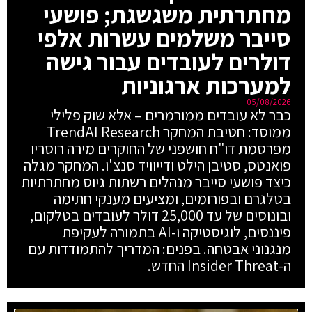
מחתרתית משגשגת; פושעי
סייבר משלמים עשרות אלפי
דולרים לעובדים עבור גישה
למערכות ארגוניות
05/08/2026
כבר לא עובדים ממורמרים – אלא שוק פלילי
ממוסד: חטיבת המחקר TrendAI Research
מפרסמת דו"ח חושפני של החוקרים מירה רוסריו
פואנטס, סטיבן הילט ודייוויד סנצ'ו. המחקר מגלה
כיצד פושעי סייבר מנהלים רשתות גיוס מחתרתיות
בטלגרם ובפורומים, ומציעים מענקי חתימה
ובונוסים של עד 25,000 דולר לעובדים בטלקום,
פיננסים, לוגיסטיקה ו-AI בתמורה לעקיפת
מנגנוני אבטחה. בפנים: המדריך להתמודדות עם
ה-Insider Threat החדש.