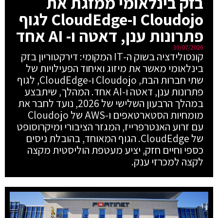
בזק בינלאומי ממזגת את
Cloudojo ו-CloudEdge לגוף
פתרונות ענן, דאטה ו- AI אחד
30/07/2026
קונסולידציה בשוק ה-IT המקומי: דירקטוריון בזק
בינלאומי מאשר את מיזוג ואיחוד הפעילויות של
שתי חברות הבת, Cloudojo ו-CloudEdge, לגוף
פתרונות ענן, דאטה ו-AI אחד. המהלך, שיתבצע
במהלך הרבעון השלישי של 2026, נועד לחבר את
מומחיות הסטארטאפים ו-AWS של Cloudojo
עם זרוע האנטרפרייז, המגזר הציבורי ומיקרוסופט
של CloudEdge. הגוף המאוחד, בהובלת ניסים
כספי וחיים חזק, יציע מעטפת הוליסטית מקצה
לקצה למכרזי ענק.