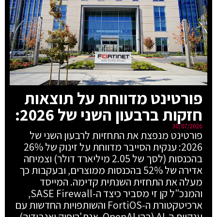
פורטינט מדווחת על תוצאות
חזקות ברבעון השני של 2026:
30/07/2026
פורטינט מנפצת את התחזיות לרבעון השני של
2026: ענקית הסייבר מדווחת על זינוק של 26%
בהכנסות (לסך של 2.05 מיליארד דולר) וצמיחה
אדירה של 52% בהכנסות ממוצרים, ובעקבות כך
מעלה את התחזית השנתית קדימה. המייסד
והמנכ"ל קן זי מסביר כיצד ה-SASE Firewall,
ארכיטקטורת ה-FortiOS והשותפויות החדשות עם
ענקיות ה-AI (בהן OpenAI, אנת'רופיק ואנבידיה)