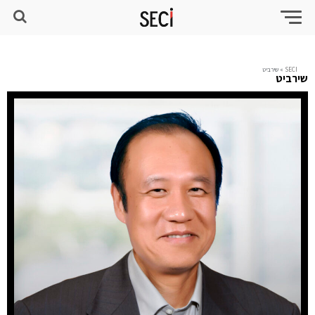
SECI
»
שירביט
שירביט