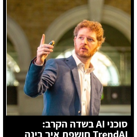
סוכני AI בשדה הקרב:
TrendAI חושפת איך בינה