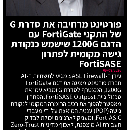
פורטינט מרחיבה את סדרת G
של התקני FortiGate עם
הדגם 1200G שישמש כנקודת
גישה מקומית לפתרון
FortiSASE
09/08/2026
עידן ה-SASE Firewall מגיע לתשתיות ה-AI:
חברת פורטינט מציגה את דגם FortiGate
1200G, המצטרף לסדרת G ומביא עמו את
טכנולוגיית FortiSASE Outpost. הפתרון
מאפשר להפוך את רכיב החומרה המקומי לנקודת
גישה (POP) עננית המואצת על ידי מעבדי
FortiASIC, ומעניק לארגונים יכולת לבדוק
תעבורת AI מוצפנת, לאכוף מדיניות Zero-Trust