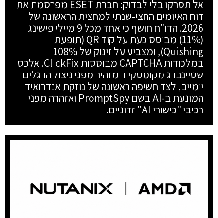
אל תסרקו בלי לבדוק: חברת ESET מפרסמת את
דוח האיומים החצי-שנתי למחצית הראשונה של
2026. הדו"ח חושף כי אחד מכל 9 מיילי פישינג
(11%) מבוסס כעת על קוד QR (תופעת
Quishing), ומצביע על זינוק של 108%
במלכודות CAPTCHA מבוססות ClickFix. אלכס
שטיינברג מקומסקיור מזהיר מפני ניצול הרגלים
יומיים, לצד חשיפה ראשונה של נוזקת אנדרואיד
המונעת ב-AI בשם PromptSpy ואזהרה מפני
רכיבי "כישורי AI" זדוניים.