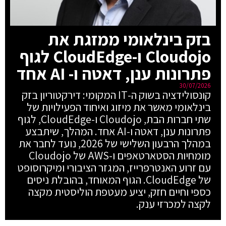
בזק בינלאומי ממזגת את
Cloudojo ו-CloudEdge לגוף
פתרונות ענן, דאטה ו- AI אחד
30/07/2026
קונסולידציה בשוק ה-IT המקומי: דירקטוריון בזק
בינלאומי מאשר את מיזוג ואיחוד הפעילויות של
שתי חברות הבת, Cloudojo ו-CloudEdge, לגוף
פתרונות ענן, דאטה ו-AI אחד. המהלך, שיתבצע
במהלך הרבעון השלישי של 2026, נועד לחבר את
מומחיות הסטארטאפים ו-AWS של Cloudojo
עם זרוע האנטרפרייז, המגזר הציבורי ומיקרוסופט
של CloudEdge. הגוף המאוחד, בהובלת ניסים
כספי וחיים חזק, יציע מעטפת הוליסטית מקצה
לקצה למכרזי ענק.