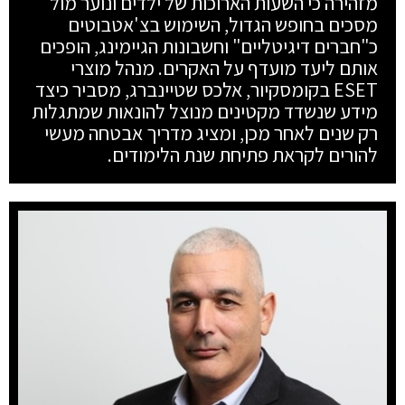
מזהירה כי השעות הארוכות של ילדים ונוער מול
מסכים בחופש הגדול, השימוש בצ'אטבוטים
כ"חברים דיגיטליים" וחשבונות הגיימינג, הופכים
אותם ליעד מועדף על האקרים. מנהל מוצרי
ESET בקומסקיור, אלכס שטיינברג, מסביר כיצד
מידע שנשדד מקטינים מנוצל להונאות שמתגלות
רק שנים לאחר מכן, ומציג מדריך אבטחה מעשי
להורים לקראת פתיחת שנת הלימודים.