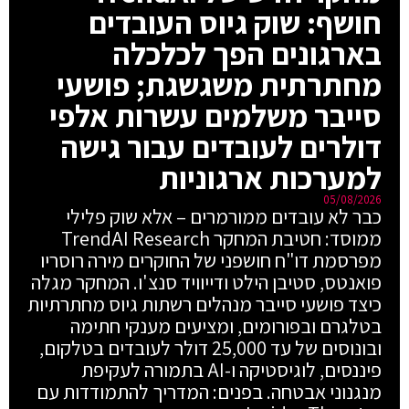
חושף: שוק גיוס העובדים
בארגונים הפך לכלכלה
מחתרתית משגשגת; פושעי
סייבר משלמים עשרות אלפי
דולרים לעובדים עבור גישה
למערכות ארגוניות
05/08/2026
כבר לא עובדים ממורמרים – אלא שוק פלילי
ממוסד: חטיבת המחקר TrendAI Research
מפרסמת דו"ח חושפני של החוקרים מירה רוסריו
פואנטס, סטיבן הילט ודייוויד סנצ'ו. המחקר מגלה
כיצד פושעי סייבר מנהלים רשתות גיוס מחתרתיות
בטלגרם ובפורומים, ומציעים מענקי חתימה
ובונוסים של עד 25,000 דולר לעובדים בטלקום,
פיננסים, לוגיסטיקה ו-AI בתמורה לעקיפת
מנגנוני אבטחה. בפנים: המדריך להתמודדות עם