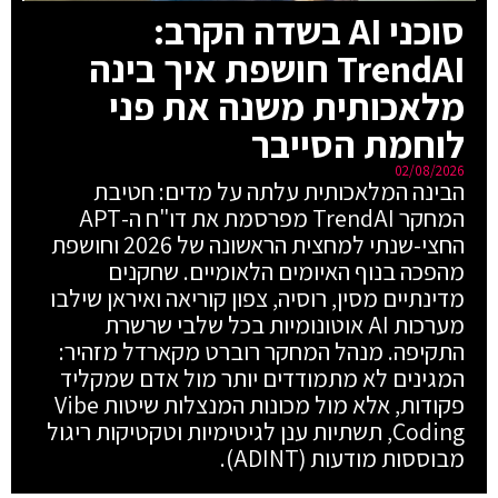
סוכני AI בשדה הקרב:
TrendAI חושפת איך בינה
מלאכותית משנה את פני
לוחמת הסייבר
02/08/2026
הבינה המלאכותית עלתה על מדים: חטיבת
המחקר TrendAI מפרסמת את דו"ח ה-APT
החצי-שנתי למחצית הראשונה של 2026 וחושפת
מהפכה בנוף האיומים הלאומיים. שחקנים
מדינתיים מסין, רוסיה, צפון קוריאה ואיראן שילבו
מערכות AI אוטונומיות בכל שלבי שרשרת
התקיפה. מנהל המחקר רוברט מקארדל מזהיר:
המגינים לא מתמודדים יותר מול אדם שמקליד
פקודות, אלא מול מכונות המנצלות שיטות Vibe
Coding, תשתיות ענן לגיטימיות וטקטיקות ריגול
מבוססות מודעות (ADINT).