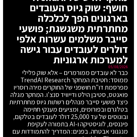
חושף: שוק גיוס העובדים
בארגונים הפך לכלכלה
מחתרתית משגשגת; פושעי
סייבר משלמים עשרות אלפי
דולרים לעובדים עבור גישה
למערכות ארגוניות
05/08/2026
כבר לא עובדים ממורמרים – אלא שוק פלילי
ממוסד: חטיבת המחקר TrendAI Research
מפרסמת דו"ח חושפני של החוקרים מירה רוסריו
פואנטס, סטיבן הילט ודייוויד סנצ'ו. המחקר מגלה
כיצד פושעי סייבר מנהלים רשתות גיוס מחתרתיות
בטלגרם ובפורומים, ומציעים מענקי חתימה
ובונוסים של עד 25,000 דולר לעובדים בטלקום,
פיננסים, לוגיסטיקה ו-AI בתמורה לעקיפת
מנגנוני אבטחה. בפנים: המדריך להתמודדות עם