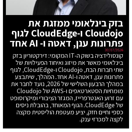
בזק בינלאומי ממזגת את
Cloudojo ו-CloudEdge לגוף
פתרונות ענן, דאטה ו- AI אחד
30/07/2026
קונסולידציה בשוק ה-IT המקומי: דירקטוריון בזק
בינלאומי מאשר את מיזוג ואיחוד הפעילויות של
שתי חברות הבת, Cloudojo ו-CloudEdge, לגוף
פתרונות ענן, דאטה ו-AI אחד. המהלך, שיתבצע
במהלך הרבעון השלישי של 2026, נועד לחבר את
מומחיות הסטארטאפים ו-AWS של Cloudojo
עם זרוע האנטרפרייז, המגזר הציבורי ומיקרוסופט
של CloudEdge. הגוף המאוחד, בהובלת ניסים
כספי וחיים חזק, יציע מעטפת הוליסטית מקצה
לקצה למכרזי ענק.