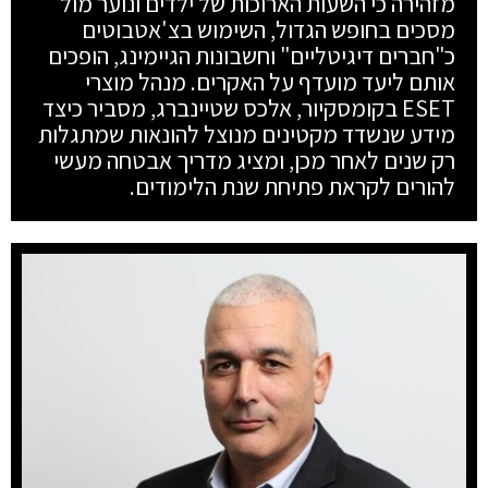
מזהירה כי השעות הארוכות של ילדים ונוער מול
מסכים בחופש הגדול, השימוש בצ'אטבוטים
כ"חברים דיגיטליים" וחשבונות הגיימינג, הופכים
אותם ליעד מועדף על האקרים. מנהל מוצרי
ESET בקומסקיור, אלכס שטיינברג, מסביר כיצד
מידע שנשדד מקטינים מנוצל להונאות שמתגלות
רק שנים לאחר מכן, ומציג מדריך אבטחה מעשי
להורים לקראת פתיחת שנת הלימודים.