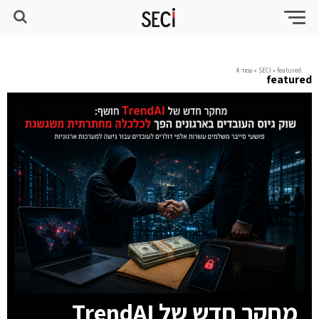
featured
»
SECI
»
עמוד 4
featured
מחקר חדש של TrendAI