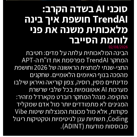
סוכני AI בשדה הקרב:
TrendAI חושפת איך בינה
מלאכותית משנה את פני
לוחמת הסייבר
02/08/2026
הבינה המלאכותית עלתה על מדים: חטיבת
המחקר TrendAI מפרסמת את דו"ח ה-APT
החצי-שנתי למחצית הראשונה של 2026 וחושפת
מהפכה בנוף האיומים הלאומיים. שחקנים
מדינתיים מסין, רוסיה, צפון קוריאה ואיראן שילבו
מערכות AI אוטונומיות בכל שלבי שרשרת
התקיפה. מנהל המחקר רוברט מקארדל מזהיר:
המגינים לא מתמודדים יותר מול אדם שמקליד
פקודות, אלא מול מכונות המנצלות שיטות Vibe
Coding, תשתיות ענן לגיטימיות וטקטיקות ריגול
מבוססות מודעות (ADINT).