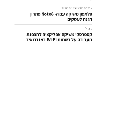
אבטחת מידע ארגונית
מובייל
ה
פלאפון משיקה עם ה- Note8 פתרון
הגנה לעסקים
ה
0
מובייל
קספרסקי משיקה אפליקציה להצפנת
ל
תעבורה על רשתות Wi-Fi באנדרואיד
ח
ב
ל
ה