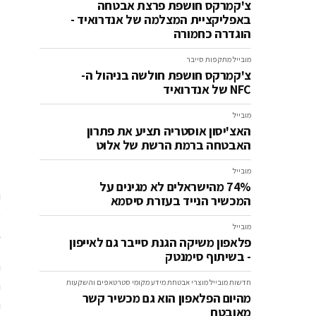
צ'קמרקס חושפת פרצת אבטחה
באפליקציית המצלמה של אנדרואיד -
הוגדרה כחמורה
מובייל
מתקפות סייבר
צ'קמרקס חושפת חולשה בניהול ה-
NFC של אנדרואיד
מובייל
האצ'יסון אוסטריה תציע את פתרון
האבטחה ברמת הרשת של אלוט
מובייל
74% מהישראלים לא מגינים על
ה
המכשיר הנייד בעזרת סיסמא
מ
מובייל
ב
פלאפון משיקה הגנת סייבר גם לאייפון
- בשיתוף סימנטק
ה
חדשות
מובייל
מוצרי אבטחת מידע
מקומי
סטרטאפים והשקעות
ח
מהיום הפלאפון הוא גם מכשיר קשר
מאובטח