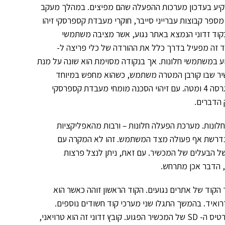
שקיע בעדכון מערכות ההפעלה שהם מפיצים. במהלך מעקב
ר קבוצות עברייני סייבר, חוקרי מעבדת קספרסקי זיהו
בקוד זדוני הנמצא באתר נגוע, אשר מציבה משתמשי
ד זה מפעיל בדרך כלל את ההורדה של כלי פריצה ל-
לפגוע במשתמשי חלונות. אך בנקודה מסוימת הוא שונה על מנת
יר שבו קורבן המטרה משתמש, כשהוא מחפש במיוחד
מכשירי אנדרואיד בגרסה 4 ומטה. עם זיהוי הסכנה מומחי מעבדת קספרסקי
 הדברים.
ונות. מערכת הפעלה חלונות – ורבות מהאפליקציות
שנדרשת אף פעולה מצד המשתמש. זהו לא המקרה עם
 הבעלים של המכשיר. עם זאת, ניתן לנצל פרצות
 הדבר אכן מתרחש.
קוד של אתרים נגועים. הקוד הראשון זוהה כאשר הוא
איד. בהמשך התגלו שני מערכי קוד חשודים נוספים.
הראשון מסוגל לשלוח SMS לכל מספר נייד, והשני יוצר קובץ זדוני על כרטיס ה- SD של המכשיר הפגוע. קובץ זדוני זה הוא טרויאני,