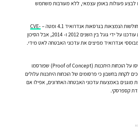
 SMS. שני מערכי הקוד מסוגלים לבצע פעולות באופן עצמאי, ללא מעורבות משתמש
הנמצאות בגרסאות אנדרואיד 4.1 ומטה –
CVE-
. כל שלושת הפרצות עודכנו על ידי גוגל בין השנים 2012 ו- 2014, אבל הסיכון
מבוססי אנדרואיד מפיצים את עדכוני האבטחה לאט מידי.
"שיטות הפריצה שמצאנו במהלך המחקר אינן דבר חדש, אבל הם התבססו על הוכחות היתכנות (Proof of Concept) שפורסמו
ים לקחת בחשבון כי פרסומים של הוכחות היתכנות עלולים
ות מוגנים באמצעות עדכוני האבטחה האחרונים, אפילו אם
בדת קספרסקי.
A