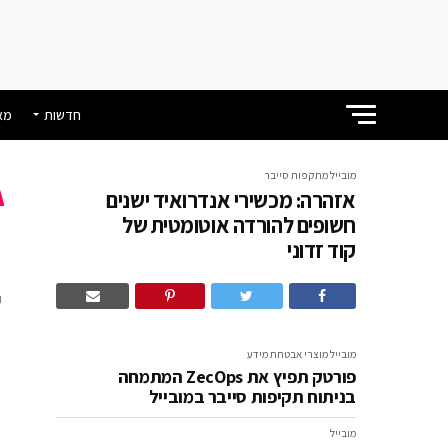
חדשות
מא
מובייל
מתקפות סייבר
אזהרה: מכשירי אנדרואיד ישנים
א
חשופים להורדה אוטומטית של
קוד זדוני
ל
מובייל
מוצרי אבטחת מידע
פורטק תפיץ את ZecOps המתמחה
בניתוח תקיפות סייבר במובייל
מובייל