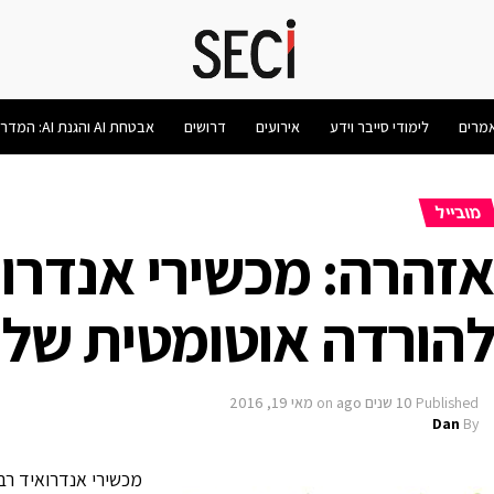
מרים
לימודי סייבר וידע
אירועים
דרושים
אבטחת AI והגנת AI: המדריך המלא 2026
מובייל
זהרה: מכשירי אנדרוא
הורדה אוטומטית של ק
Published
10 שנים ago
on
מאי 19, 2016
Dan
By
מכשירי אנדרואיד רב