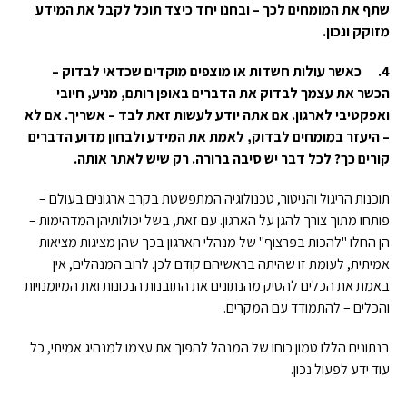
שתף את המומחים לכך – ובחנו יחד כיצד תוכל לקבל את המידע
מזוקק ונכון.
4.
כאשר עולות חשדות או מוצפים מוקדים שכדאי לבדוק –
הכשר את עצמך לבדוק את הדברים באופן רותם, מניע, חיובי
ואפקטיבי לארגון. אם אתה יודע לעשות זאת לבד – אשריך. אם לא
– היעזר במומחים לבדוק, לאמת את המידע ולבחון מדוע הדברים
קורים כך? לכל דבר יש סיבה ברורה. רק שיש לאתר אותה.
תוכנות הריגול והניטור, טכנולוגיה המתפשטת בקרב ארגונים בעולם –
פותחו מתוך צורך להגן על הארגון. עם זאת, בשל יכולותיהן המדהימות –
הן החלו "להכות בפרצוף" של מנהלי הארגון בכך שהן מציגות מציאות
אמיתית, לעומת זו שהיתה בראשיהם קודם לכן. לרוב המנהלים, אין
באמת את הכלים להסיק מהנתונים את התובנות הנכונות ואת המיומנויות
והכלים – להתמודד עם המקרים.
בנתונים הללו טמון כוחו של המנהל להפוך את עצמו למנהיג אמיתי, כל
עוד ידע לפעול נכון.