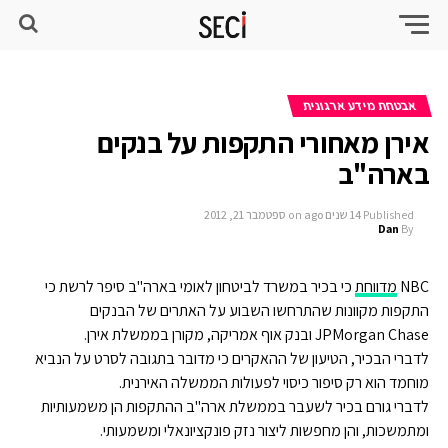
אבטחת מידע ארגונית
אירן מאחורי התקפות על בנקים
בארה"ב
Published
14 שנים ago
on
ספטמבר 21, 2012
Dan
By
NBC
מדווחת
כי בכיר במשרד לביטחון לאומי בארה"ב סיפר לרשת כי
התקפות מקוונות שהתרחשו השבוע על האתרים של הבנקים
JPMorgan Chase ובנק אוף אמריקה, מקורן בממשלת אירן.
לדברי הבכיר, הטיעון של ההאקרים כי מדובר בתגובה לסרט על הנביא
מוחמד הוא רק סיפור כיסוי לפעולות הממשלה האירנית.
לדברי גורם בכיר לשעבר בממשלת ארה"ב ההתקפות הן משמעותיות
ומתמשכות, והן מחפשות ליצור נזק פונקציונאלי ומשמעותי.