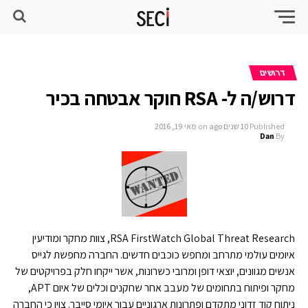
דרושים
דרוש/ה ל- RSA חוקר אבטחה בכיר
Published
10 שנים ago
on
מאי 19, 2016
Dan
By
RSA FirstWatch Global Threat Research, צוות מחקר ומודיעין
איומים עולמי מתרחב ומחפש כוכבים חדשים. החברה מחפשת לגייס
אנשים מגוונים, יוצאי דופן ומרובי כשרונות, אשר ייקחו חלק בפרויקטים של
מחקר ופיתוח בתחומים של מעבב אחר שחקנים וכלים של איום APT,
ניתוח קוד זדוני מתקדם ופתרונות ארגוניים עבור איומי סייבר. צוין כי החברה