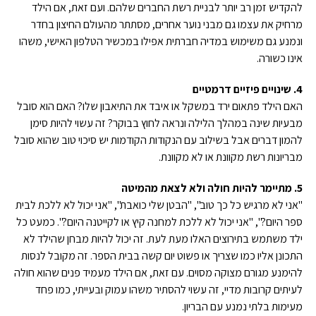
להקדיש זמן רב יותר לבניית רשת החברים שלהם. ועם זאת, אם הילד
מרחיק את עצמו גם מבני נוער אחרים, מסתתר מהעולם החיצון בחדר
ונמנע גם משימוש במדיה חברתית אפילו במכשיר הטלפון האישי, משהו
אינו כשורה.
4. שינויים פיזיים דרמטיים
האם הילד פתאום ירד במשקל או איבד את התיאבון שלו? האם הוא סובל
מבעיות שינה במהלך הלילה ונראה לחוץ בבוקר? זה עשוי להיות סימן
להמון דברים אבל בשילוב עם הנקודות הקודמות יש סיכוי טוב שהוא סובל
מבריונות רשת מקוונת או לא מקוונת.
5. מתיימר להיות חולה ולא לצאת מהמיטה
"אני לא מרגיש כל כך טוב", "הבטן שלי כואבת", "אני יכול לא ללכת לבית
ספר היום?", "אני יכול לא ללכת למחנה קיץ או לקייטנה היום?". כמעט כל
ילד משתמש בתירוצים האלו מעת לעת. זה יכול להיות מבחן שהילד לא
התכונן אליו כמו שצריך או פשוט יום קשה בבית הספר. זה מקובל לנסות
להימנע מגורם מצוקה מסוים. עם זאת, אם הילד מעמיד פנים שהוא חולה
לעיתים קרובות מדיי, זה עשוי להסתיר משהו עמוק ובעייתי, כמו פחד
מעימות בלתי נמנע עם הבריון.