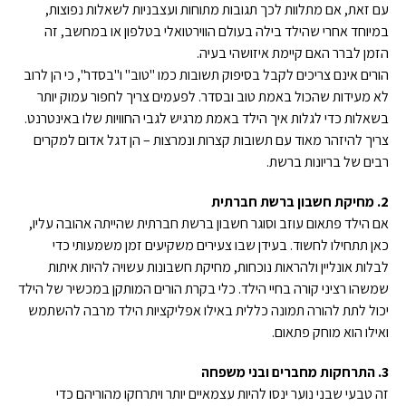
עם זאת, אם מתלוות לכך תגובות מתוחות ועצבניות לשאלות נפוצות,
במיוחד אחרי שהילד בילה בעולם הווירטואלי בטלפון או במחשב, זה
הזמן לברר האם קיימת איזושהי בעיה.
הורים אינם צריכים לקבל בסיפוק תשובות כמו "טוב" ו"בסדר", כי הן לרוב
לא מעידות שהכול באמת טוב ובסדר. לפעמים צריך לחפור עמוק יותר
בשאלות כדי לגלות איך הילד באמת מרגיש לגבי החוויות שלו באינטרנט.
צריך להיזהר מאוד עם תשובות קצרות ונמרצות – הן דגל אדום למקרים
רבים של בריונות ברשת.
2. מחיקת חשבון ברשת חברתית
אם הילד פתאום עוזב וסוגר חשבון ברשת חברתית שהייתה אהובה עליו,
כאן תתחילו לחשוד. בעידן שבו צעירים משקיעים זמן משמעותי כדי
לבלות אונליין ולהראות נוכחות, מחיקת חשבונות עשויה להיות איתות
שמשהו רציני קורה בחיי הילד. כלי בקרת הורים המותקן במכשיר של הילד
יכול לתת להורה תמונה כללית באילו אפליקציות הילד מרבה להשתמש
ואילו הוא מוחק פתאום.
3. התרחקות מחברים ובני משפחה
זה טבעי שבני נוער ינסו להיות עצמאיים יותר ויתרחקו מהוריהם כדי