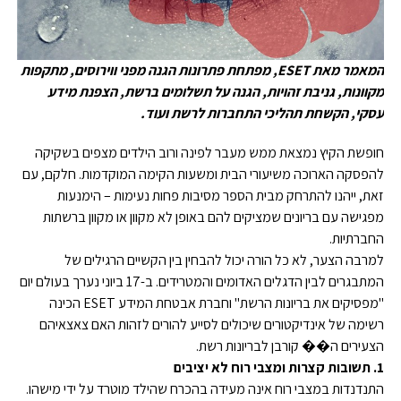
המאמר מאת ESET, מפתחת פתרונות הגנה מפני ווירוסים, מתקפות
מקוונות, גניבת זהויות, הגנה על תשלומים ברשת, הצפנת מידע
עסקי, הקשחת תהליכי התחברות לרשת ועוד.
חופשת הקיץ נמצאת ממש מעבר לפינה ורוב הילדים מצפים בשקיקה
להפסקה הארוכה משיעורי הבית ומשעות הקימה המוקדמות. חלקם, עם
זאת, ייהנו להתרחק מבית הספר מסיבות פחות נעימות – הימנעות
מפגישה עם בריונים שמציקים להם באופן לא מקוון או מקוון ברשתות
החברתיות.
למרבה הצער, לא כל הורה יכול להבחין בין הקשיים הרגילים של
המתבגרים לבין הדגלים האדומים והמטרידים. ב-17 ביוני נערך בעולם יום
"מפסיקים את בריונות הרשת" וחברת אבטחת המידע ESET הכינה
רשימה של אינדיקטורים שיכולים לסייע להורים לזהות האם צאצאיהם
הצעירים ה�� קורבן לבריונות רשת.
1. תשובות קצרות ומצבי רוח לא יציבים
התנדנדות במצבי רוח אינה מעידה בהכרח שהילד מוטרד על ידי מישהו.