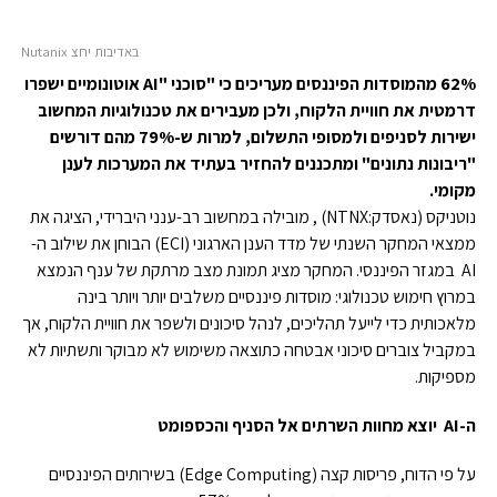
באדיבות יחצ Nutanix
62% מהמוסדות הפיננסים מעריכים כי "סוכני
"AI
אוטונומיים ישפרו
דרמטית את חוויית הלקוח,
ולכן מעבירים את טכנולוגיות המחשוב
ישירות לסניפים ולמסופי התשלום, למרות ש-79% מהם דורשים
"ריבונות נתונים" ומתכננים להחזיר בעתיד את המערכות לענן
מקומי
.
נוטניקס (נאסדק:NTNX) , מובילה במחשוב רב-ענני היברידי, הציגה את
ממצאי המחקר השנתי של מדד הענן הארגוני (ECI) הבוחן את שילוב ה-
AI במגזר הפיננסי. המחקר מציג תמונת מצב מרתקת של ענף הנמצא
במרוץ חימוש טכנולוגי: מוסדות פיננסיים משלבים יותר ויותר בינה
מלאכותית כדי לייעל תהליכים, לנהל סיכונים ולשפר את חוויית הלקוח, אך
במקביל צוברים סיכוני אבטחה כתוצאה משימוש לא מבוקר ותשתיות לא
מספיקות.
ה-
AI
יוצא מחוות השרתים אל הסניף והכספומט
על פי הדוח, פריסות קצה (Edge Computing) בשירותים הפיננסיים