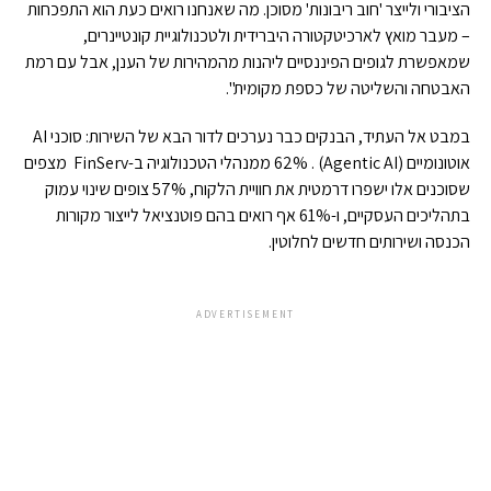
הציבורי ולייצר 'חוב ריבונות' מסוכן. מה שאנחנו רואים כעת הוא התפכחות
– מעבר מואץ לארכיטקטורה היברידית ולטכנולוגיית קונטיינרים,
שמאפשרת לגופים הפיננסיים ליהנות מהמהירות של הענן, אבל עם רמת
האבטחה והשליטה של כספת מקומית".
במבט אל העתיד, הבנקים כבר נערכים לדור הבא של השירות: סוכני AI
אוטונומיים (Agentic AI) . 62% ממנהלי הטכנולוגיה ב-FinServ מצפים
שסוכנים אלו ישפרו דרמטית את חוויית הלקוח, 57% צופים שינוי עמוק
בתהליכים העסקיים, ו-61% אף רואים בהם פוטנציאל לייצור מקורות
הכנסה ושירותים חדשים לחלוטין.
ADVERTISEMENT