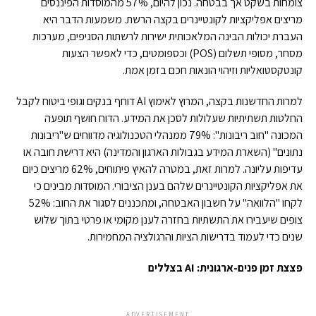
צומחות בשקט אך בבטחה. נכון להיום, 57% מהמוסדות הפיננסים
מריצים אפליקציות לקונטיינרים בקצה הרשת. משמעות הדבר היא
העברת יכולות הבינה המלאכותית ישירות לרשתות הסניפים, מערכות
מסחר, מסופי תשלום (POS) וכספומטים, כדי לאפשר הצעות
קונטקסטואליות וזיהוי הונאות חכם בזמן אמת.
למרות החדשנות בקצה, המרוץ לאימוץ AI דוחף בנקים וגופי ביטוח לקבל
החלטות תשתיתיות שעלולות לסכן את המידע. הדוח חושף תופעה
המכונה "חוב ריבונות": 79% ממנהלי הטכנולוגיה מדווחים ש"ריבונות
נתונים" (השארת המידע בגבולות הארגון והמדינה) היא דרישת חובה או
עדיפות עליונה. למרות זאת, במטרה להאיץ פיתוחים, 62% מריצים כיום
את אפליקציות הקונטיינרים שלהם בענן הציבורי. המוסדות מבינים כי
לקחו "הלוואה" על חשבון האבטחה, ומתכננים לסגור את החוב: 52%
צופים שיעבירו את התשתיות בחזרה לענן מקומי או פרטי בתוך שלוש
שנים כדי לעמוד בדרישות הציות והרגולציה המחמירות.
פצצת זמן פנים-ארגונית: AI בצללים
ADVERTISEMENT