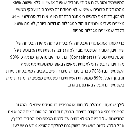
המיושמים ומופעלים על ידי עובדים שאינם אנשי IT ללא אישור. 86%
מהמנהלים סבורים ששימוש לא מפוקח זה מייצר סיכון עסקי ממשי
לארגון. הדוח אף מדגיש כי אתגר הרחבת ה-AI אינו רק טכנולוגי: 34%
מציינים פערי מיומנויות וניהול כמגבלות הגדולות ביותר, לעומת 28%
בלבד שמציינים מגבלות טכניות.
כדי לפתור את אתגרי האבטחה ולהבטיח פריסה מהירה ובטוחה של
שירותים, המגזר הפיננסי עובר למודרניזציה תשתיתית המבוססת על
טכנולוגיית מכולות (Containers) . נתון מדהים מהסקר מראה כי 90%
מדווחים שהבינה המלאכותית מאיצה באופן משמעותי את אימוץ
הקונטיינרים, ו-78% כבר בונים יישומים חדשים בסביבה מאובטחת וניידת
זו. בסך הכל, 89% ממוסדות השירותים הפיננסיים מצפים שרמת השימוש
בקונטיינרים תעלה בארגונם בקרוב.
לילך שמעוני, מנהלת לקוחות אנטרפרייז בנוטניקס ישראל: "המגזר
הפיננסי נמצא בנקודת רתיחה. הבנקים וחברות הביטוח רוצים להביא את
החדשנות של הבינה המלאכותית עד לרמת הכספומט והפקיד בסניף,
אבל הלחץ להיות ראשונים בשוק גרם לחלקם להוציא מידע רגיש לענן