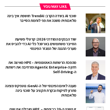
YOU MAY LIKE
סוכני AI בשדה הקרב: TrendAI חושפת איך בינה
מלאכותית משנה את פני לוחמת הסייבר
שוד הבנקים המודרני 2026: קרטלי פשיעת
הסייבר משתמשים בארסנל כלי AI כדי להביס את
מערכי ההגנה של המגזר הפיננסי
מהפכת הרשתות האוטונומיות – HPE מאיצה את
חזון ה-Agentic Enterprise ומרחיבה את רשתות
ה-Self-Driving
מענה לאיום הפיננסי של ה-GenAI: נוטניקס מציגה
פתרון לפיקוח ובקרת תקציב על סוכני בינה
מלאכותית
זו השנה ה-20 ברציפות – HPE מובילה את שוק