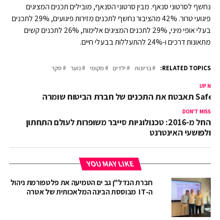
נחשף לסרטוני סנאף. מבין סרטוני הסנאף, מובילים תכנים המציגים
פיגועי טרור. 42% מהציבור נחשף לתכנים מזירות פיגועים, 29% לתכנים
בעלי אופי מיני, 29% לתכנים המציגים אלימות, 26% לתכנים קשים
מתאונות דרכים ו-24% להתעללות בבעלי חיים.
RELATED TOPICS:
בריונות
ילדים
מקומי
נוער
סקר
UP NEX
Safe- תאבטח את התכנים של חברת הביטוח שומרה
DON'T MISS
החל מ-2016: טכנולוגיות סייבר משופרות לעולם התחתון
ולפושעי האינטרנט
YOU MAY LIKE
חברת הנדל"ן גב ים הטמיעה את פלטפורמת ניהול
ה-IT מבוססת הבינה המלאכותית של אטרה