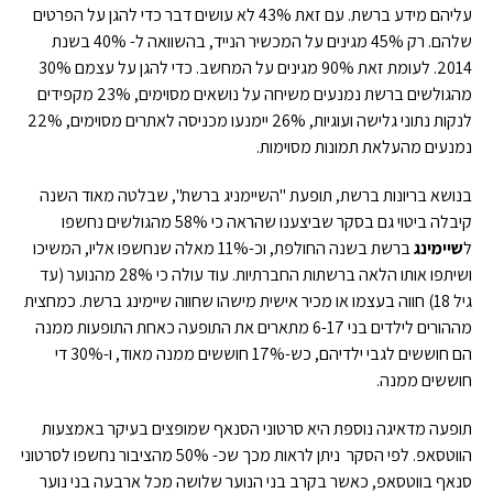
עליהם מידע ברשת. עם זאת 43% לא עושים דבר כדי להגן על הפרטים
שלהם. רק 45% מגינים על המכשיר הנייד, בהשוואה ל- 40% בשנת
2014. לעומת זאת 90% מגינים על המחשב. כדי להגן על עצמם 30%
מהגולשים ברשת נמנעים משיחה על נושאים מסוימים, 23% מקפידים
לנקות נתוני גלישה ועוגיות, 26% יימנעו מכניסה לאתרים מסוימים, 22%
נמנעים מהעלאת תמונות מסוימות.
בנושא בריונות ברשת, תופעת "השיימניג ברשת", שבלטה מאוד השנה
קיבלה ביטוי גם בסקר שביצענו שהראה כי 58% מהגולשים נחשפו
ל
שיימינג
ברשת בשנה החולפת, וכ-11% מאלה שנחשפו אליו, המשיכו
ושיתפו אותו הלאה ברשתות החברתיות. עוד עולה כי 28% מהנוער (עד
גיל 18) חווה בעצמו או מכיר אישית מישהו שחווה שיימינג ברשת. כמחצית
מההורים לילדים בני 6-17 מתארים את התופעה כאחת התופעות ממנה
הם חוששים לגבי ילדיהם, כש-17% חוששים ממנה מאוד, ו-30% די
חוששים ממנה.
תופעה מדאיגה נוספת היא סרטוני הסנאף שמופצים בעיקר באמצעות
הווטסאפ. לפי הסקר ניתן לראות מכך שכ- 50% מהציבור נחשפו לסרטוני
סנאף בווטסאפ, כאשר בקרב בני הנוער שלושה מכל ארבעה בני נוער