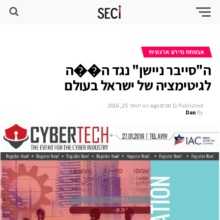
אבטחת מידע ארגונית
ה"סייבר ניישן" נגד ה��ה
לגיטימציה של ישראל בעולם
Published
11 שנים ago
on
ינואר 25, 2016
Dan
By