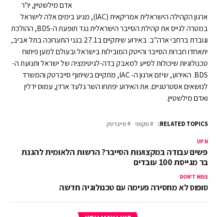
אדם מילשטיין, יו"ר
ארגון הקהילה הישראלית אמריקאית (IAC), מגיע בימים אלה לישראל
במטרה לגייס את קהילת הסייבר הישראלית נגד תופעת ה-BDS, ההולכת
וגוברת ברחבי ארה"ב. באירוע שיתקיים ב27.1 בגני התערוכה בתל אביב,
יתאחדו חברות הסייבר והייטק המובילות בישראל ובעולם למען פיתוח
טכנולוגיות שיכולות לסייע למאבק בדה-לגיטימציה של ישראל ותנועת ה-
BDS. האירוע, שיזם ארגון ה- IAC, מתקיים בשיתוף סייברטק והמשרד
לנושאים אסטרטגיים. את האירוע יפתחו השר גלעד ארדן, עמוס ידלין
ואדם מילשטיין.
RELATED TOPICS:
מקומי
סייברטק
UP NEX
חפשים עבודה במקצועות הסייבר? הרשות הלאומית להגנת
ייבר מגייסת 100 עובדים
DON'T MISS
סופוס לא מחסירה פעימה עם טכנולוגיה חדשה