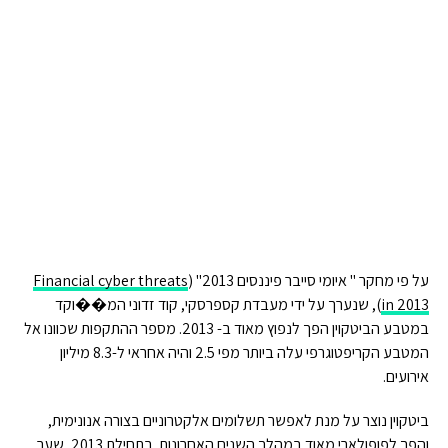
על פי מחקר " איומי סייבר פיננסים 2013" (
Financial cyber threats
in 2013
), שנערך על ידי מעבדת קספרסקי, קוד זדוני המ��וקד
במטבע הביטקוין הפך לנפוץ מאוד ב- 2013. מספר ההתקפות שכוונו אל
המטבע הקריפטוגרפי עלה ביותר מפי 2.5 והיה אחראי ל-8.3 מיליון
אירועים.
ביטקוין נוצר על מנת לאפשר תשלומים אלקטרוניים בצורה אנונימית,
והפך לפופולארי מאוד במהלך השנים האחרונות. בתחילת 2013, שער