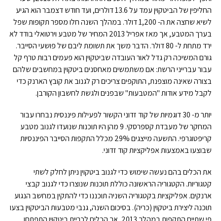
החליפין של הביטקוין עמד על 13.6 דולרים, ועד חודש דצמבר הוא הגיע
לשיא שחצה את ה- 1,200 דולר. במהלך השנה חלו מספר תקופות שפל
בערך המטבע, אך מאז אפריל 2013 המחיר של מטבע וירטואלי בודד לא
ירד מתחת ל- 80 דולר. הדבר משך את תשומת ליבם של פושעי הסייבר.
גורם המשיכה רק גדל לאור העובדה שביטקוין הוא פעמים רבות טרף קל
עבור עברייני הרשת: אם משתמשים מאחסנים ביטקוין במחשבים שלהם
בצורה שאינה מוצפנת, התוקפים צריכים רק לגנוב את קובץ הארנק כדי
לקבל מידע אודות "המטבעות" שבפנים ולגשת לחשבון הקורבן.
יותר מ- 30 דוגמיות של קוד זדוני הקשור לפעילות פיננסית נבחרו עבור
המחקר של מעבדת קספרסקי. 9 מהן היו תוכנות שנועדו לגנוב מטבע
קריפטוגרפי. התשעה מייצגים 29% מכלל התקפות הסייבר הפיננסיות
שבוצעו באמצעות אפליקציות קוד זדוני.
את הכלים בהם נעשה שימוש כדי לגנוב ביטקוין ניתן לחלק לשתי
קטגוריות. הקטגוריה הראשונה כוללת תוכנות שנוצרו כדי לגנוב קבצי
ארנקים. אפליקציות בקטגוריה השניה תוכננו כדי להתקין במחשב הנגוע
תוכנה ליצירת ביטקוין (כריה). בסיכום השנה, גנבי מטבעות הביטקוין בצעו
פי שתיים התקפות במהלך 2013, אך הכלים לכריית ביטקוין התפתחו