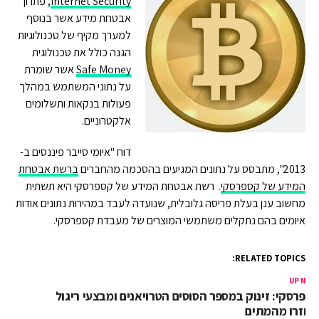
Internet Security
, פתרון
אבטחת מידע אשר בנוסף
למערך מקיף של טכנולוגיות
הגנה כולל את טכנולוגית
Safe Money
אשר שומרת
על נתוני המשתמש במהלך
פעולות בנקאות ותשלומים
אלקטרוניים.
דוח "איומי סייבר פיננסים ב-
2013", מתבסס על נתונים המגיעים בהסכמה מהחברים
ברשת אבטחת
המידע של קספרסקי
. רשת אבטחת המידע של קספרסקי היא תשתית
מחשוב ענן בעלת פריסה גלובלית, שנועדה לעבד במהירות נתונים אודות
איומים בהם נתקלים משתמשי המוצרים של מעבדת קספרסקי.
RELATED TOPICS:
UP NEX
ספרסקי: זינוק במספר הסוסים הטרויאנים ומבצעי ריגול
חזרו מהמתים