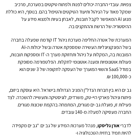
צפויות. עובדי החברה יכולים לפנות ולפתוח טיקטים במערכת, מרכיב
שמקל מאוד על הניהול ותיעוד הטיקטים והטיפול בהם. בנוסף, היא כוללת
מנוע AI המאפשר לקבל תובנות, לאבחן בעיות ולמצוא מידע על
ההיסטוריה של הרשת וההתקנים בה.
המערכת של אטרה החליפה מערכת ניהול IT קודמת שפעלה בחברה
בשל הפונקציונליות העשירה שמספקת אטרה ובשל יכולות ה-AI
המובנות בה, המקלות על ניהול ותחזוקת מערך ה-IT ומספקות תובנות,
פעולות אוטונומיות ומענה אוטונומי לתקלות. הפלטפורמה מסופקת
במודל SaaS והשווי המוערך של העסקה לתקופה של 3 שנים הוא
כ-100,000 ₪.
גב ים היא בין חברות הנדל"ן המניב הגדולות בישראל. היא עוסקת ביזום,
פיתוח וניהול פארקי היי-טק, משרדים, לוגיסטיקה ותעשייה להשכרה. לצד
פעילות זו, פועלת גב-ים מגורים, המתמחה בהקמת שכונות מגורים.
החברה מעסיקה למעלה מ-140 עובדים.
לדברי
אורן גליסקו
, מנהל מערכות המידע של גב ים: "גב ים מקפידה
להיות תמיד בחזית הטכנולוגיה ו-