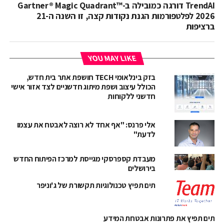
TrendAI דורגה כמובילה ב-Gartner® Magic Quadrant™
2026 לפלטפורמות הגנת נקודות קצה, זו השנה ה-21
ברציפות
YOU MAY LIKE
בזק בינלאומי TECH חושפת אתר בית חדש,
הכולל עיצוב ושפת מיתוג חדשניים לצד אזור אישי
חדשני ללקוחות
אלי פרנס: "אף אחד לא רוצה לאבטח את עצמו
לדעת"
מעבדת קספרסקי מגייסת למרכז הפיתוח החדש
בירושלים
תים תפיץ טכנולוגיות תקשורת של ג'וניפר
תים תפיץ את פתרונות אבטחת המידע