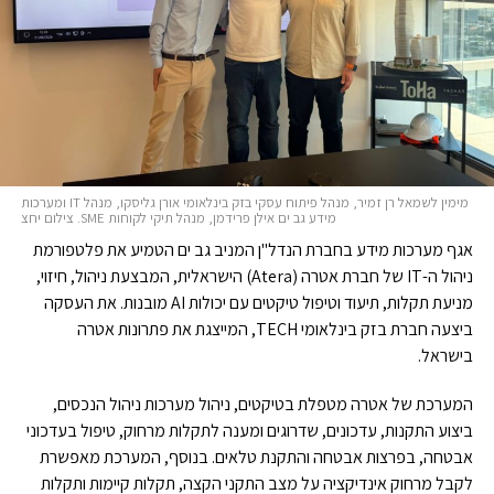
מימין לשמאל רן זמיר, מנהל פיתוח עסקי בזק בינלאומי אורן גליסקו, מנהל IT ומערכות
מידע גב ים אילן פרידמן, מנהל תיקי לקוחות SME. צילום יחצ
אגף מערכות מידע בחברת הנדל"ן המניב גב ים הטמיע את פלטפורמת
ניהול ה-IT של חברת אטרה (Atera) הישראלית, המבצעת ניהול, חיזוי,
מניעת תקלות, תיעוד וטיפול טיקטים עם יכולות AI מובנות. את העסקה
ביצעה חברת בזק בינלאומי TECH, המייצגת את פתרונות אטרה
בישראל.
המערכת של אטרה מטפלת בטיקטים, ניהול מערכות ניהול הנכסים,
ביצוע התקנות, עדכונים, שדרוגים ומענה לתקלות מרחוק, טיפול בעדכוני
אבטחה, בפרצות אבטחה והתקנת טלאים. בנוסף, המערכת מאפשרת
לקבל מרחוק אינדיקציה על מצב התקני הקצה, תקלות קיימות ותקלות