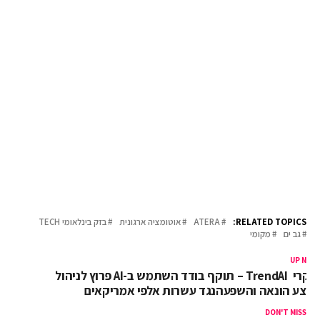
RELATED TOPICS:
ATERA
אוטומציה ארגונית
בזק בינלאומי TECH
גב ים
מקומי
UP NEX
חוקרי TrendAI – תוקף בודד השתמש ב-AI פרוץ לניהול
בצע הונאה והשפעהנגד עשרות אלפי אמריקאים
DON'T MISS