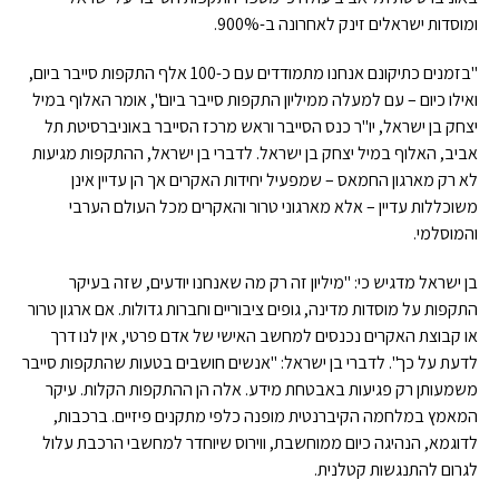
ומוסדות ישראלים זינק לאחרונה ב-900%.
"בזמנים כתיקונם אנחנו מתמודדים עם כ-100 אלף התקפות סייבר ביום,
ואילו כיום – עם למעלה ממיליון התקפות סייבר ביום", אומר האלוף במיל
יצחק בן ישראל, יו"ר כנס הסייבר וראש מרכז הסייבר באוניברסיטת תל
אביב, האלוף במיל יצחק בן ישראל. לדברי בן ישראל, ההתקפות מגיעות
לא רק מארגון החמאס – שמפעיל יחידות האקרים אך הן עדיין אינן
משוכללות עדיין – אלא מארגוני טרור והאקרים מכל העולם הערבי
והמוסלמי.
בן ישראל מדגיש כי: "מיליון זה רק מה שאנחנו יודעים, שזה בעיקר
התקפות על מוסדות מדינה, גופים ציבוריים וחברות גדולות. אם ארגון טרור
או קבוצת האקרים נכנסים למחשב האישי של אדם פרטי, אין לנו דרך
לדעת על כך". לדברי בן ישראל: "אנשים חושבים בטעות שהתקפות סייבר
משמעותן רק פגיעות באבטחת מידע. אלה הן ההתקפות הקלות. עיקר
המאמץ במלחמה הקיברנטית מופנה כלפי מתקנים פיזיים. ברכבות,
לדוגמא, הנהיגה כיום ממוחשבת, ווירוס שיוחדר למחשבי הרכבת עלול
לגרום להתנגשות קטלנית.