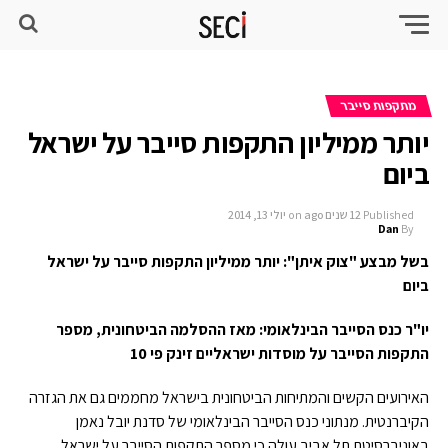
מתקפות סייבר
יותר ממיליון התקפות סייבר על ישראל
ביום
Published
12 שנים ago
on
יולי 13, 2014
Dan
By
בשל מבצע "צוק איתן": יותר ממיליון התקפות סייבר על ישראל
ביום
יו"ר כנס הסייבר הבינלאומי: מאז ההסלמה הביטחונית, מספר
התקפות הסייבר על מוסדות ישראליים זינק פי 10
האירועים הקשים והמתיחות הביטחונית בישראל מחממים גם את הגזרה
הקיברנטית. מנתוני כנס הסייבר הבינלאומי של סדנת יובל נאמן
באוניברסיטת תל אביב עולה כי מספר התקפות הסייבר על ישראל