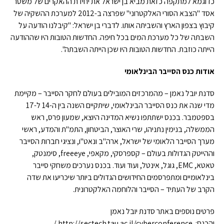
כדוגמא למתקפה כזאת מביא בן ישראל את יחידת ההאקרים של משטר
אסד "הצבא הסורי האלקטרוני" שפרצה ב-2012 למערכת ההשקיה של
קיבוץ בצפון הארץ והשביתה אותו. לדברי בן ישראל: "קיבלנו הודעה על
השבתה של כל מערכת המים בכל חיפה. החדשות הטובות היו שההודעה
הייתה כוזבת. החדשות הטובות היו שכן הייתה השבתה".
אודות כנס הסייבר הבינלאומי
סדנת יובל נאמן – מהמרכזים המובילים בעולם לחקר הסייבר – מקיימת
מדי שנה את כנס הסייבר הבינלאומי, שיתקיים השנה בין ה-14 ל-17
בספטמבר. בכנס ישתתפו נשיא המדינה היוצא, שמעון פרס, ראש
הממשלה, בנימין נתניהו, שרי האוצר, הביטחון, התמ"ת והמדע, ראשי
מערך הסייבר הלאומי של ישראל, ארה"ב ונאט"ו, ונציגי חברות הסייבר
וההייטק הגדולות בעולם – קספרסקי, מקאפי, freeeye, סימנטק,
טאטא, EMC, גוגל, אינטל, ועוד ועוד. בכנס נערכים משחקי סייבר
בינלאומיים ומתפרסמים החידושים הגדולים ביותר שיכריעו את שדה
הקרב של העתיד – הסייבר והלוחמה האלקטרונית.
פרטים נוספים באתר סדנת יובל נאמן
והכנס:
http://sectech.tau.ac.il/cyberconference /