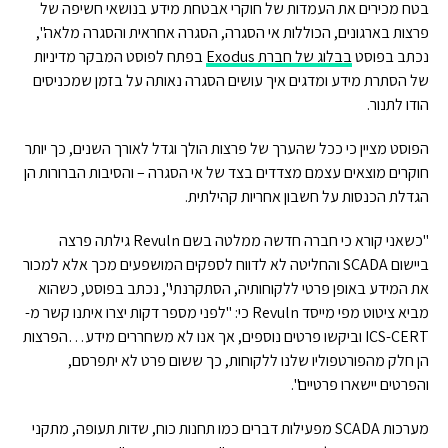
בטח מכירים את העמדות של חוקרי אבטחת מידע בנושאי חשיפה של
פרצות בארגונים, הכוללות אי הסגרה, הסגרה אחראית והסגרה מלאה",
נכתב בפוסט
בבלוג של חברת Exodus
בפתח לפוסט המבקר מדיניות
של הסתרת מידע ומדגים איך עושים הסגרה נאותה על בזמן שמכניסים
הודו לתנור.
הפוסט מציין כי ככל שהערך של פרצות הולך וגדל לאורך השנים, כך יותר
חוקרים מוצאים עצמם מצדדים בצד של אי הסגרה – והסיבות הברורות הן
הגדלת הכנסות על חשבון אחריות קהילתית.
"כשאני קורא כי חברה חדשה ממלטה בשם Revuln גילתה פרצה
ביישום SCADA והחליטה לא לדווח לספקים המושפעים מכך אלא למכור
את המידע באופן פרטי ללקוחותיה, הסתקרנתי", נכתב בפוסט, כשהוא
מביא ציטוט מפי מייסד Revuln כי: "לפני מספר דקות יצרו איתנו קשר מ-
ICS-CERT וביקשו פרטים נוספים, אך אנו לא משחררים מידע…הפרצות
הן חלק מהפורטפוליו שלנו ללקוחות, כך ששום פרט לא יתפרסם,
והפרטים יישארו פרטיים".
מערכות SCADA מפעילות דברים כמו תחנות כוח, שדות תעופה, מתקני