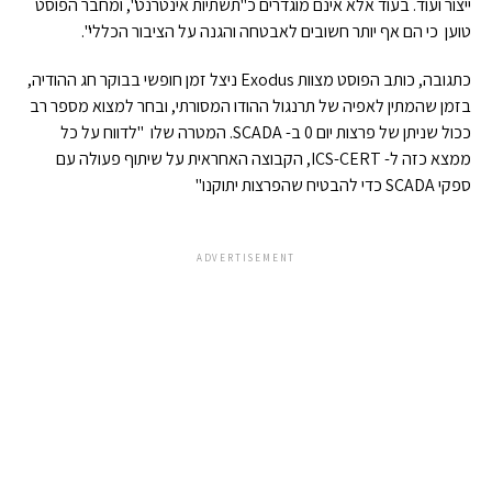
ייצור ועוד. בעוד אלא אינם מוגדרים כ"תשתיות אינטרנט", ומחבר הפוסט
טוען כי הם אף יותר חשובים לאבטחה והגנה על הציבור הכללי".
כתגובה, כותב הפוסט מצוות Exodus ניצל זמן חופשי בבוקר חג ההודיה,
בזמן שהמתין לאפיה של תרנגול ההודו המסורתי, ובחר למצוא מספר רב
ככול שניתן של פרצות יום 0 ב- SCADA. המטרה שלו "לדווח על כל
ממצא כזה ל- ICS-CERT, הקבוצה האחראית על שיתוף פעולה עם
ספקי SCADA כדי להבטיח שהפרצות יתוקנו"
ADVERTISEMENT