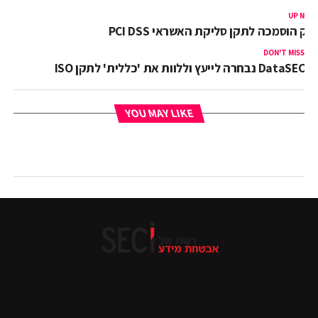
UP NEX
זק הוסמכה לתקן סליקת האשראי PCI DSS
DON'T MISS
DataSEC נבחרה לייעץ וללוות את 'כללית' לתקן ISO
YOU MAY LIKE