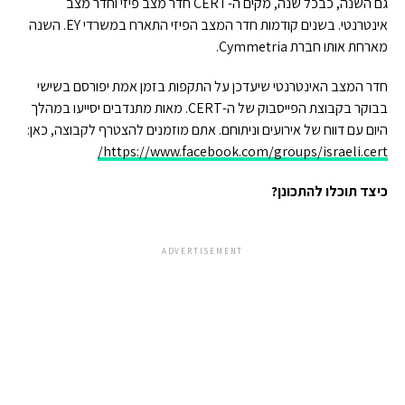
גם השנה, כבכל שנה, מקים ה-CERT חדר מצב פיזי וחדר מצב
אינטרנטי. בשנים קודמות חדר המצב הפיזי התארח במשרדי EY. השנה
מארחת אותו חברת Cymmetria.
חדר המצב האינטרנטי שיעדכן על התקפות בזמן אמת יפורסם בשישי
בבוקר בקבוצת הפייסבוק של ה-CERT. מאות מתנדבים יסייעו במהלך
היום עם דווח של אירועים וניתוחם. אתם מוזמנים להצטרף לקבוצה, כאן:
https://www.facebook.com/groups/israeli.cert/
כיצד תוכלו להתכונן?
ADVERTISEMENT