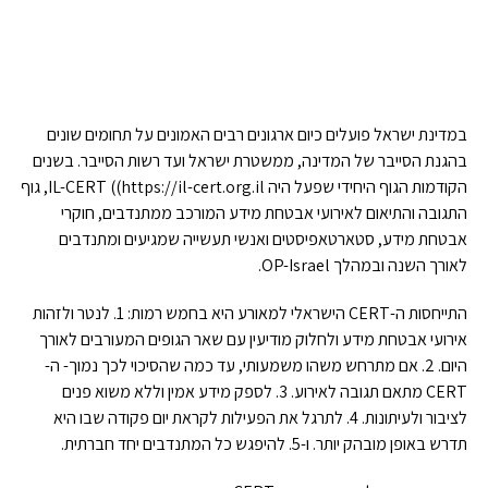
במדינת ישראל פועלים כיום ארגונים רבים האמונים על תחומים שונים
בהגנת הסייבר של המדינה, ממשטרת ישראל ועד רשות הסייבר. בשנים
הקודמות הגוף היחידי שפעל היה IL-CERT ((https://il-cert.org.il, גוף
התגובה והתיאום לאירועי אבטחת מידע המורכב ממתנדבים, חוקרי
אבטחת מידע, סטארטאפיסטים ואנשי תעשייה שמגיעים ומתנדבים
לאורך השנה ובמהלך OP-Israel.
התייחסות ה-CERT הישראלי למאורע היא בחמש רמות: 1. לנטר ולזהות
אירועי אבטחת מידע ולחלוק מודיעין עם שאר הגופים המעורבים לאורך
היום. 2. אם מתרחש משהו משמעותי, עד כמה שהסיכוי לכך נמוך- ה-
CERT מתאם תגובה לאירוע. 3. לספק מידע אמין וללא משוא פנים
לציבור ולעיתונות. 4. לתרגל את הפעילות לקראת יום פקודה שבו היא
תדרש באופן מובהק יותר. ו-5. להיפגש כל המתנדבים יחד חברתית.