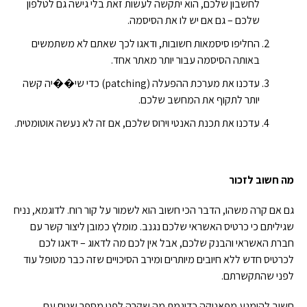
לחשבון שלכם, הוא יתקשה לעשות זאת בלי גישה גם לטלפון
שלכם – גם אם יש לו את הסיסמה.
החליפו סיסמאות חשובות, ודאגו לכך שאתם לא משתמשים
באותה הסיסמה עבור יותר מאתר אחד.
עדכנו את מערכת ההפעלה (patching) כדי שי��יה קשה
יותר לתקוף את המחשב שלכם.
עדכנו את תכנת האנטי וירוס שלכם, אם זה לא נעשה אוטומטית.
מה חשוב לזכור
גם אם קרה משהו, הדבר הכי חשוב הוא לשמור על קור רוח. לדוגמא, נניח
שגיליתם כי כרטיס האשראי שלכם נגנב. מומלץ כמובן ליצור קשר עם
חברת האשראי והבנק שלכם, אבל אין לכם מה לדאוג – ידאגו לכם
לכרטיס חדש ללא חיובים מיותרים ומירב הסיכויים שזה כבר מטופל עוד
לפני שהתקשרתם.
חשוב להימנע מפאניקה כדוגמת מה שקרה לפני מספר שנים עם