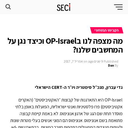
הקבינט הבטחוני
מה מצפה לנו בOP-Israel וכיצד נגן על
המחשבים שלנו?
Published
9 שנים ago
on
אפריל 7, 2017
Dan
By
גדי עברון, מנכ״ל סימטריה ויו״ר ה-CERT הישראלי
OP-Israel היא התארגנות של קבוצות ״האקטיביסטים״ (האקרים
אקטיביסטים) פרו פלסטיניות ואנטי ישראליות, הפועלות באופן בלתי
מוסדר תחת שם הגג של ארגון אנונימוס. לא באמת קיימת קבוצה
מתואמת בשם אנונימוס. אנונימוס הם המוני אנשים בעלי מטרות שונות
ולעיתים מנוגדות המפעילים התקפות סייבר המוניות, בהתארגנויות ad-