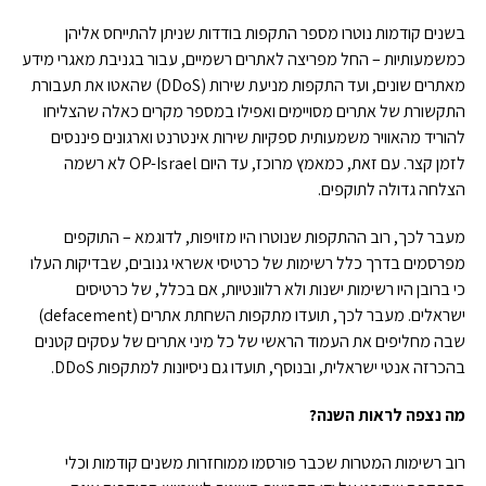
בשנים קודמות נוטרו מספר התקפות בודדות שניתן להתייחס אליהן
כמשמעותיות – החל מפריצה לאתרים רשמיים, עבור בגניבת מאגרי מידע
מאתרים שונים, ועד התקפות מניעת שירות (DDoS) שהאטו את תעבורת
התקשורת של אתרים מסויימים ואפילו במספר מקרים כאלה שהצליחו
להוריד מהאוויר משמעותית ספקיות שירות אינטרנט וארגונים פיננסים
לזמן קצר. עם זאת, כמאמץ מרוכז, עד היום OP-Israel לא רשמה
הצלחה גדולה לתוקפים.
מעבר לכך, רוב ההתקפות שנוטרו היו מזויפות, לדוגמא – התוקפים
מפרסמים בדרך כלל רשימות של כרטיסי אשראי גנובים, שבדיקות העלו
כי ברובן היו רשימות ישנות ולא רלוונטיות, אם בכלל, של כרטיסים
ישראלים. מעבר לכך, תועדו מתקפות השחתת אתרים (defacement)
שבה מחליפים את העמוד הראשי של כל מיני אתרים של עסקים קטנים
בהכרזה אנטי ישראלית, ובנוסף, תועדו גם ניסיונות למתקפות DDoS.
מה נצפה לראות השנה?
רוב רשימות המטרות שכבר פורסמו ממוחזרות משנים קודמות וכלי