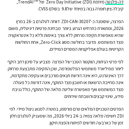
TM
דה-פלנטה
מיוזמת Zero Day Initiative (ZDI) של TrendAI
,
קיבלה ציון חומרה גבוה במיוחד של9.8 בסולם CVSS.
הפרצה, שסומנה כ-ZDI-CAN-30207 דווחה לטלגרם ב-26 במרץ
2026, ומתוארת כתרחיש הגרוע ביותר מבחינת פרטיות דיגיטלית, משום
שהיא מאפשרת תקיפה מרחוק ללא צורך באימות וללא כל אינטראקציה
מצד המשתמש. מדובר בחולשה מסוג Zero-Click, אחת החולשות
הקריטיות בעולם אפליקציות המסרים המיידים
.
לפי פרטי הניתוח, הווקטור הטכני של הפרצה מצביע על סיכון רחב היקף
ליותר ממיליארד משתמשי הפלטפורמה, שכן התקיפה מתבצעת מרחוק
דרך האינטרנט, היא אינה דורשת תנאים מורכבים או עקיפה מתקדמת,
אינה מחייבת הרשאות או חשבון מצד התוקף, אינה דורשת כל פעולה
מצד המשתמש ואף מאפשרת שליטה מלאה של התוקף, כולל גניבת
מידע, שינוי קבצים והשבתת שירותים.
הפרטים הטכניים המלאים טרם פורסמו, במטרה למנוע ניצול מיידי. לפי
ZDI חשיפה מלאה צפויה ב-24 ביולי 2026, מה שמעניק לטלגרם חלון
זמן של כארבעה חודשים לפיתוח והפצת תיקון.