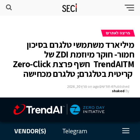
פריצה לאתרים
מיליארד משתמשי טלגרם בסיכון
חמור- חוקר מיוזמת ZDI של
TrendAITM חשף פרצת Zero-Click
קריטית בטלגרם; טלגרם מכחישה
Published
4 חודשים ago
on
מרץ 30, 2026
shaked
By