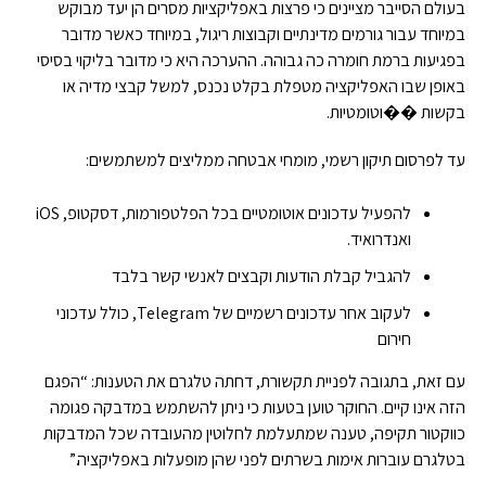
בעולם הסייבר מציינים כי פרצות באפליקציות מסרים הן יעד מבוקש
במיוחד עבור גורמים מדינתיים וקבוצות ריגול, במיוחד כאשר מדובר
בפגיעות ברמת חומרה כה גבוהה. ההערכה היא כי מדובר בליקוי בסיסי
באופן שבו האפליקציה מטפלת בקלט נכנס, למשל קבצי מדיה או
בקשות ��וטומטיות.
עד לפרסום תיקון רשמי, מומחי אבטחה ממליצים למשתמשים:
להפעיל עדכונים אוטומטיים בכל הפלטפורמות, דסקטופ, iOS
ואנדרואיד.
להגביל קבלת הודעות וקבצים לאנשי קשר בלבד
לעקוב אחר עדכונים רשמיים של Telegram, כולל עדכוני
חירום
עם זאת, בתגובה לפניית תקשורת, דחתה טלגרם את הטענות: “הפגם
הזה אינו קיים. החוקר טוען בטעות כי ניתן להשתמש במדבקה פגומה
כווקטור תקיפה, טענה שמתעלמת לחלוטין מהעובדה שכל המדבקות
בטלגרם עוברות אימות בשרתים לפני שהן מופעלות באפליקציה.”