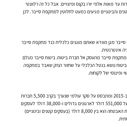
ה ועשרות עד מאות אלפי יורו בקנס ופיצויים. אבל כל זה רלוונטי
 ההערכה היא שכיום רק 75% מהעסקים הקטנים והבינוניים פגיעים כמעט לחלוטין למתקפת סייבר. לכן
וח סייבר מגן מוודא שאתם מוגנים כלכלית כנד מתקפת סייבר
ה אינטרנטית.
ממתקפת סייבר מהעסק אל חברת ביטוח. ביטוח סייבר מגלם
הביטוח נושא בנטל הכלכלי על שחזור הנזק שאבד במתקפה
ופיננסי של לקוחות.
שנערך בשיתוף עם B2B International ב-2015 ומתבסס על סקר עולמי שנערך בקרב 5,500 חברות
עולה כי התקציב הממוצע הנדרש כדי להתאושש מפרצת אבטחה עומד על 551,000 דולר לארגונים גדולים ו-38,000 דולר לעסקים
קטנים ובינוניים. בנוסף, התקציב שהעסק מקצה לאחר התאוששות מפרצת האבטחה הוא בין 8,000 דולר (בעסקים קטנים ובינוניים)