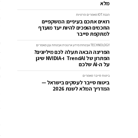
מלא
מ
הגנת IOT
מאמרים
פרטיות
ת
רואים אתכם בעיניים: המשקפיים
מ
החכמים הופכים להיות יעד מועדף
למתקפת סייבר
TECHNOLOGY
אבטחת מידע ארגונית
אבטחת ענן
מאמרים
הפריצה הבאה תעלה לכם מיליונים?
הפתרון של TrendAI ו-NVIDIA שיגן
על ה-AI שלכם
ה
ביטוח סייבר
מאמרים
ביטוח סייבר לעסקים בישראל —
המדריך המלא לשנת 2026
א
מ
ל
ש
ב