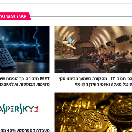
U MAY LIKE
הכי חם ב-IT – מה קורה כשמערבבים וויסקי
ESET מזהירה: כך הופכות ש
ינגל מאלט ואיומי העידן הקוונטי
מזויפות מבוססות AI לאיום ממשי
מעבדת קספ