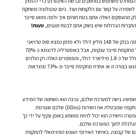
ישראל, ורובם המוחלט משתמש במחשבים וברשת האינטרנט כדי להזמין
 לשמירה על קשר עם הלקוחות ועוד. כיום טכנולוגיה משחקת
לק מהעסקים האלה אתם בטח תוהים איך ולמה פושע סייבר
החברות הגדולות שיש בשוק אתם לבטח מוגנים,
טעות!
נכון שהייתה מתקפה רוסית על חברת הענק Target האמריקאית שהסתכמה בנזק של 148 מליון דולר ולא מזמן נמצא סוס טרויאני
במחשבה של אנגלה מרקל ראש ממשלת גרמניה ואין סוף לדוגמאות של מתקפות סייבר ענקיות, אבל באוסטרליה לדוגמא כ-70%
מהעסקים הקטנים והבינוניים עברו מתקפת סייבר בשנה האחרונה בנזק כולל של כ-1.8 מיליארד דולר, והמספרים האלה רק הולכים
ועולים. בשנת 2014 כ-76% מאתרי האינטרנט שמקורם ארצות הברית נפגעו בצורה זו או אחרת מתקיפת סייבר וכ-73% מהודאות
שמשיג גישה למערכת שלכם, גניבה הוא השחטה של המידע
שלכם, וירוסים או תוכנה זדונית (Malware) שהוחדרו למערכת שלכם, מתקפה שמבטלת את השירות (DDos) שלכם שגורמת
רה הישירה הוא יכול להיות מושפע באופן עקיף על ידי כך
תגלגלת לתוך המערכת שלכם.
וגם של קבוצה. באיחוד האירופי העונש המינימאלי להתקפת