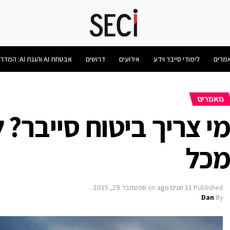
מרים
לימודי סייבר וידע
אירועים
דרושים
אבטחת AI והגנת AI: המדריך המלא 2026
מאמרים
י צריך ביטוח סייבר? 
כל
Published
11 שנים ago
on
ספטמבר 29, 2015
Dan
By