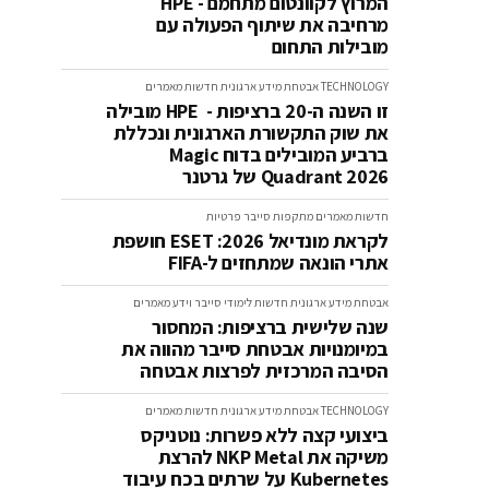
המרוץ לקוונטום מתחמם - HPE
מרחיבה את שיתוף הפעולה עם
מובילות התחום
TECHNOLOGY
אבטחת מידע ארגונית
חדשות
מאמרים
זו השנה ה-20 ברציפות - HPE מובילה
את שוק התקשורת הארגונית ונכללת
ברביע המובילים בדוח Magic
Quadrant 2026 של גרטנר
חדשות
מאמרים
מתקפות סייבר
פרטיות
לקראת מונדיאל 2026: ESET חושפת
אתרי הונאה שמתחזים ל-FIFA
אבטחת מידע ארגונית
חדשות
לימודי סייבר וידע
מאמרים
שנה שלישית ברציפות: המחסור
במיומנויות אבטחת סייבר מהווה את
הסיבה המרכזית לפרצות אבטחה
TECHNOLOGY
אבטחת מידע ארגונית
חדשות
מאמרים
ביצועי קצה ללא פשרות: נוטניקס
משיקה את NKP Metal להרצת
Kubernetes על שרתים בכח עיבוד