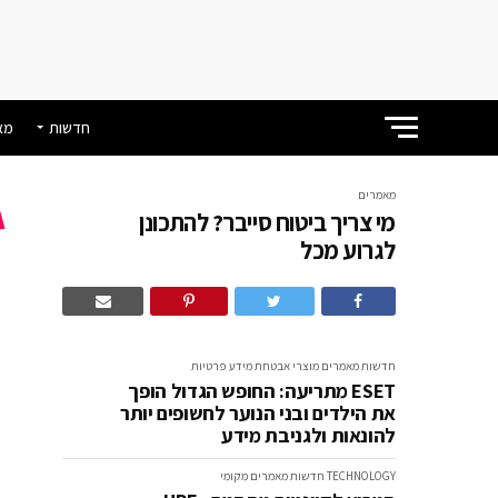
חדשות
מא
מאמרים
מי צריך ביטוח סייבר? להתכונן
מ
לגרוע מכל
מ
חדשות
מאמרים
מוצרי אבטחת מידע
פרטיות
ESET מתריעה: החופש הגדול הופך
את הילדים ובני הנוער לחשופים יותר
להונאות ולגניבת מידע
TECHNOLOGY
חדשות
מאמרים
מקומי