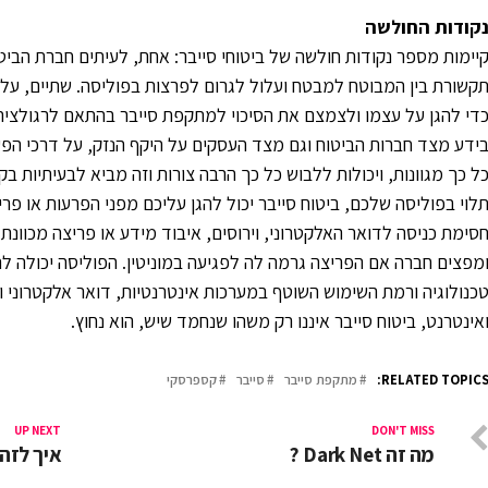
קודות החולשה
יימות מספר נקודות חולשה של ביטוחי סייבר: אחת, לעיתים חברת הבי
קשורת בין המבוטח למבטח ועלול לגרום לפרצות בפוליסה. שתיים, על 
די להגן על עצמו ולצמצם את הסיכוי למתקפת סייבר בהתאם לרגולציה ה
ידע מצד חברות הביטוח וגם מצד העסקים על היקף הנזק, על דרכי הפעו
ל כך מגוונות, ויכולות ללבוש כל כך הרבה צורות וזה מביא לבעיתיות בק
לוי בפוליסה שלכם, ביטוח סייבר יכול להגן עליכם מפני הפרעות או פר
סימת כניסה לדואר האלקטרוני, וירוסים, איבוד מידע או פריצה מכוונ
מפצים חברה אם הפריצה גרמה לה לפגיעה במוניטין. הפוליסה יכולה 
כנולוגיה ורמת השימוש השוטף במערכות אינטרנטיות, דואר אלקטרוני
אינטרנט, ביטוח סייבר איננו רק משהו שנחמד שיש, הוא נחוץ.
RELATED TOPICS
מתקפת סייבר
סייבר
קספרסקי
UP NEXT
DON'T MISS
מה זה Dark Net ?
איך לזהות תקש