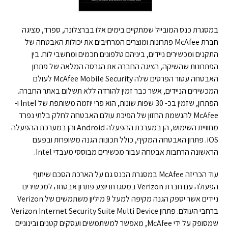
במסגרת כנס המובייל שמתקיים בימים אלו בברצלונה, ספרד, מציגה
חברת McAfee פתרונות ומוצרים המרחיבים את יכולות האבטחה של
התקנים ומכשירים ניידים, ביניהם טלפונים חכמים ומחשבי לוח. בין
הפתרונות שהשיקה, הציגה החברה את הגרסה המלאה של פתרון
האבטחה עטור הפרסים שלה McAfee Mobile Security לעולם
המכשירים הניידים, אשר כבר זמין להורדה ללא תשלום באתר החברה.
הפתרון, שזמין בכ- 30 שפות שונות, הוא פרי יוזמה משותפת של Intel ו-
McAfee להגשמת החזון של הפיכת עולם האבטחה לחלק בלתי נפרד
מחוויית השימוש, הן במערכת ההפעלה Android והן במערכת ההפעלה
iOS. פתרון האבטחה המקיף, כולל תכונות הגנה משופרות ובפעם
הראשונה הרחבות אבטחה עבור מכשירים מבוססי מעבדי Intel.
עוד הכריזה McAfee במסגרת הכנס גם על הארכת הסכם שיתוף
הפעולה עם חברת Verizon במסגרתו יוצע פתרון אבטחה למכשירים
ניידים אשר יספק הגנה מקיפה למעל 9 מיליון משתמשים של Verizon
ברחבי העולם. פתרון Verizon Internet Security Suite Multi Device
שמסופק על ידי McAfee, מאפשר למשתמשים ועסקים קטנים ובינוניים