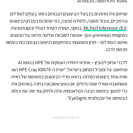
ADAS וזיהוי תמונה מבוסס AI.
שרתים אלו מדורגים בין בעלי הביצועים הגבוהים ביותר בעולם למודלים
גנרטיביים, עיבוד תמונה, ולמידת מכונה, כפי שהודגם במבחן הביצועים
MLPerf Inference v5.0
. בנוסף, תצורת הקירור הנוזלי והקונפיגורציה
המקומית (on-premise) יאפשרו לסובארו שליטה מלאה על הנתונים
ואימוני המודלים – יתרון משמעותי בפרויקטים רגישים כגון מערכות בטיחות
חכמות לרכב.
לדברי ארווין ליבוביץ – אחראי היחידה העסקית של HPE בנושא AI
ומיחשוב-על ומוביל התחום בישראל
:
"שרת ה-HPE Cray XD670 הוא
שרת עתיר ביצועים המדורג בראש מדדי הביצועים במשימות של ראייה
ממוחשבת ומודלי שפה גדולים. אנו גאים שסובארו בחרה בשרתים אלו
כדי לתמוך ביוזמות הבינה המלאכותית שלה ולחזק עוד יותר את יכולות
הבטיחות של טכנולוגיית EyeSight".
ADVERTISEMENT