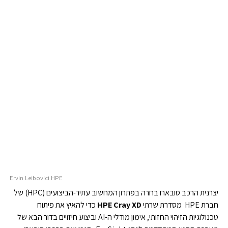
Ervin Leibovici HPE
יצרנית הרכב סובארו בחרה בפתרון המחשוב עתיר-הביצועים (HPC) של
חברת HPE מסדרת שרתי
HPE Cray XD
כדי להאיץ את פיתוח
טכנולוגיות הזיהוי החזותי, אימון מודלי ה-AI וביצוע חיזויים בדור הבא של