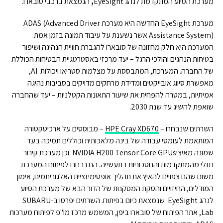
מערכת הסיוע המתקדמת לנהג EyeSight
,
הנמצאת ברכבי סובארו.
מערכת EyeSight החדשה היא מערכת ADAS (Advanced Driver
Assistance System) אשר נשענת על עיבוד תמונה בזמן אמת.
המערכת היא חלק מחזונה של סובארו להגברת חוויית הנהיגה ושיפור
בטיחות הנהגים והולכי הרגל – יעד מרכזי באסטרטגיית הבטיחות הכוללת
של החברה. המערכת, המתבססת על מצלמות סטריאו ויכולות AI,
מאפשרת סיווג אובייקטים ומדידת מרחקים מדויקים בסביבות נהיגה
אמיתיות, במטרה להפחית את שיעור התאונות הקטלניות – יעד שהחברה
שואפת להשיג עד שנת 2030.
השרתים שנבחרו –
HPE Cray XD670
– מבוססים על ארכיטקטורה
המותאמת לעומסי עבודה של בינה מלאכותית וכוללים תמיכה בעד
שמונה מאיציNVIDIA H200 Tensor Core GPUs וכן מערכת קירור
נוזלי מהמתקדמות והחסכוניות בתעשייה. הם נבחרו לפיתוח המערכת
משום שהם צפויים להאיץ את תהליך אופטימיזציית האלגוריתמים, אימון
המודלים, החיזויים והסקת המסקנות של הדור הבא של מערכת הסיוע
לנהג EyeSight שנמצאת כיום בפיתוח. השרתים יפרסו ב-SUBARU
Lab, אתר הפיתוח של סובארו ביפן, המשמש מרכז מו"פ לפיתוח מערכות