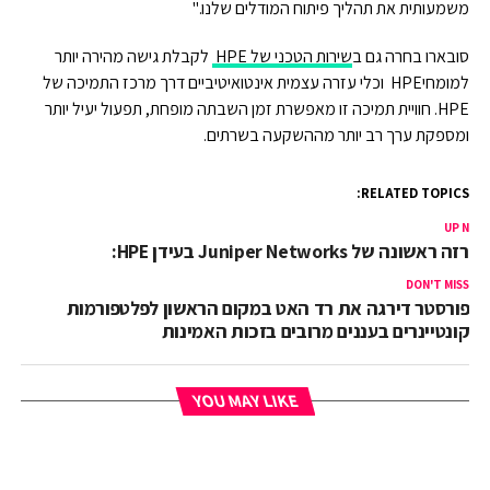
משמעותית את תהליך פיתוח המודלים שלנו."
סובארו בחרה גם ב
שירות הטכני של HPE
לקבלת גישה מהירה יותר
למומחיHPE וכלי עזרה עצמית אינטואיטיביים דרך מרכז התמיכה של
HPE. חוויית תמיכה זו מאפשרת זמן השבתה מופחת, תפעול יעיל יותר
ומספקת ערך רב יותר מההשקעה בשרתים.
RELATED TOPICS:
UP NEX
כרזה ראשונה של Juniper Networks בעידן HPE:
DON'T MISS
פורסטר דירגה את רד האט במקום הראשון לפלטפורמות
קונטיינרים בעננים מרובים בזכות האמינות
YOU MAY LIKE