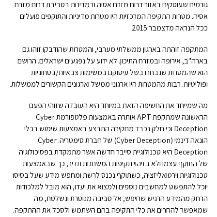
גורמים שעוסקים באזור דרום מזרח אסיה ובמדינות בסביבת דרום מזרח
אסיה. מטרות התקיפה המרכזיות היו מטרות מדיניות והתוקפים פועלים
ככל הנראה מדצמבר 2015.
המתקפה זוהתה בארגון ממשלתי מערבי, והמטרות שהודבקו זוהו גם
בארה"ב, אירופה ובמזרח התיכון. לא ידוע על נפגעים ישראלים. הרושם
הוא שהמטרות שנבחרו בשל עיסוקם במשימות צבאיות/בטחוניות
ופוליטיות. רבות מהמטרות היו ארגוני ממשל וארגונים הקשורים לממשלות.
מה שמייחד את החשיפה הזאת במיוחד היא העובדה שזוהי הפעם
הראשונה שמתקפת APT אותרה באמצעות פלטפורמת Cyber
Deception וכי חלק נכבד מחקירה התבצע באמצעות שימוש בכלי
הונאה דינמי (Cyber Deception) של חברת סימטריה. Cyber
Deception היא טכנולוגיית סייבר חדשה אשר מתמקדת בפסיכולוגיה
של התוקף עצמו ולא בזיהוי תקיפות המשתנות תדיר, כך שבאמצעות
טכנולוגיות וירטואליזציה, כשתוקף נכנס לרשת ומחפש מידע שעל בסיסו
יוכל להתפשט למחשבים נוספים ולמצוא את יעדו, הוא מובל למלכודות
הרחק מהמידע הרגיש שחיפש, אל סביבה מנוטרת ונשלטת, מה
שמאפשר להחרים את כלי התקיפה בהם השתמש ולסכל את ההתקפה.