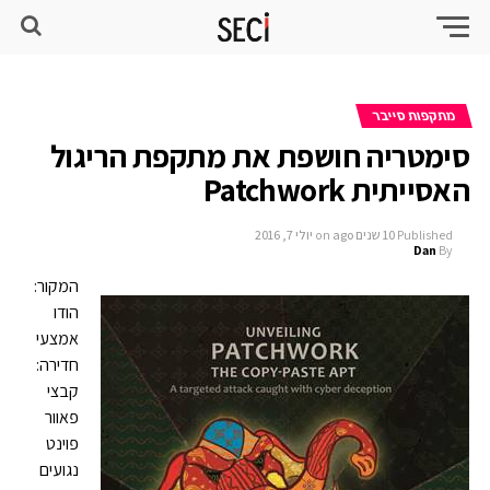
מתקפות סייבר
סימטריה חושפת את מתקפת הריגול
האסייתית Patchwork
Published
10 שנים ago
on
יולי 7, 2016
Dan
By
המקור:
הודו
אמצעי
חדירה:
קבצי
פאוור
פוינט
נגועים