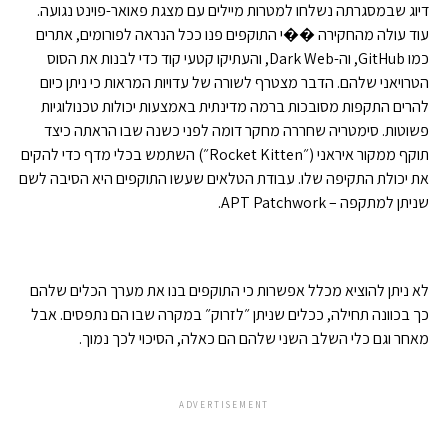
דיוג שבמסגרתה נשלחו למטרות מיילים עם מצגת פאואר-פוינט נגועה.
עוד עולה מהחקירה ��י התוקפים פנו ככל הנראה לפורומים, אתרים
כמו GitHub, וה-Dark Web, והעתיקו קטעי קוד כדי לבנות את הסוס
הטרויאני שלהם. הדבר מצטרף לשורה של עדויות המראות כי ניתן כיום
להרים התקפות מסובכות ברמה מדינתית באמצעות יכולות טכנולוגיות
פשוטות. סימטריה שחררה מחקר דומה לפני כשנה שבו הראתה כיצד
תוקף ממקור איראני (״Rocket Kitten״) השתמש בכלי מדף כדי להקים
את יכולת התקיפה שלו. עבודת הטלאים שעשו התוקפים היא הסיבה לשם
שניתן למתקפה – APT Patchwork.
לא ניתן להוציא מכלל אפשרות כי התוקפים בנו את מערך הכלים שלהם
כך בכוונה תחילה, ככלים שניתן ״לזרוק״ במקרה שבו הם נתפסים. אבל
מאחר וגם כלי השלב השני שלהם הם כאלה, הסיכוי לכך נמוך.
ADVERTISEMENT