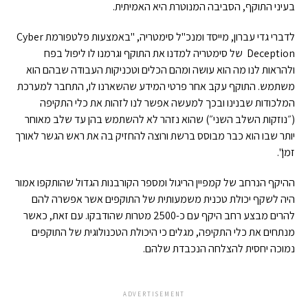
בעיני התוקף, הסביבה המנוטרת היא האמיתית.
לדברי גדי עברון, מייסד ומנכ"ל סימטריה, "באמצעות פלטפורמת Cyber
Deception של סימטריה למדנו את התוקף וגרמנו לו ליפול בפח
ולהראות לנו מה הוא עושה ומהם הכלים וטכניקות העבודה שבהם הוא
משתמש. התוקף עקב אחר פרטי המידע שהשארנו לו, התחבר למערכת
המלכודות שבנינו ובכך למעשה אפשר לנו לזהות את כלי התקיפה
(״נוזקות השלב השני״) שהוא נזהר לא להשתמש בהן עד שלב מאוחר
יותר שבו הוא כבר מבוסס ברשת ורוצה להחזיק בה את ראש הגשר לאורך
זמן".
ההיקף הנרחב של קמפיין הריגול ומספר הקורבנות הגדול שהותקפו אמור
היה לשקף יכולת טכנית משמעותית של התוקפים אשר אפשרה להם
להרים מבצע רחב היקף עם כ-2500 מטרות שהודבקו. עם זאת, כאשר
מנתחים את כלי התקיפה, מגלים כי היכולת הטכנולוגית של התוקפים
נמוכה יחסית להצלחה הנכבדת שלהם.
ADVERTISEMENT