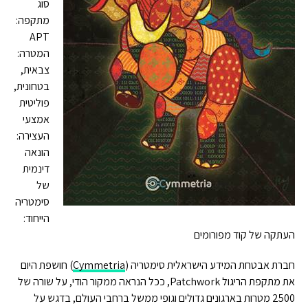
סוג
מתקפה:
APT
המטרה:
צבאית,
בטחונית,
פוליטית
אמצעי
העצירה:
הונאה
דינמית
של
סימטריה
הייחוד:
העתקה של קוד מפורומים
חברת אבטחת המידע הישראלית סימטריה (
Cymmetria
) חושפת היום
את מתקפת הריגול Patchwork, ככל הנראה ממקור הודי, על שורה של
2500 מטרות בארגונים גדולים וגופי ממשל ברחבי העולם, בדגש על