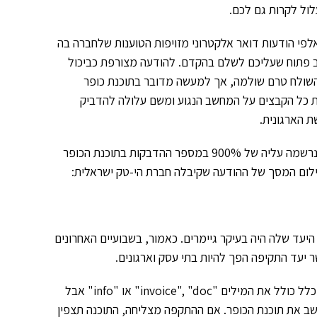
לול לקרות גם לכם.
לפי הודעות דואר אלקטרוני מזויפות הטוענות שלחברה בה
ב פתוח שעליכם לשלם בהקדם. להודעה מצורפת כביכול
שולח טרם שולמה, אך למעשה מדובר בתוכנת כופר
 כל הקבצים על המחשב הנגוע ומשם עלולה להדביק
 הארגונית.
בשבועיים האחרונים נרשמה עליה של 900% במספר ההדבקות בתוכנת הכופר
חשפה לראשונה במרץ 2015, ועד עתה קהל היעד שלה היה בעיקר גיימרים. כאמור, בשבועיים האחרונים
יעד התקיפה הפך להיות בתי עסק וארגונים.
הודעת האימייל הזדונית של ה TeslaCrypt מכילה קובץ מצורף שבדרך כלל כולל את המילים "invoice", "doc" או "info" אבל
ב את תוכנת הכופר. אם ההתקפה מצליחה, התוכנה תצפין