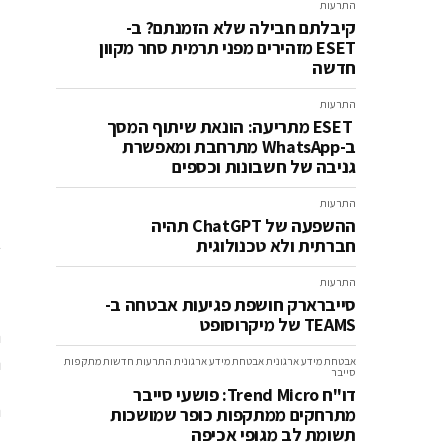
התרעות
קיבלתם חבילה שלא הזמנתם? ב-
ESET מזהירים מפני תרמית סחר מקוון
חדשה
התרעות
ESET מתריעה: הונאת שיתוף המסך
ב-WhatsApp מתרחבת ומאפשרת
גניבה של חשבונות וכספים
התרעות
ההשפעה של ChatGPT תהיה
pt
חברתית ולא טכנולוגית
התרעות
ת
סייברארק חושפת פגיעות אבטחה ב-
TEAMS של מיקרוסופט
נ
אבטחת מידע ארגונית
אבטחת מידע ארגונית
התרעות
חדשות
מתקפות
סייבר
דו"ח Trend Micro: פושעי סייבר
מתרחקים ממתקפות כופר שמושכות
תשומת לב מגופי אכיפה
ל