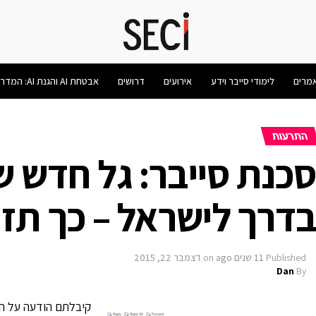
מרים
לימודי סייבר וידע
אירועים
דרושים
אבטחת AI והגנת AI: המדריך המלא 2026
התרעות
כנת סייבר: גל חדש ש
דרך לישראל – כך תזה
Published
11 שנים ago
on
דצמבר 22, 2015
Dan
By
קיבלתם הודעה על חו