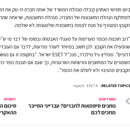
יום חמישי האחרון קיבלה מנהלת המשרד של אותה חברת הי-טק את הה
מחלקת הנהלת החשבונות של החברה. מנהלת החשבונות, שראתה שהה
קובץ המצורף על מנת לצפות בחשבונית שלטענתה לא שולמה.
רוב תוכנות הכופר מערימות על מעגלי האבטחה ובסופו של דבר מי ש"
הפעילו את הקובץ. לכן חשוב במיוחד לעורר מודעות, לדבר עם העובד
זדוניים". ממליץ גיל נוילנדר, מנכ"ל ESET 
שמורים על המחשבים והרשתות הארגוניות, כך שגם אם תוכנת כופר כזו
קבצים מהגיבוי ולא לשלם את הכופר".
RELATED TOPICS
ESET
מקומי
UP NEXT
DON'T MISS
נותנים סיסמאות לחברים? עברייני הסייבר
סיכום ה
מחכים לכם
ההאקרים ב