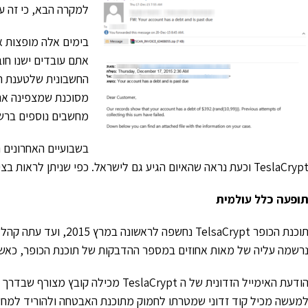
למקרה הבא, כי זה ע
בימים אלה מופצות א
אתם עובדים ישנו חו
החשבונית שלטענת ה
מסוכנת שמצפינה את
מחשבים נוספים ברשת
TeslaCry וכעת נראה שהאיום הגיע גם לישראל. כפי שניתן לראות בצילום המסך של ההודעה שקיבלה חברת הי-טק ישראלית:
ופעה כלל עולמית
תוכנת הכופר TelsaCrypt נ
רשמה עליה של מאות אחוזים במספר ההדבקות של תוכנת הכופר, כאשר 
מעשה מכיל קוד זדוני שמטרתו לחמוק מתוכנת האבטחה ולהוריד למחש