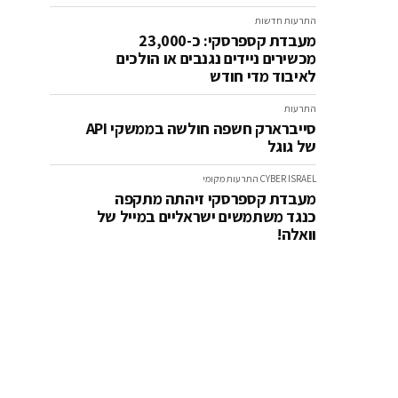
א
התרעות
חדשות
מעבדת קספרסקי: כ-23,000
מכשירים ניידים נגנבים או הולכים
לאיבוד מדי חודש
התרעות
סייברארק חשפה חולשה בממשקי API
של גוגל
CYBER ISRAEL
התרעות
מקומי
מעבדת קספרסקי זיהתה מתקפה
כנגד משתמשים ישראליים במייל של
וואלה!
ה