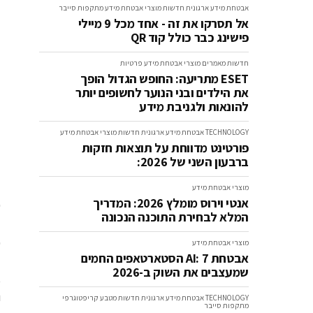
אבטחת מידע ארגונית
חדשות
מוצרי אבטחת מידע
מתקפות סייבר
אל תסרקו את זה - אחד מכל 9 מיילי
פישינג כבר כולל קוד QR
חדשות
מאמרים
מוצרי אבטחת מידע
פרטיות
ESET מתריעה: החופש הגדול הופך
את הילדים ובני הנוער לחשופים יותר
להונאות ולגניבת מידע
TECHNOLOGY
אבטחת מידע ארגונית
חדשות
מוצרי אבטחת מידע
פורטינט מדווחת על תוצאות חזקות
ברבעון השני של 2026:
מוצרי אבטחת מידע
אנטי וירוס מומלץ 2026: המדריך
המלא לבחירת התוכנה הנכונה
ש
מוצרי אבטחת מידע
אבטחת AI: 7 הסטארטאפים החמים
שמעצבים את השוק ב-2026
א
ו
TECHNOLOGY
אבטחת מידע ארגונית
חדשות
מטבע קריפטוגרפי
מתקפות סייבר