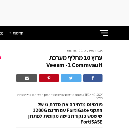
חדשות
מא
אבטחת מידע ארגונית
חדשות
ערוץ 10 מחליף מערכת
Commvault ב- Veeam
m
TECHNOLOGY
אבטחת מידע ארגונית
אבטחת ענן
חדשות
מוצרי אבטחת
מידע
פורטינט מרחיבה את סדרת G של
התקני FortiGate עם הדגם 1200G
שישמש כנקודת גישה מקומית לפתרון
FortiSASE