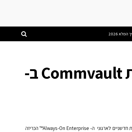
ערוץ 10 מחליף מערכת Commvault ב-
Veeam המפתחת פתרונות זמינות חדשניים לארגוני ה- Always-On Enterprise™ הכריזה