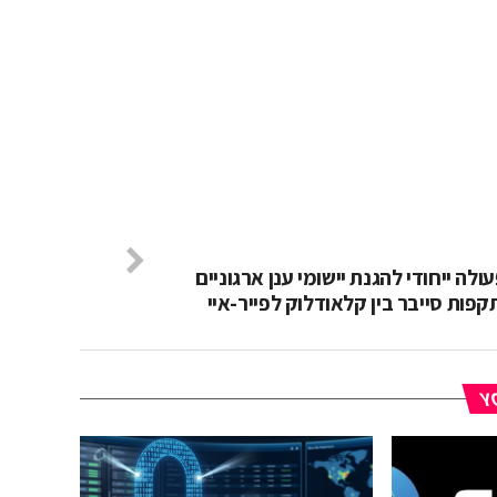
ולה ייחודי להגנת יישומי ענן ארגוניים
פות סייבר בין קלאודלוק לפייר-איי
YO