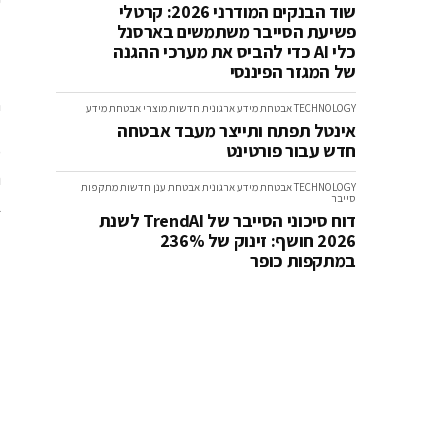
ש
שוד הבנקים המודרני 2026: קרטלי
פשיעת הסייבר משתמשים בארסנל
כלי AI כדי להביס את מערכי ההגנה
של המגזר הפיננסי
n
TECHNOLOGY
אבטחת מידע ארגונית
חדשות
מוצרי אבטחת מידע
אינטל תפתח ותייצר מעבד אבטחה
חדש עבור פורטינט
TECHNOLOGY
אבטחת מידע ארגונית
אבטחת ענן
חדשות
מתקפות
סייבר
ב
דוח סיכוני הסייבר של TrendAI לשנת
2026 חושף: זינוק של 236%
במתקפות כופר