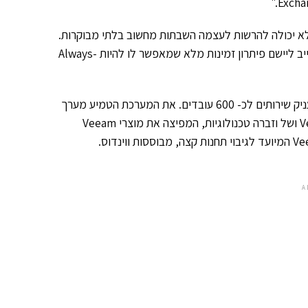
אב בישראל לא יכולה להרשות לעצמה השבתות מחשוב בלתי מבוקרות.
לקוחות החברה לא יגלו סובלנות כלפי מעידות כאלה ולכן ערוץ 10 היה חייב ליישם פיתרון זמינות מלא שמאפשר לו להיות Always-
מערך ה- IT של ערוץ 10 חולש גם על חדשות 10 ונענע 10 ובסך הכל מעניק שירותים לכ- 600 עובדים. את המערכת הטמיע מערך
ה- IT של ערוץ 10, בליווי ובתמיכה צמודה של הצוות המקצועי של Veeam ושל וזברה טכנולוגיות, המפיצה את מוצרי Veeam
A