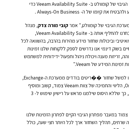
היום כי ערוץ 10 החליף את פתרון הגיבוי של קומוולט ב- Veeam Availability Suite כדי
קיומו של ה- Always-On Business .
רכת הגיבוי של קומוולט," אמר
קובי מורה צדק
, מנהל
מערכות המידע בערוץ 10, "אך בחרנו להחליף אותה ב- Veeam Availability Suite,
יטיבי וביכולות שחזור מידע מהירות בהרבה, בהשוואה לכל
יים בשוק דינמי אנו נדרשים לספק ללקוחות שלנו זמינות
הה, זריזות מענה ויכולת ניהול ותפעול ידידותית למשתמש
ינות המידע של Veeam."
" Veeam Availability Suite אף מספקת טווח של יכולות מורחבות כמו למשל שחזור ��ריטים בודדים ממערכת ה-Exchange,
שיחזור פשוט לאפליקציות נוספות כגון Active Directory, SQL ו- Oracle, הליווי והתמיכה של צוות Veeam צמוד, קשוב ומוסיף
לתחושת הביטחון בחברה ובמוצריה. יחד עם כל זה העלות נוחה ותחרותית, כך שללא היסוס שילמנו מראש על רישיון שימוש ל- 3
ייל אזורי, Veeam: "ליווינו את ערוץ 10 באופן צמוד במעבר מפתרון הגיבוי הקיים לפתרון הזמינות שלנו
 שרתים, תהליך השחזור ארך לכל היותר חצי שעה, כולל