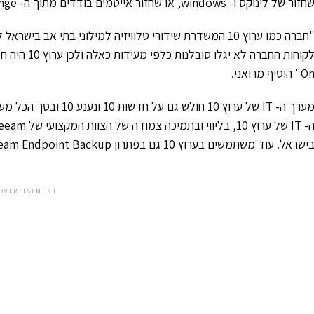
חזור של לינוקס ו- windows, או שחזור אייטמים בודדים מתוך ה- Exchange."
"חברה כמו ערוץ 10 המשדרת שידורי טלוויזיה למילוני בתי 
O" הוסיף מרואני.
ישראל. עוד משתמשים בערוץ 10 גם בפתרון Veeam Endpoint Backup המיועד לגיבוי תחנות קצה, מבוססות ווינדוס.
DVERTISEMENT