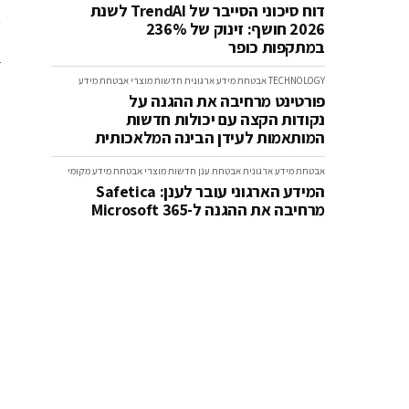
דוח סיכוני הסייבר של TrendAI לשנת
2026 חושף: זינוק של 236%
במתקפות כופר
TECHNOLOGY
אבטחת מידע ארגונית
חדשות
מוצרי אבטחת מידע
פורטינט מרחיבה את ההגנה על
נקודות הקצה עם יכולות חדשות
המותאמות לעידן הבינה המלאכותית
אבטחת מידע ארגונית
אבטחת ענן
חדשות
מוצרי אבטחת מידע
מקומי
המידע הארגוני עובר לענן: Safetica
מרחיבה את ההגנה ל-Microsoft 365