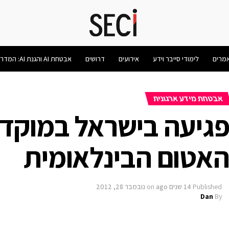
מרים
לימודי סייבר וידע
אירועים
דרושים
אבטחת AI והגנת AI: המדריך המלא 2026
אבטחת מידע ארגונית
גיעה בישראל במוקד 
אטום הבינלאומית
Published
14 שנים ago
on
נובמבר 28, 2012
Dan
By