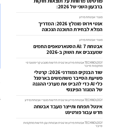
פורטינט מדווחת על תוצאות חזקות
ברבעון השני של 2026:
מוצרי אבטחת מידע
אנטי וירוס מומלץ 2026: המדריך
המלא לבחירת התוכנה הנכונה
מוצרי אבטחת מידע
אבטחת AI: 7 הסטארטאפים החמים
שמעצבים את השוק ב-2026
TECHNOLOGY
אבטחת מידע ארגונית
חדשות
מטבע קריפטוגרפי
מתקפות סייבר
שוד הבנקים המודרני 2026: קרטלי
פשיעת הסייבר משתמשים בארסנל
ש
כלי AI כדי להביס את מערכי ההגנה
של המגזר הפיננסי
:
TECHNOLOGY
אבטחת מידע ארגונית
חדשות
מוצרי אבטחת מידע
אינטל תפתח ותייצר מעבד אבטחה
חדש עבור פורטינט
TECHNOLOGY
אבטחת מידע ארגונית
אבטחת ענן
חדשות
מתקפות
סייבר