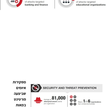
מסקירות
איומים
שביצעה
פורטינט
במאות