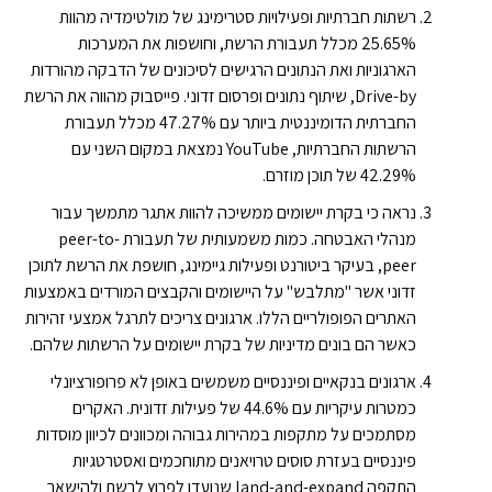
רשתות חברתיות ופעילויות סטרימינג של מולטימדיה מהוות
25.65% מכלל תעבורת הרשת, וחושפות את המערכות
הארגוניות ואת הנתונים הרגישים לסיכונים של הדבקה מהורדות
Drive-by, שיתוף נתונים ופרסום זדוני. פייסבוק מהווה את הרשת
החברתית הדומיננטית ביותר עם 47.27% מכלל תעבורת
הרשתות החברתיות, YouTube נמצאת במקום השני עם
42.29% של תוכן מוזרם.
נראה כי בקרת יישומים ממשיכה להוות אתגר מתמשך עבור
מנהלי האבטחה. כמות משמעותית של תעבורת peer-to-
peer, בעיקר ביטורנט ופעילות גיימינג, חושפת את הרשת לתוכן
זדוני אשר "מתלבש" על היישומים והקבצים המורדים באמצעות
האתרים הפופולריים הללו. ארגונים צריכים לתרגל אמצעי זהירות
כאשר הם בונים מדיניות של בקרת יישומים על הרשתות שלהם.
ארגונים בנקאיים ופיננסיים משמשים באופן לא פרופורציונלי
כמטרות עיקריות עם 44.6% של פעילות זדונית. האקרים
מסתמכים על מתקפות במהירות גבוהה ומכוונים לכיוון מוסדות
פיננסיים בעזרת סוסים טרויאנים מתוחכמים ואסטרטגיות
התקפה land-and-expand שנועדו לפרוץ לרשת ולהישאר