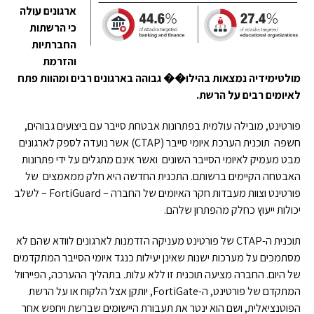
ארגונים עולה
כי הרשתות
החברתיות
והזרמת
מולטימידיה נמצאות בהילו�� גבוהה בארגונים רבים ומהוות פתח
לאיומים רבים על הרשת.
פורטינט, מובילה עולמית בפתרונות אבטחת סייבר עם ביצועים גבוהים,
חשפה תוכנית הערכת איומי סייבר (CTAP) אשר נועדה לספק לארגונים
מבט מעמיק לאיומי הסייבר השונים ואשר אינם מתגלים על ידי פתרונות
האבטחה הקיימים ברשותם. התכנית החדשה היא חלק ממאמצים של
פורטינט וצוות מעבדות חקר האיומים של החברה – FortiGuard – לשלב
יכולות ייעוץ כחלק מהפתרון שלהם.
תוכנית ה-CTAP של פורטינט מעניקה הזדמנות לארגונים לוודא שהם לא
מסתמכים על מערכות ישנות שאינן יעילות כנגד איומי הסייבר המתקדמים
של היום. החברה מציעה תוכנית זו ללא עלות. בתהליך ההערכה, הפיירוול
המתקדם של פורטינט, ה-FortiGate, יותקן אצל הלקוח או על הרשת
הפוטנציאלית, ושם הוא ינטר את תעבורת היישומים שברשת ויחפש אחר