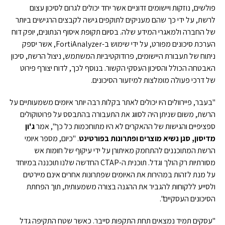
פולשים, נוזקות ויישומים זדוניים אשר יחד יכולים לגרום לסיכון עצום
לרשת, על ידי כך שהם מעניקים לתוקפים גישה לקבצים הרגישים ביותר
של החברה ולמאגרי המידע שלה. בסיום תקופת איסוף הנתונים, יופק דוח
הערכת סיכונים מפורט, על ידי שימוש ב-FortiAnalyzer, אשר יספק
ניתוח של תעבורת היישומים, פרודוקטיביות המשתמש, ניצול הרשת, סיכון
האבטחה הכולל והסיכון העסקי הקשור. בנוסף לכך, לדוח יצורף פירוט
של דרכי פעולה מומלצות למיזעור הסיכונים.
"בעבר, פיירוולים היו יכולים לאתר בקלות רבה יותר איומים משמעותיים על
הרשת, משום שניתן היה לסווג את התעבורה בהתבסס על פרוטוקולים
ספציפיים והגישות של ההאקרים לא היו מתוחכמות כל כך", אמר
ג'ון
מדיסון, סגן נשיא מוצרים ופתרונות בפורטינט
. "כיום, מספר איומי
הרשת המתוכננים להתחמק מאיתורן על ידי עיקוף של חומות אש
מסורתיות רק הולך וגדל. תוכנית ה-CTAP החדשה שלנו תוכננה במיוחד
על מנת לזהות במהירות את האיומים שפתרונות אחרים אינם מיירטים
ולסייע ללקוחות להגביר את ההגנה בצורה משמעותית, תוך הפחתת
הסיכונים העסקיים".
"עסקים תמיד נמצאים תחת התקפות סייבר. כאשר שטח התקיפה גדל