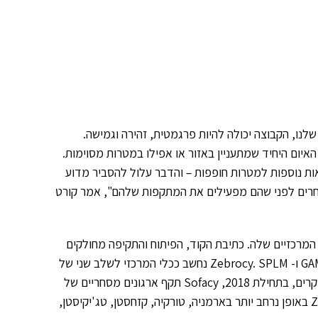
 שלנו, הקבוצה יכולה להיות פרגמטית, זהירה וגמישה.
יום היחיד שמתעניין באזור או אפילו במטרות מסוימות.
אות נוספות למטרות חופפות – והדבר עלול להסביר מדוע
 אחרים לפני שהם מפעילים את המתקפות שלהם", אמר קורט
ל אחד מהכלים המרכזיים שלה. כתיבת הקוד, הפיתוח והתקיפה מחולקים
למחלקות של SPLM (המוכר גם כ-CHOPSTICK או Xagent), GAMEFISH ו- Zebrocy. SPLM נחשב ככלי המרכזי לשלב שני של
מתקפות, בעוד Zebrocy משמש להתקפות בהיקפים גדולים. על פי החוקרים, בתחילת 2018, Sofacy תקף ארגונים מסחריים של
הגנה אווירית בסין באמצעות SPLM, בעוד הקבוצה הפעילה את Zebrocy באופן נרחב יותר בארמניה, טורקיה, קזחסטן, טג'יקיסטן,