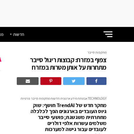
חדשות
מא
מתקפות סייבר
צפוף במזרח: קבוצות ריגול סייבר
צ
מתחרות על אותן מטרות במזרח
מ
TECHNOLOGY
אבטחת מידע ארגונית
חדשות
מתקפות סייבר
פרטיות
מחקר חדש של TrendAI חושף: שוק
גיוס העובדים בארגונים הפך לכלכלה
מחתרתית משגשגת; פושעי סייבר
משלמים עשרות אלפי דולרים
לעובדים עבור גישה למערכות