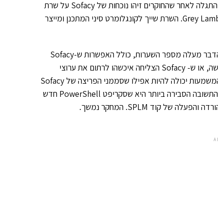
Sofacy וגורם האיום דובר האנגלית שעומד מאחורי Lamberts. החיבור התגלה לאחר שהחוקרים זיהו נוכחות של Sofacy על שרת
שמודיעין האיומים כבר זיהה בעבר ככזה שנפרץ על ידי הקוד הזדוני Grey Lambert. השרת שייך לקונגלומרט סיני המתכנן ומייצר
עם זאת, בדוגמה זו, אפיק החדירה המקורי של SPLM נותר בלתי ידוע. הדבר מעלה מספר השערות, כולל האפשרות ש-Sofacy
משתמשת בפירצה חדשה ועדיין לא מוכרת או בסוג של דלת אחורית חדשה, או ש- Sofacy הצליחה איכשהו לרתום את ערוצי
התקשורת של Grey Lambert כדי לבצע הורדה של הקוד הזדוני שלה. המשמעות יכולה להיות אפילו שסממני הפריצה של Sofacy
עלולים להיות הטעיה שהושתלה על ידי Lambert. החוקרים מאמינים כי התשובה הסבירה ביותר היא שסקריפט PowerShell חדש
ל קוד SPLM. המחקר נמשך.
A