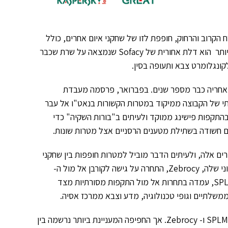
ה את המיקוד שלה למזרח הקרוב והרחוק, חופפת לזו של שחקני איום אחרים, כולל
קבוצות Turla דוברת הרוסית ו-Danti דוברת הסינית. הממצא המעניין ביותר הוא דלת אחורית של Sofacy שנמצאה על שרת שכבר
קבים אחריה כבר מספר שנים. בפברואר, פרסמה מעבדת
 הציגה מעבר הדרגתי של הקבוצה ממיקוד במטרות הקשורות בנאט"ו אל עבר
 מרכז אסיה ואף מזרחה מכך. Sofacy משתמשת בהתקפות פישינג ממוקד ולעיתים ב"בורות השקיה" כדי
גם חשודה בשתילת מטענים הרסניים אצל מטרות שונות.
קף היחיד הפעיל באזורים אלה, ולעיתים הדבר מוביל למטרות חופפות בין שחקני
האיום השונים. במקרה של Sofacy, החוקרים גילו מקרים בהם הקוד הזדוני שלה, Zebrocy, התחרה על גישה לקורבן אל מול ה-
Mosquito Turla דובר הרוסית, ובמקרה אחר, הדלת האחורית שלה, SPLM, עמדה בתחרות אל מול התקפות מסורתיות מצד
במקרים מסוימים נראה שהמטרות ספגו במקביל התקפות נפרדות מצד SPLM ו- Zebrocy. אך החפיפה המעניינת ביותר נרשמה בין