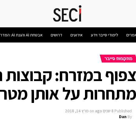
מרים
לימודי סייבר וידע
אירועים
דרושים
אבטחת AI והגנת AI: המדריך המלא 2026
מתקפות סייבר
פוף במזרח: קבוצות רי
תחרות על אותן מטר
Published
8 שנים ago
on
מרץ 14, 2018
Dan
By