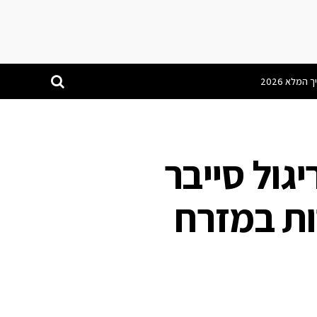
גול סייבר
ות במזרח