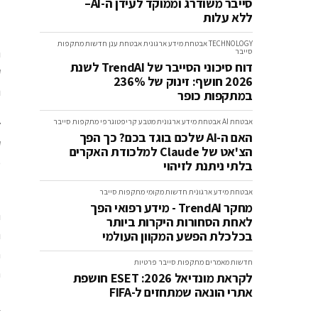
סייבר משודרג וממוקד לעידן ה-AI–
ללא עלות
TECHNOLOGY
אבטחת מידע ארגונית
אבטחת ענן
חדשות
מתקפות
סייבר
דוח סיכוני הסייבר של TrendAI לשנת
2026 חושף: זינוק של 236%
נ
במתקפות כופר
אבטחת AI
אבטחת מידע ארגונית
מטבע קריפטוגרפי
מתקפות סייבר
האם ה-AI שלכם בוגד בכם? כך הפך
ק
הצ'אט של Claude למלכודת האקרים
בלתי ניתנת לזיהוי
ל
אבטחת מידע ארגונית
חדשות
מקומי
מתקפות סייבר
מחקר TrendAI - מידע רפואי הפך
לאחת הסחורות היקרות ביותר
בכלכלת הפשע המקוון העולמי
חדשות
מאמרים
מתקפות סייבר
פרטיות
rla
לקראת מונדיאל 2026: ESET חושפת
אתרי הונאה שמתחזים ל-FIFA