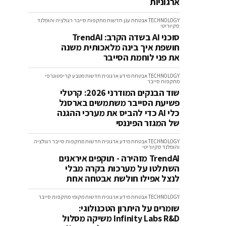
ארגוניות
TECHNOLOGY
אבטחת ענן
חדשות
מתקפות סייבר
רגולציה והומלנד
סקיוריטי
סוכני AI בשדה הקרב: TrendAI
חושפת איך בינה מלאכותית משנה
את פני לוחמת הסייבר
TECHNOLOGY
אבטחת מידע ארגונית
חדשות
מטבע קריפטוגרפי
מתקפות סייבר
שוד הבנקים המודרני 2026: קרטלי
פשיעת הסייבר משתמשים בארסנל
כלי AI כדי להביס את מערכי ההגנה
של המגזר הפיננסי
TECHNOLOGY
אבטחת מידע ארגונית
חדשות
מתקפות סייבר
רגולציה
והומלנד סקיוריטי
TrendAI מזהירה - תוקפים איראנים
השתלטו על מערכות בקרה מבלי
לנצל אפילו חולשת אבטחה אחת
TECHNOLOGY
אבטחת מידע ארגונית
חדשות
מקומי
מתקפות סייבר
שומרים על היתרון הטכנולוגי:
Infinity Labs R&D משיקה מסלול