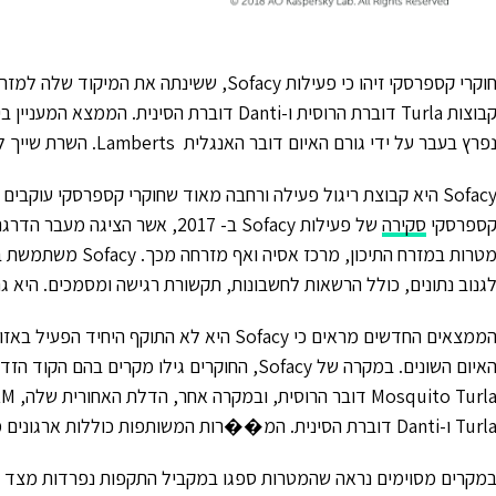
חוקרי קספרסקי זיהו כי פעילות Sofacy, ששינת
פרץ בעבר על ידי גורם האיום דובר האנגלית Lamberts. השרת שייך לקונגלומרט צבא ותעופה בסין.
Sofacy היא קבוצת ריגול פעילה ורחבה מאוד שחוקרי קספרסקי עו
ספרסקי
סקירה
של פעילות Sofacy ב- 2017, אשר
מטרות במזרח התיכון,
גנוב נתונים, כולל הרשאות לחשבונות, תקשורת רגישה ומסמכים. היא 
הממצאים החדשים מראים כי Sofacy היא לא התו
Tu ו-Danti דוברת הסינית. המ��רות המשותפות כוללות ארגונים ממשלתיים וגופי טכנולוגיה, מדע וצבא ממרכז אסיה.