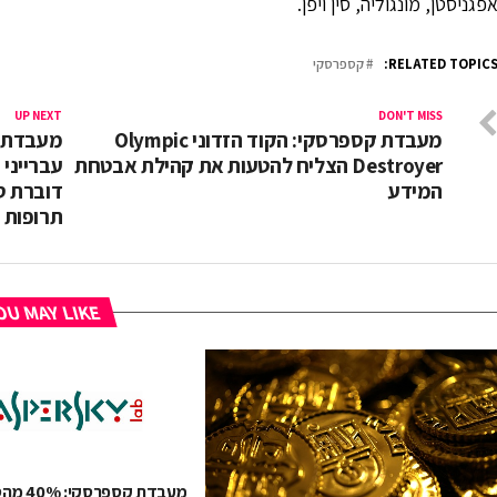
פגניסטן, מונגוליה, סין ויפן.
RELATED TOPICS
קספרסקי
UP NEXT
DON'T MISS
מעבדת קספרסקי: הקוד הזדוני Olympic
מעבדת ק
Destroyer הצליח להטעות את קהילת אבטחת
עברייני
המידע
דוברת ס
תרופות
U MAY LIKE
מעבדת קספ