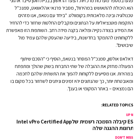
פגעו במספר מערכות מרכזיות. הצעד הראשון בבניית חוסן סייבר ארגוני
הוא היכולת להתאושש במהירות", מסביר פרנאי אהלאוואט, סמנכ"ל
טכנולוגיה ובינה מלאכותית בקומוולט. "ביחד עם נטאפ, אנו מזהים
התקפות פוטנציאליות על הנתונים ומקבלים החלטות שחזור כדי להחזיר
את המידע בצורה נקייה ומלאה בקנה מידה רחב. השותפות הזו מאפשרת
ללקוחותינו להתמקד בחדשנות, בידיעה שהעסק שלהם עמיד מול
שיבושים".
דאלאס אולסון, סמנכ"ל המסחר בנטאפ, הוסיף כי "הסכם שיתוף
הפעולה מחזק את ההובלה של שתי החברות בשוק שהולך ומתפתח
במהירות. אנו מסייעים ללקוחות להפוך את התשתית שלהם לחכמה
ומאובטחת יותר, כך שהנתונים יהיו זמינים וניתנים לשחזור בכל מקום בו
הם נמצאים – באתר המקומי או בענן".
RELATED TOPICS:
UP NEX
ESET קיבלה הסמכה רשמית שלIntel vPro Certified App
פתרונות ההגנה שלה
DON'T MISS