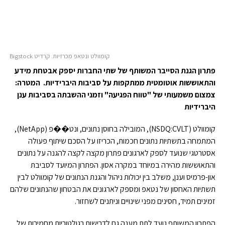
קומוולט ונטאפ מכרזיות. קרדיט Bigstock
פתרון הגנת הסייבר המשותף של שתי החברות יספק אבטחת מידע
והתאוששות אוטומטית ממתקפות על סביבות היברידיות. המטרה:
צמצום משמעותי של "טווח הפגיעה" וזמני ההשבתה בסביבות ענן
היברידיות
קומוולט (NSDQ:CVLT), המובילה בחוסן נתונים, ונט��פ (NetApp),
המתמחה בתשתיות נתונים חכמות, הכריזו על הסכם שיתוף פעולה
אסטרטגי שנועד לספק לארגונים פתרון מקצה לקצה להגנה על נתונים
והתאוששות מהירה במיוחד במקרה אסון. הפתרון המיועד לסביבת
און-פרמיס וענן, משלב בין יכולות ניהול והגנת הנתונים של קומוולט לבין
תשתיות האחסון של נטאפ ומספק לארגונים את הבטחון שהנתונים שלהם
זמינים תמיד, חסינים מפני שינויים וניתנים לשחזור.
הפתרון המשותף נועד לתת מענה גם לדרישות רגולטוריות מחמירות של