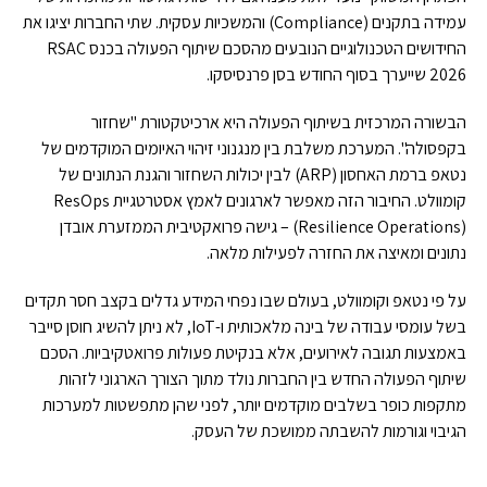
עמידה בתקנים (Compliance) והמשכיות עסקית. שתי החברות יציגו את
החידושים הטכנולוגיים הנובעים מהסכם שיתוף הפעולה בכנס RSAC
2026 שייערך בסוף החודש בסן פרנסיסקו.
הבשורה המרכזית בשיתוף הפעולה היא ארכיטקטורת "שחזור
בקפסולה". המערכת משלבת בין מנגנוני זיהוי האיומים המוקדמים של
נטאפ ברמת האחסון (ARP) לבין יכולות השחזור והגנת הנתונים של
קומוולט. החיבור הזה מאפשר לארגונים לאמץ אסטרטגיית ResOps
(Resilience Operations) – גישה פרואקטיבית הממזערת אובדן
נתונים ומאיצה את החזרה לפעילות מלאה.
על פי נטאפ וקומוולט, בעולם שבו נפחי המידע גדלים בקצב חסר תקדים
בשל עומסי עבודה של בינה מלאכותית ו-IoT, לא ניתן להשיג חוסן סייבר
באמצעות תגובה לאירועים, אלא בנקיטת פעולות פרואטקיביות. הסכם
שיתוף הפעולה החדש בין החברות נולד מתוך הצורך הארגוני לזהות
מתקפות כופר בשלבים מוקדמים יותר, לפני שהן מתפשטות למערכות
הגיבוי וגורמות להשבתה ממושכת של העסק.