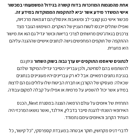
אחת מהמגמות המוזכרות בדוח קשורה בגידול המשמעותי במכשור
אישי המשדר מידע אשר יביא להתקפות הממוקדות במידע זה.
מכשור אישי כגון קוצבי לב ומשאבות אינסולין הם דוגמאות מרכזיות,
ואפילו שתלים ייכנסו לטווח העניין של האקרים.
השימוש הגובר מצד
צרכנים בגאדג'טים מרושתים לצרכי בריאות וכושר יגדיל גם הוא את מישור
ההתקפה של תוקפים המחפשים גישה לנתונים אישיים שההגנה עליהם
היא מזערית.
לנתונים שיאספו התוקפים יש ערך גבוה בשוק השחור
וניתן גם
להשתמש בהם לסחיטה, ולכן עברייני הסייבר יגדילו המיקוד שלהם
בגניבת נתונים רפואיים. אבל לא רק עבריינים יהיו מעוניינים בנתונים
שכאלה: מעסיקו של הקורבן או חברת הביטוח שלו עלולים גם הם לרצות
במידע אשר יכול להשפיע על פרמיות או אפילו על קבלה למקום עבודה.
התחזית של איומים על עולם הרפואה הוצגה במסגרת Next, הכנס
האירופאי השנתי להגנת סייבר בדבלין, אירלנד, ואשר נושאו המרכזי היה
העתיד הקרוב והאיומים עימם נתמודד.
לדברי דניס מקרושין, חוקר אבטחה במעבדת קספרסקי, "כל קישור, כל