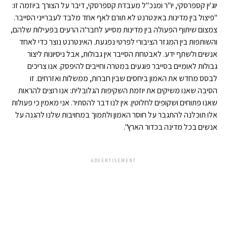
יוג'ין קספרסקי, יו"ר ומנכ"ל מעבדת קספרסקי, דיבר על הצורך ביוזמה זו:
"פיצול בין מדינות באינטרנט לא תורם לאף אחד מלבד לעברייני הסייבר.
צמצום שיתוף הפעולה בין מדינות מסייע לחבר'ה הרעים בפעילות שלהם,
והשותפות בין המגזר הציבורי לפרטי נפגעת. האינטרנט נוצר כדי לאחד
אנשים ולשתף ידע. לאבטחת הסייבר אין גבולות, אבל ניסיונות ליצור
גבולות לאומיים בסייבר פוגעים במטרה וחייבים להיפסק. אנו צריכים
לבסס מחדש את האמון ביחסים שבין חברות, ממשלות ואזרחים. זו
הסיבה שאנו משיקים את יוזמת השקיפות הגלובלית: אנו רוצים להראות
שאנו פתוחים ושקופים לחלוטין. אין לנו דבר להסתיר. אני מאמין כי פעולות
אלו תוכלנה להתגבר על חוסר האמון ולתמוך במחויבות שלנו להגנה על
אנשים בכל מדינה בכדור הארץ".
ADVERTISEMENT