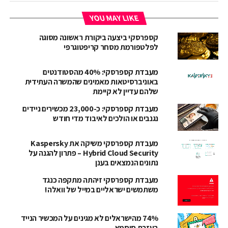
YOU MAY LIKE
קספרסקי ביצעה ביקורת ראשונה מסוגה
לפלטפורמת מסחר קריפטוגרפי
מעבדת קספרסקי: 40% מהסטודנטים
באוניברסיטאות מאמינים שהמשרה העתידית
שלהם עדיין לא קיימת
מעבדת קספרסקי: כ-23,000 מכשירים ניידים
נגנבים או הולכים לאיבוד מדי חודש
מעבדת קספרסקי משיקה את Kaspersky
Hybrid Cloud Security – פתרון להגנה על
נתונים הנמצאים בענן
מעבדת קספרסקי זיהתה מתקפה כנגד
משתמשים ישראליים במייל של וואלה!
74% מהישראלים לא מגינים על המכשיר הנייד
בעזרת סיסמא