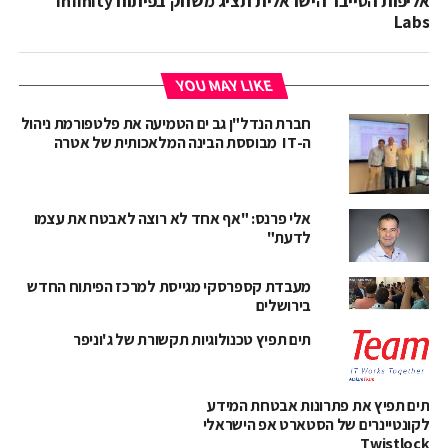
אליפות הסייבר הישראלית תציג משחק בפיתוח Infinity
Labs
YOU MAY LIKE
חברת הנדל"ן גב ים הטמיעה את פלטפורמת ניהול
ה-IT מבוססת הבינה המלאכותית של אטרה
אלי פרנס: "אף אחד לא רוצה לאבטח את עצמו
לדעת"
מעבדת קספרסקי מגייסת למרכז הפיתוח החדש
בירושלים
תים תפיץ טכנולוגיות תקשורת של ג'וניפר
תים תפיץ את פתרונות אבטחת המידע
לקונטיינרים של הסטארט אפ הישראלי
Twistlock