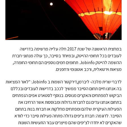
במחצית הראשונה של שנת 2017 חלה עלייה מרשימה בדרישה
לעובדים בכל תחומי ההייטק, ובמיוחד בסייבר, כך עולה מנתוני חברת
ההשמה להייטק Jobinfo. תחומים חמים נוספים הם תחומי החומרה,
מציאות וירטואלית, ורכב אוטונומי ורחפנים.
לדברי שרית מלכה- ליברמן,דירקטור השמות ב Jobinfo: "לאור המציאות
בה אנחנו חיים תחום הסייבר ממשיך לככב בדרישות לעובדים ובכללם
הביקוש למפתחים והאקרים מנוסים. בנוסף לסטארט אפים הנפתחים
בתחום אנחנו עדים גם לחברות גדולות ומבוססות אשר הרחיבו את
הפעילות העיקרית שלהם ומפתחים מחלקות או חברות בנות בתחום
הסייבר. לדוגמה: חברת צ'יפים גדולה פתחה פעילות סייבר כדי לוודא
שהאקרים לא יחדרו לצ'יפים שהם מייצרים עבור התעשיות השונות