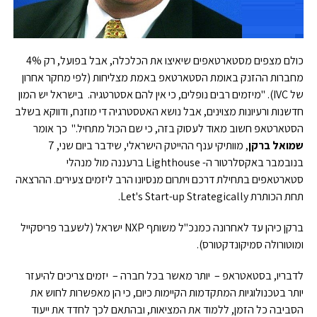
כולם מצפים מסטארטאפים שיאיצו את הכלכלה, אבל בפועל, רק 4%
מחברות ההזנק באומת הסטארטאפ באמת מצליחות (לפי מחקר אחרון
של IVC). "מיזמים רבים נופלים, כי אין להם אסטרטגיה. בישראל יש המון
חדשנות ורעיונות מצוינים, אבל נושא האטסטרגיה די מוזנח, ודווקא בשלב
הסטארטאפ חשוב מאוד לעסוק בזה, כי שם הכול מתחיל." כך אומר
שמואל ברקן
, מוותיקי ענף ההייטק הישראלי, שידבר ביום שני, 7
בנובמבר באקסלרטור ה- Lighthouse ברעננה מול מנהלי
סטארטאפים בתחילת דרכם ויתרום מנסיונו הרב ליזמים צעירים. ההרצאה
תחת הכותרת Let's Start-up Strategically.
ברקן כיהן עד לאחרונה כמנכ"ל משותף NXP ישראל (לשעבר פריסקייל
ומוטורולה סמיקונדקטורס).
לדבריו, בסטאטראפ – יותר מאשר בכל חברה – יזמים צריכים להיעזר
יותר בטכנולוגיות המתקדמות הקיימות כיום, כי הן מאפשרות לחוש את
הסביבה כל הזמן, ללמוד את המציאות, ובהתאם לכך לחדד את ייעוד