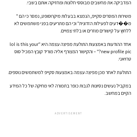
המדביקה את מחשבים מבוססי חלונות ומחזיקה אותם בשבי.
משירות המסרים סקייפ, הנמצא בבעלות מיקרוסופט, נמסר כי הם "
מ��דעים לפעילות הזדונית" וכי הם מתריעים בפני משתמשים לא
ללחוץ על קישורים מוזרים או בלתי צפויים.
אחד ההודעות באמצעות התולעת מפיצה עצמה היא "lol is this your
new profile pic?" – והקישור המצורף אליה מוריד קובץ המכיל סוס
טרויאני.
התולעת לאחר מכן מפיצה עצמה באמצעות סקייפ למשתמשים נוספים.
במקביל נעשים נסיונות לגבות כופר בתמורה לאי מחיקה של כל המידע
הקיים במחשב.
ADVERTISEMENT