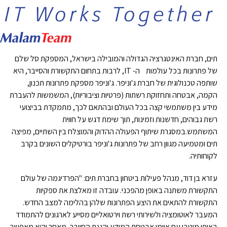
תים,
חברת האינטגרציה הגדולה והמובילה בישראל, המספקת סל שלם
של פתרונות בכל עולמות ה-
,IT
לרבות בתחום התקשורת והסייבר, היא
שותפה
טכנולוגית של חברת ג'וניפר
. ג'וניפר
מספקת פתרונות תכנון,
הקמה, אבטחה ותחזוקת רשתות (פרטיות וציבוריות), המשמשות להעברת
מידע בין משתמשי קצה בכל העולם ובהתאם לכך, מתמקדת בביצועי
רשת גבוהים, חדשנות וזמינות, תוך שימת דגש על חווית
המשתמש
.
במסגרת שיתוף הפעולה ההדוק והמוצלח בין השתיים, מפיצה
תים ומטמיעה מגוון רחב של פתרונות ג'וניפר בורטיקלים השונים בקרב
לקוחותיה.
עזרא בן דוד, מנהל פעילות ביטחון בחברת תים
: "הפרדיגמה של עולם
התקשורת משתנה באופן מהפכני. עובדה זו מאלצת את ספקיות
התקשורת להתאים את היצע הפתרונות שלהן בהלימה למצב החדש.
המעבר לאוטומציה ולשירותי רשת וירטואליים מסייע לארגונים להתמודד
באופן מיטבי עם איומי אבטחת המידע והגנת הסייבר, מאחר והוא מאפשר