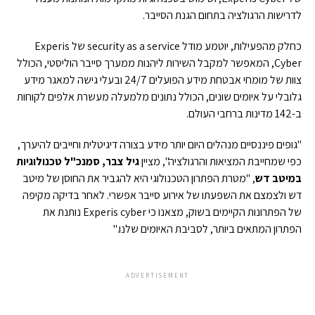
לדרישות הרגולציה בתחום הגנת הסייבר.
כחלק מהפעילות, יוטמע מודל security as a service של Experis
Cyber, המאפשר למקבל השירות ליהנות ממערך סייבר הוליסטי, הכולל
צוות של מומחי אבטחת מידע הפועלים 24/7 ובעלי גישה למאגר מידע
גלובלי על איומים שונים, הכולל נתונים מלמעלה מעשרת אלפים לקוחות
ב-142 מדינות ברחבי העולם.
"גופים פיננסיים מנהלים היום יותר מידע בצורה דיגיטלית וחייבים להיערך,
כפי שמחייבת המציאות והרגולציה", מציין
גיל צבר, סמנכ"ל טכנולוגיות
במיטב דש
, "מטרת הפתרון הטכנולוגי היא להגביר את החוסן של מיטב
דש ולצמצם את השפעתו של אירוע סייבר אפשרי. לאחר בדיקה מקיפה
של הפתרונות הקיימים בשוק, מצאנו כי Experis cyber נותנת את
הפתרון המתאים ביותר, לסביבת האיומים שלנו."
ADVERTISEMENT