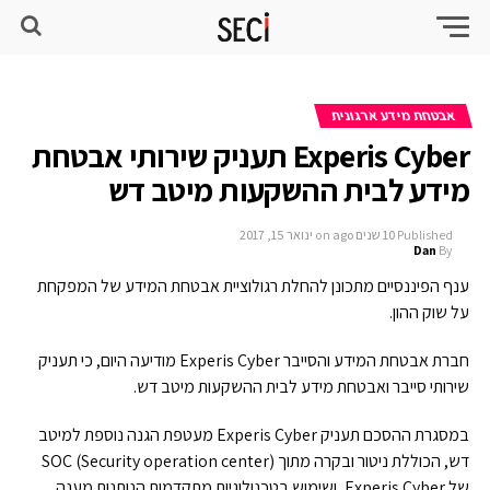
אבטחת מידע ארגונית
Experis Cyber תעניק שירותי אבטחת
מידע לבית ההשקעות מיטב דש
Published
10 שנים ago
on
ינואר 15, 2017
Dan
By
ענף הפיננסיים מתכונן להחלת רגולוציית אבטחת המידע של המפקחת
על שוק ההון.
חברת אבטחת המידע והסייבר Experis Cyber מודיעה היום, כי תעניק
שירותי סייבר ואבטחת מידע לבית ההשקעות מיטב דש.
במסגרת ההסכם תעניק Experis Cyber מעטפת הגנה נוספת למיטב
דש, הכוללת ניטור ובקרה מתוך SOC (Security operation center)
של Experis Cyber, ושימוש בטכנולוגיות מתקדמות הנותנות מענה