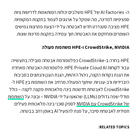
ה- AI Factories של HPE משלבים יכולות המותאמות לדרישות ציות
ספציפיות למדינה, מה שמקל על ארגונים לעמוד בתקנות המקומיות.
HPE מציבה סטנדרט חדש לאבטחה על ידי הצעת פתרונות גמישים
השומרים ומחזקים את האבטחה תוך עמידה בתקנות מדינות שונות.
CrowdStrike, NVIDIA
ו
-HPE
משתפות
פעולה
HPE בחרה ב-CrowdStrike כפלטפורמת אבטחה מובילה בתעשייה
עבור לקוחות HPE Private Cloud AI. פלטפורמת האבטחה מאחדת
את הגנת נקודות הקצה, ניהול הזהויות, הגנת הענן והנתונים בסביבות
היברידיות ורב-ענניות. שיתוף הפעולה מרחיב את השותפות בין HPE ל-
CrowdStrike לאבטחת חדשנות בינה מלאכותית מקצה לקצה – כולל
מודלי שפה גדולים (LLMs) שהואצו על ידי NVIDIA – ובונה על
השותפות
של CrowdStrike עם NVIDIA
לספק סוכני בינה מלאכותית פעילים
תמידית לאבטחת סייבר, על מנת להפעיל AI באופן רחב בבטחה.
RELATED TOPICS: