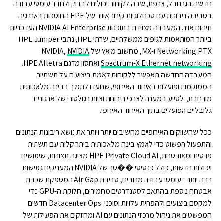
חדשה בגרנובל, צרפת, שבה לקוחות יכולים לבדוק ולחדד עומסי עבודה
בסביבה ריבונית עם טכנולוגיות קירור אוויר של HPE החוסכות באנרגיה
וזיהום אויר. המעבדה מצוידת בתוכנות NVIDIA AI Enterprise העדכניות
ביותר המותאמות לגופים ממשלתיים, שרתי HPE, נתבי HPE Juniper
Networking PTX ו-MX, מחשוב מואץ של NVIDIA,
NVIDIA
Spectrum-X Ethernet networking
ואחסון מדגם HPE Alletra.
המעבדה החדשה תאפשר ללקוחות לאמת ביצועים על תשתיות
הממוקמות ופועלות באיחוד האירופי, שנועדו לתמוך בבינה מלאכותית
מורחבת, ולסייע במענה לצרכי ריבונות וציות רגולטורי של ארגונים
גלובליים הפועלים בתוך האיחוד האירופי.
ככל שהשווקים האירופיים מחשיבים יותר ויותר את נושא ריבונות הנתונים
והתפעול הפשוט כדי לאמץ בינה מלאכותית ביתר קלות עם תשתית
פרטית ומאובטחת, HPE Private Cloud AI מציגה תצורות, שימושים
ויכולות חדשות, כולל כרטיסי ��סך של NVIDIA המעניקים גמישות
רבה יותר בעומסי עבודה מרובים, סביבת Air Gap המספקת שכבת
אבטחה נוספת בהתאם לסטנדרטים מחמירים, חלוקת ה-GPU כדי
למקסם ביצועים ולהפחית עלויות וסוכני Datacenter Ops חדשים
המפשטים את ניהול מרכזי הנתונים עם AI ומחזקים את הפעילות של