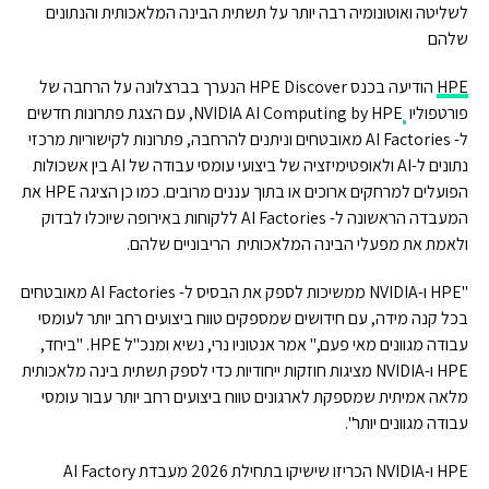
לשליטה ואוטונומיה רבה יותר על תשתית הבינה המלאכותית והנתונים
שלהם
HPE
הודיעה בכנס HPE Discover הנערך בברצלונה על הרחבה של
פורטפוליו
NVIDIA AI Computing by HPE, עם הצגת פתרונות חדשים
ל- AI Factories מאובטחים וניתנים להרחבה, פתרונות לקישוריות מרכזי
נתונים ל-AI ולאופטימיזציה של ביצועי עומסי עבודה של AI בין אשכולות
הפועלים למרחקים ארוכים או בתוך עננים מרובים. כמו כן הציגה HPE את
המעבדה הראשונה ל- AI Factories ללקוחות באירופה שיוכלו לבדוק
ולאמת את מפעלי הבינה המלאכותית הריבוניים שלהם.
"HPE ו-NVIDIA ממשיכות לספק את הבסיס ל- AI Factories מאובטחים
בכל קנה מידה, עם חידושים שמספקים טווח ביצועים רחב יותר לעומסי
עבודה מגוונים מאי פעם," אמר אנטוניו נרי, נשיא ומנכ"ל HPE. "ביחד,
HPE ו-NVIDIA מציגות חוזקות ייחודיות כדי לספק תשתית בינה מלאכותית
מלאה אמיתית שמספקת לארגונים טווח ביצועים רחב יותר עבור עומסי
עבודה מגוונים יותר".
HPE ו-NVIDIA הכריזו שישיקו בתחילת 2026 מעבדת AI Factory