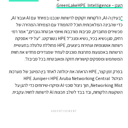
הענן – GreenLakeHPE Intelligence
.
"
בעידן ה-AI, הלקוחות זקוקים לרשתות שנבנו במיוחד עם AI ועבור AI,
כדי שהבינה המלאכותית תוכל להתמודד עם הצמיחה המהירה של
מכשירים מחוברים, סביבות מורכבות ואיומי אבטחה גוברים," אמר רמי
רחים, סגן נשיא בכיר, נשיא ומנכ"ל HPE נטוורקינג. "על ידי אספקת
רשתות אוטונומיות ועתירות ביצועים, HPE מחוללת טלטלה בתעשיית
הרשתות באמצעות פתרונות מוכנים לעתיד שמגדירים מחדש את חווית
המשתמש ומספקים קישוריות חזקה ומאובטחת בכל סביבה".
בפרק זמן קצר, HPE הראתה את יכולתה לאחד בין המיטב של מערכות
הניהול HPE Aruba Networking Central ו-HPE Juniper
Networking Mist, תוך ניצול סוכני AI ומיקרו-שירותים כדי להגן על
השקעות הלקוחות, ובד בבד לשלב תכונות AI לרשתות לחוויה עקבית.
ADVERTISEMENT