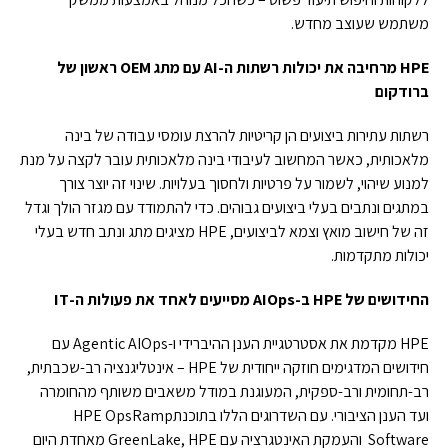
משתמש שעוצב מחדש.
HPE
מרחיבה
את
יכולות
רשתות
ה-
AI
עם
מתג
OEM
ראשון
של
ברודקום
רשתות עתירות ביצועים הן קריטיות להרצת עומסי עבודה של בינה
מלאכותית, כאשר המחשוב לעיבודי בינה מלאכותית עובר לקצה על מנת
למנוע שיהוי, לשמור על פרטיות ולחסוך בעלויות. שינוי זה יוצר צורך
במתגים ונתבים בעלי ביצועים גבוהים. כדי להתמודד עם מגזר הולך וגדל
זה של חישוב מואץ וצמא לביצועים, HPE מציגים מתג ונתב חדש בעלי
יכולות מתקדמות.
החידושים של HPE ב-AIOps מסייעים לאחד את פעולות ה-IT
HPE
מקדמת את אסטרטגיית הענן ההיברידי ו-Agentic AIOps עם
חידושים המדגימים חוזקה ייחודית של HPE – אינטליגנציה רב-שכבתית,
רב-תחומית ורב-ספקית, המעוגנת במודל משאבים משותף מהחומרה
ועד הענן הציבורי. עם השדרוגים הללו בתוכנתHPE OpsRamp
Software והעמקת האינטגרציה עם GreenLake, HPE מאחדת היום