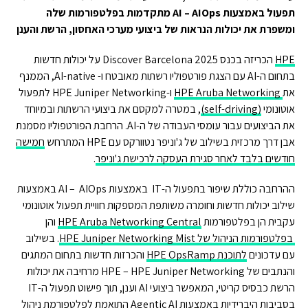
תפעול באמצעות
AIOps
–
AI
מתקדמות
בפלטפורמות
שלה
ומשפרת את יכולות הנראות של ביצועי מערכי
האחסון
,
הרשת
והענן
HPE
הכריזה בכנס Discover Barcelona 2025 על יכולות חדשות
בתחום ה-AI עם הצגת פורטפוליו רשתות מאובטח ו- AI-native, הממנף
את
HPE Aruba Networking
ו-HPE Juniper Networking לתפעול
אוטונומי
(self-driving)
, במטרה למקסם את ביצועי הרשתות ובמיוחד
את הביצועים עבור עומסי העבודה של ה-AI. הרחבת הפורטפוליו מסמנת
אבן דרך מרכזית בשילוב של ג'וניפר נטוורקס עם HPE המתרחש
חמישה
חודשים בלבד לאחר סגירת העסקה לרכישת ג'וניפר
.
ההרחבה כוללת שיפור בתפעול ה-IT באמצעות AI – AIOps באמצעות
שילוב יכולות חדשות וחומרה משותפת המספקות חוויית תפעול אוטונומי
עקבית הן בפלטפורמות
HPE Aruba Networking Central
והן
בפלטפורמות הניהול של HPE Juniper Networking Mist
. בשילוב
עם עדכונים
לתוכנת HPE OpsRamp
והכרזות חדשות בתחום המתגים
והנתבים של HPE – HPE Juniper Networking מרחיבה את יכולות
הרשת כבסיס קריטי, המאפשר ביצועי AI וענן, תוך פישוט תפעול ה-IT
בסביבות היברידיות באמצעות Agentic AI התואמת
לפלטפורמת ניהול