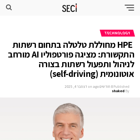
TECHNOLOGY
HPE מחוללת טלטלה בתחום רשתות
התקשורת: מציגה פורטפוליו AI מורחב
לניהול ותפעול רשתות בצורה
אוטונומית (self-driving)
Published
8 חודשים ago
on
דצמבר 4, 2025
shaked
By