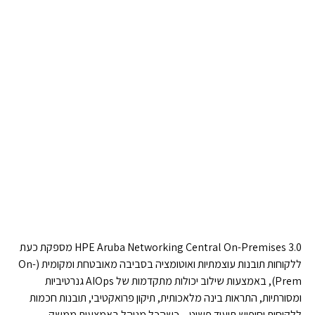
HPE Aruba Networking Central On-Premises 3.0 מספקת כעת
ללקוחות תובנות עוצמתיות ואוטומציה בסביבה מאובטחת ומקומית (On-
Prem), באמצעות שילוב יכולות מתקדמות של AIOps גנרטיביות
ומסורתיות, התראות בינה מלאכותית, תיקון פרואקטיבי, תובנות חכמות
ללקוחות וחיפוש תיעוד פשוט – כשהכל מנוהל באמצעות ממשק