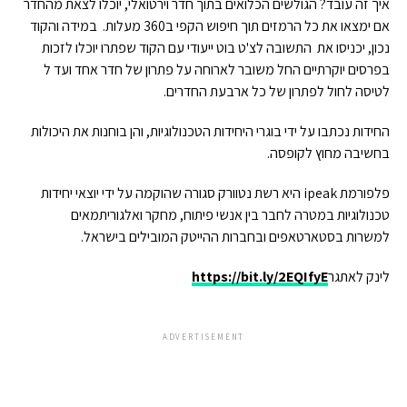
איך זה עובד? הגולשים הכלואים בתוך חדר וירטואלי, יוכלו לצאת מהחדר
אם ימצאו את כל הרמזים תוך חיפוש הקפי ב360 מעלות. במידה והקוד
נכון, יכניסו את התשובה לצ'ט בוט ייעודי עם הקוד שפתרו יוכלו לזכות
בפרסים יוקרתיים החל משובר לארוחה על פתרון של חדר אחד ועד ל
לטיסה לחול לפתרון של כל ארבעת החדרים.
החידות נכתבו על ידי בוגרי היחידות הטכנולוגיות, והן בוחנות את היכולות
בחשיבה מחוץ לקופסה.
פלפורמת ipeak היא רשת נטוורק סגורה שהוקמה על ידי יוצאי יחידות
טכנולוגיות במטרה לחבר בין אנשי פיתוח, מחקר ואלגוריתמאים
למשרות בסטארטאפים ובחברות ההייטק המובילים בישראל.
לינק לאתגר
https://bit.ly/2EQIfyE
ADVERTISEMENT