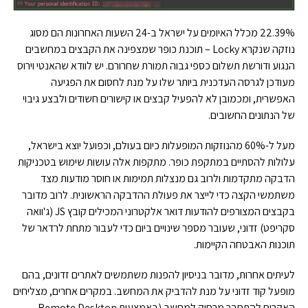
22.39% מכלל האיומים על ישראל ב-24 השעות האחרונות הם מסוג
נוזקה שנקרא Locky – תוכנת כופר שמצפינה את הקבצים במחשבים
הנגוע ודורשת תשלום כספי גבוה תמורת שחרורם. יש לוודא שהאנטי וירוס
מעודכן לגרסה העדכנית ביותר שלו על מנת לחסום את הפגיעה
האפשרית, ומכמובן לא להפעיל קבצים או קישורים חשודים ולבצע גיבוי
של הנתונים החשובים.
מעל ל-60% מהנוזקות המופעלות כיום בעולם, וכפועל יוצא בישראל,
עלולות להסתיים במתקפת כופר. מתקפות אלה עושות שימוש בטכניקות
הדבקה מתקדמות ולרוב גם מנצלות תמימות או חוסר מודעות מצד
משתמשי הקצה כדי לייצר את פעולת ההדבקה הראשונית. לרוב מדובר
בקבצים המצורפים להודעות דואר אלקטרוני המכילים קובץ JS (ג'וואה
סקריפט) זדוני, שעובר מספר שינויים ביום כדי לעבור מתחת לרדאר של
תוכנות האבטחה הקיימות.
לעיתים אחרות, מדובר בניסיון להפנות משתמשים לאתרים זדונים, בהם
מופעל קוד זדוני על מנת להדביק את המחשב. במקרים אחרים, מצליחים
האקרים להתחבר מרחוק למחשב (באמצעות Remote Desktop