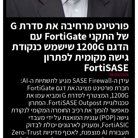
פורטינט מרחיבה את סדרת G
של התקני FortiGate עם
הדגם 1200G שישמש כנקודת
גישה מקומית לפתרון
FortiSASE
09/08/2026
עידן ה-SASE Firewall מגיע לתשתיות ה-AI:
חברת פורטינט מציגה את דגם FortiGate
1200G, המצטרף לסדרת G ומביא עמו את
טכנולוגיית FortiSASE Outpost. הפתרון
מאפשר להפוך את רכיב החומרה המקומי לנקודת
גישה (POP) עננית המואצת על ידי מעבדי
FortiASIC, ומעניק לארגונים יכולת לבדוק
תעבורת AI מוצפנת, לאכוף מדיניות Zero-Trust