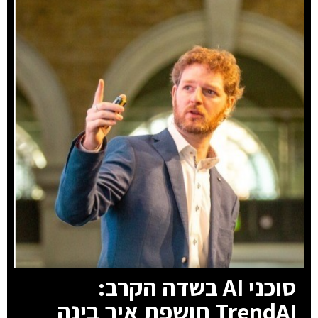
סוכני AI בשדה הקרב:
TrendAI חושפת איך בינה