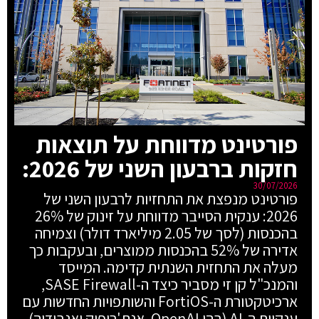
פורטינט מדווחת על תוצאות
חזקות ברבעון השני של 2026:
30/07/2026
פורטינט מנפצת את התחזיות לרבעון השני של
2026: ענקית הסייבר מדווחת על זינוק של 26%
בהכנסות (לסך של 2.05 מיליארד דולר) וצמיחה
אדירה של 52% בהכנסות ממוצרים, ובעקבות כך
מעלה את התחזית השנתית קדימה. המייסד
והמנכ"ל קן זי מסביר כיצד ה-SASE Firewall,
ארכיטקטורת ה-FortiOS והשותפויות החדשות עם
ענקיות ה-AI (בהן OpenAI, אנת'רופיק ואנבידיה)