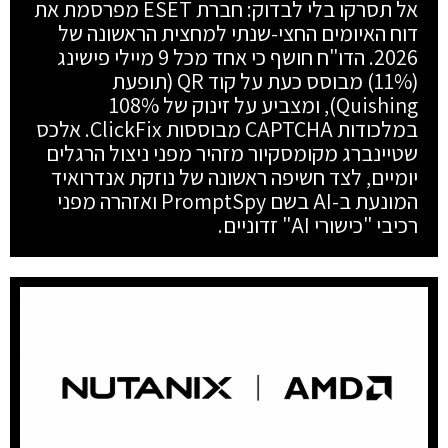
אל תסרקו בלי לבדוק: חברת ESET מפרסמת את
דוח האיומים החצי-שנתי למחצית הראשונה של
2026. הדו"ח חושף כי אחד מכל 9 מיילי פישינג
(11%) מבוסס כעת על קוד QR (תופעת
Quishing), ומצביע על זינוק של 108%
במלכודות CAPTCHA מבוססות ClickFix. אלכס
שטיינברג מקומסקיור מזהיר מפני ניצול הרגלים
יומיים, לצד חשיפה ראשונה של נוזקת אנדרואיד
המונעת ב-AI בשם PromptSpy ואזהרה מפני
רכיבי "כישורי AI" זדוניים.