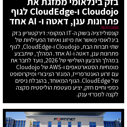
בזק בינלאומי ממזגת את
Cloudojo ו-CloudEdge לגוף
פתרונות ענן, דאטה ו- AI אחד
30/07/2026
קונסולידציה בשוק ה-IT המקומי: דירקטוריון בזק
בינלאומי מאשר את מיזוג ואיחוד הפעילויות של
שתי חברות הבת, Cloudojo ו-CloudEdge, לגוף
פתרונות ענן, דאטה ו-AI אחד. המהלך, שיתבצע
במהלך הרבעון השלישי של 2026, נועד לחבר את
מומחיות הסטארטאפים ו-AWS של Cloudojo
עם זרוע האנטרפרייז, המגזר הציבורי ומיקרוסופט
של CloudEdge. הגוף המאוחד, בהובלת ניסים
כספי וחיים חזק, יציע מעטפת הוליסטית מקצה
לקצה למכרזי ענק.