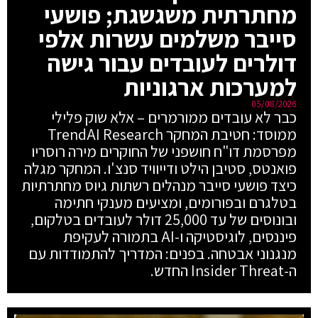
מחתרתית משגשגת; פושעי
סייבר משלמים עשרות אלפי
דולרים לעובדים עבור גישה
למערכות ארגוניות
05/08/2026
כבר לא עובדים ממורמרים – אלא שוק פלילי
ממוסד: חטיבת המחקר TrendAI Research
מפרסמת דו"ח חושפני של החוקרים מירה רוסריו
פואנטס, סטיבן הילט ודייוויד סנצ'ו. המחקר מגלה
כיצד פושעי סייבר מנהלים רשתות גיוס מחתרתיות
בטלגרם ובפורומים, ומציעים מענקי חתימה
ובונוסים של עד 25,000 דולר לעובדים בטלקום,
פיננסים, לוגיסטיקה ו-AI בתמורה לעקיפת
מנגנוני אבטחה. בפנים: המדריך להתמודדות עם
ה-Insider Threat החדש.