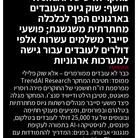
חושף: שוק גיוס העובדים
בארגונים הפך לכלכלה
מחתרתית משגשגת; פושעי
סייבר משלמים עשרות אלפי
דולרים לעובדים עבור גישה
למערכות ארגוניות
05/08/2026
כבר לא עובדים ממורמרים – אלא שוק פלילי
ממוסד: חטיבת המחקר TrendAI Research
מפרסמת דו"ח חושפני של החוקרים מירה רוסריו
פואנטס, סטיבן הילט ודייוויד סנצ'ו. המחקר מגלה
כיצד פושעי סייבר מנהלים רשתות גיוס מחתרתיות
בטלגרם ובפורומים, ומציעים מענקי חתימה
ובונוסים של עד 25,000 דולר לעובדים בטלקום,
פיננסים, לוגיסטיקה ו-AI בתמורה לעקיפת
מנגנוני אבטחה. בפנים: המדריך להתמודדות עם