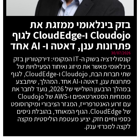
בזק בינלאומי ממזגת את
Cloudojo ו-CloudEdge לגוף
פתרונות ענן, דאטה ו- AI אחד
30/07/2026
קונסולידציה בשוק ה-IT המקומי: דירקטוריון בזק
בינלאומי מאשר את מיזוג ואיחוד הפעילויות של
שתי חברות הבת, Cloudojo ו-CloudEdge, לגוף
פתרונות ענן, דאטה ו-AI אחד. המהלך, שיתבצע
במהלך הרבעון השלישי של 2026, נועד לחבר את
מומחיות הסטארטאפים ו-AWS של Cloudojo
עם זרוע האנטרפרייז, המגזר הציבורי ומיקרוסופט
של CloudEdge. הגוף המאוחד, בהובלת ניסים
כספי וחיים חזק, יציע מעטפת הוליסטית מקצה
לקצה למכרזי ענק.