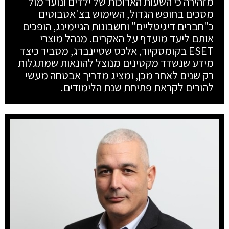
מזהירה כי השעות הארוכות של ילדים ונוער מול
מסכים בחופש הגדול, השימוש בצ'אטבוטים
כ"חברים דיגיטליים" וחשבונות הגיימינג, הופכים
אותם ליעד מועדף על האקרים. מנהל מוצרי
ESET בקומסקיור, אלכס שטיינברג, מסביר כיצד
מידע שנשדד מקטינים מנוצל להונאות שמתגלות
רק שנים לאחר מכן, ומציג מדריך אבטחה מעשי
להורים לקראת פתיחת שנת הלימודים.