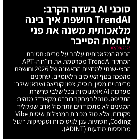
סוכני AI בשדה הקרב:
TrendAI חושפת איך בינה
מלאכותית משנה את פני
לוחמת הסייבר
02/08/2026
הבינה המלאכותית עלתה על מדים: חטיבת
המחקר TrendAI מפרסמת את דו"ח ה-APT
החצי-שנתי למחצית הראשונה של 2026 וחושפת
מהפכה בנוף האיומים הלאומיים. שחקנים
מדינתיים מסין, רוסיה, צפון קוריאה ואיראן שילבו
מערכות AI אוטונומיות בכל שלבי שרשרת
התקיפה. מנהל המחקר רוברט מקארדל מזהיר:
המגינים לא מתמודדים יותר מול אדם שמקליד
פקודות, אלא מול מכונות המנצלות שיטות Vibe
Coding, תשתיות ענן לגיטימיות וטקטיקות ריגול
מבוססות מודעות (ADINT).