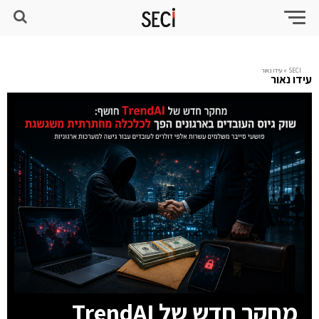
SECI
»
עידו נאור
עידו נאור
מחקר חדש של TrendAI