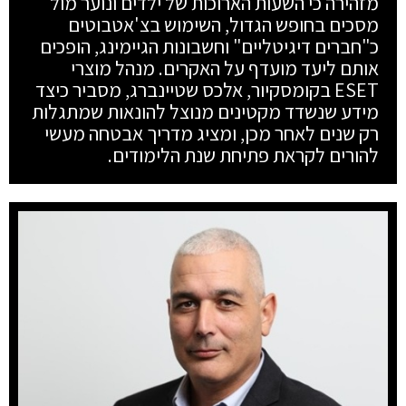
מזהירה כי השעות הארוכות של ילדים ונוער מול
מסכים בחופש הגדול, השימוש בצ'אטבוטים
כ"חברים דיגיטליים" וחשבונות הגיימינג, הופכים
אותם ליעד מועדף על האקרים. מנהל מוצרי
ESET בקומסקיור, אלכס שטיינברג, מסביר כיצד
מידע שנשדד מקטינים מנוצל להונאות שמתגלות
רק שנים לאחר מכן, ומציג מדריך אבטחה מעשי
להורים לקראת פתיחת שנת הלימודים.