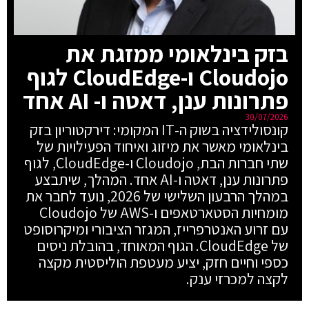
בזק בינלאומי ממזגת את
Cloudojo ו-CloudEdge לגוף
פתרונות ענן, דאטה ו- AI אחד
30/07/2026
קונסולידציה בשוק ה-IT המקומי: דירקטוריון בזק
בינלאומי מאשר את מיזוג ואיחוד הפעילויות של
שתי חברות הבת, Cloudojo ו-CloudEdge, לגוף
פתרונות ענן, דאטה ו-AI אחד. המהלך, שיתבצע
במהלך הרבעון השלישי של 2026, נועד לחבר את
מומחיות הסטארטאפים ו-AWS של Cloudojo
עם זרוע האנטרפרייז, המגזר הציבורי ומיקרוסופט
של CloudEdge. הגוף המאוחד, בהובלת ניסים
כספי וחיים חזק, יציע מעטפת הוליסטית מקצה
לקצה למכרזי ענק.