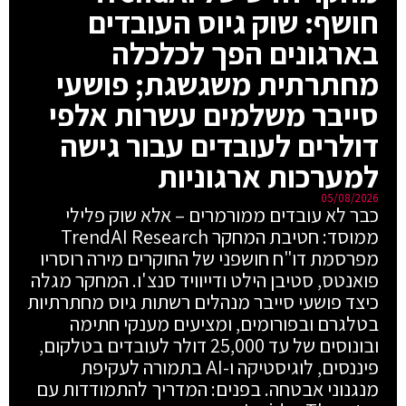
חושף: שוק גיוס העובדים
בארגונים הפך לכלכלה
מחתרתית משגשגת; פושעי
סייבר משלמים עשרות אלפי
דולרים לעובדים עבור גישה
למערכות ארגוניות
05/08/2026
כבר לא עובדים ממורמרים – אלא שוק פלילי
ממוסד: חטיבת המחקר TrendAI Research
מפרסמת דו"ח חושפני של החוקרים מירה רוסריו
פואנטס, סטיבן הילט ודייוויד סנצ'ו. המחקר מגלה
כיצד פושעי סייבר מנהלים רשתות גיוס מחתרתיות
בטלגרם ובפורומים, ומציעים מענקי חתימה
ובונוסים של עד 25,000 דולר לעובדים בטלקום,
פיננסים, לוגיסטיקה ו-AI בתמורה לעקיפת
מנגנוני אבטחה. בפנים: המדריך להתמודדות עם