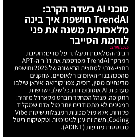
סוכני AI בשדה הקרב:
TrendAI חושפת איך בינה
מלאכותית משנה את פני
לוחמת הסייבר
02/08/2026
הבינה המלאכותית עלתה על מדים: חטיבת
המחקר TrendAI מפרסמת את דו"ח ה-APT
החצי-שנתי למחצית הראשונה של 2026 וחושפת
מהפכה בנוף האיומים הלאומיים. שחקנים
מדינתיים מסין, רוסיה, צפון קוריאה ואיראן שילבו
מערכות AI אוטונומיות בכל שלבי שרשרת
התקיפה. מנהל המחקר רוברט מקארדל מזהיר:
המגינים לא מתמודדים יותר מול אדם שמקליד
פקודות, אלא מול מכונות המנצלות שיטות Vibe
Coding, תשתיות ענן לגיטימיות וטקטיקות ריגול
מבוססות מודעות (ADINT).