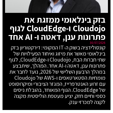
בזק בינלאומי ממזגת את
Cloudojo ו-CloudEdge לגוף
פתרונות ענן, דאטה ו- AI אחד
30/07/2026
קונסולידציה בשוק ה-IT המקומי: דירקטוריון בזק
בינלאומי מאשר את מיזוג ואיחוד הפעילויות של
שתי חברות הבת, Cloudojo ו-CloudEdge, לגוף
פתרונות ענן, דאטה ו-AI אחד. המהלך, שיתבצע
במהלך הרבעון השלישי של 2026, נועד לחבר את
מומחיות הסטארטאפים ו-AWS של Cloudojo
עם זרוע האנטרפרייז, המגזר הציבורי ומיקרוסופט
של CloudEdge. הגוף המאוחד, בהובלת ניסים
כספי וחיים חזק, יציע מעטפת הוליסטית מקצה
לקצה למכרזי ענק.