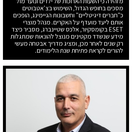
מזהירה כי השעות הארוכות של ילדים ונוער מול
מסכים בחופש הגדול, השימוש בצ'אטבוטים
כ"חברים דיגיטליים" וחשבונות הגיימינג, הופכים
אותם ליעד מועדף על האקרים. מנהל מוצרי
ESET בקומסקיור, אלכס שטיינברג, מסביר כיצד
מידע שנשדד מקטינים מנוצל להונאות שמתגלות
רק שנים לאחר מכן, ומציג מדריך אבטחה מעשי
להורים לקראת פתיחת שנת הלימודים.