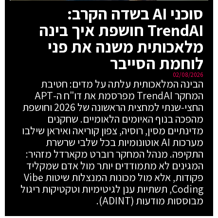
סוכני AI בשדה הקרב:
TrendAI חושפת איך בינה
מלאכותית משנה את פני
לוחמת הסייבר
02/08/2026
הבינה המלאכותית עלתה על מדים: חטיבת
המחקר TrendAI מפרסמת את דו"ח ה-APT
החצי-שנתי למחצית הראשונה של 2026 וחושפת
מהפכה בנוף האיומים הלאומיים. שחקנים
מדינתיים מסין, רוסיה, צפון קוריאה ואיראן שילבו
מערכות AI אוטונומיות בכל שלבי שרשרת
התקיפה. מנהל המחקר רוברט מקארדל מזהיר:
המגינים לא מתמודדים יותר מול אדם שמקליד
פקודות, אלא מול מכונות המנצלות שיטות Vibe
Coding, תשתיות ענן לגיטימיות וטקטיקות ריגול
מבוססות מודעות (ADINT).