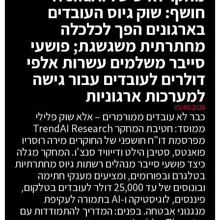
חושף: שוק גיוס העובדים
בארגונים הפך לכלכלה
מחתרתית משגשגת; פושעי
סייבר משלמים עשרות אלפי
דולרים לעובדים עבור גישה
למערכות ארגוניות
05/08/2026
כבר לא עובדים ממורמרים – אלא שוק פלילי
ממוסד: חטיבת המחקר TrendAI Research
מפרסמת דו"ח חושפני של החוקרים מירה רוסריו
פואנטס, סטיבן הילט ודייוויד סנצ'ו. המחקר מגלה
כיצד פושעי סייבר מנהלים רשתות גיוס מחתרתיות
בטלגרם ובפורומים, ומציעים מענקי חתימה
ובונוסים של עד 25,000 דולר לעובדים בטלקום,
פיננסים, לוגיסטיקה ו-AI בתמורה לעקיפת
מנגנוני אבטחה. בפנים: המדריך להתמודדות עם