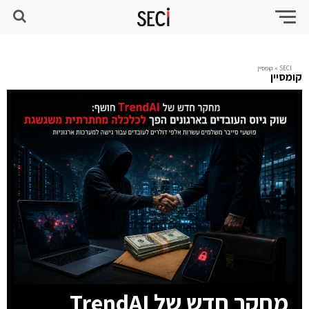
SECI
»
קומסיין
קומסיין
מחקר חדש של TrendAI